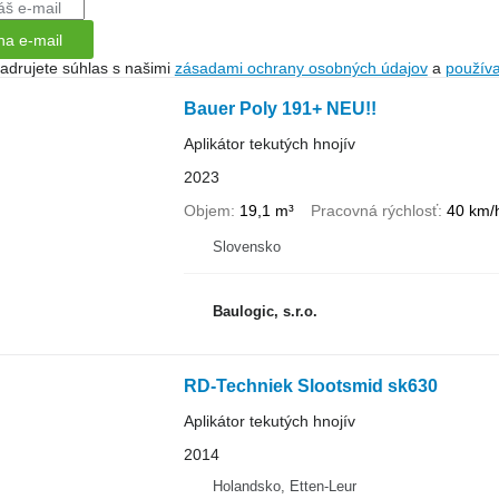
na e-mail
jadrujete súhlas s našimi
zásadami ochrany osobných údajov
a
použív
Bauer Poly 191+ NEU!!
Aplikátor tekutých hnojív
2023
Objem
19,1 m³
Pracovná rýchlosť
40 km/
Slovensko
Baulogic, s.r.o.
RD-Techniek Slootsmid sk630
Aplikátor tekutých hnojív
2014
Holandsko, Etten-Leur