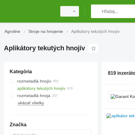
Agroline
Stroje na hnojenie
Aplikátory tekutých hnojív
Aplikátory tekutých hnojív
Kategória
819 inzerát
rozmetadlá hnojív
aplikátory tekutých hnojív
nesené rozmetadlá
rozmetadlá hnoja
prívesné rozmetadlá
ukázať všetky
vozíky na rozmetanie hnojiva
Značka