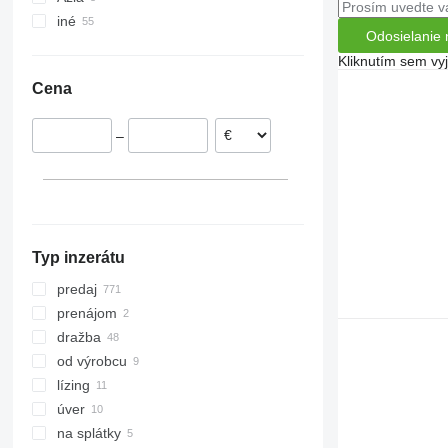
iné
Holandsko
Turecko
Odosielanie 
Nórsko
Uzbekistan
Ukrajina
Kliknutím sem vy
Rakúsko
Kolumbia
Cena
Poľsko
Francúzsko
–
Švédsko
Dánsko
ukázať všetky
Typ inzerátu
predaj
prenájom
dražba
od výrobcu
lízing
úver
na splátky