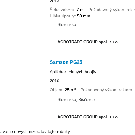
2013
Šírka záberu
7 m
Požadovaný výkon trakt
Hĺbka úpravy
50 mm
Slovensko
AGROTRADE GROUP spol. s r.o.
Samson PG25
Aplikátor tekutých hnojív
2010
Objem
25 m³
Požadovaný výkon traktora
Slovensko, Rišňovce
AGROTRADE GROUP spol. s r.o.
dávanie nových inzerátov tejto rubriky