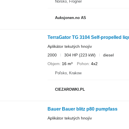
Nórsko, Frogner
Auksjonen.no AS
TerraGator TG 3104 Self-propelled li
Aplikátor tekutých hnojív
2000
304 HP (223 kW)
diesel
Objem
16 m³
Pohon
4x2
Poľsko, Krakow
CIEZAROWKI.PL
Bauer Bauer blitz p80 pumpfass
Aplikátor tekutých hnojív