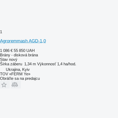
1
Agroremmash AGD-1,0
1 086 €
55 850 UAH
Brány - disková brána
Stav
nový
Šírka záberu
1,34 m
Výkonnosť
1,4 ha/hod.
Ukrajina, Kyiv
TOV «FERM Ye»
Obráťte sa na predajcu