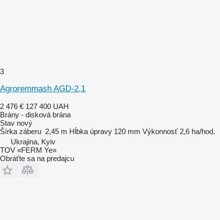
3
Agroremmash AGD-2,1
2 476 €
127 400 UAH
Brány - disková brána
Stav
nový
Šírka záberu
2,45 m
Hĺbka úpravy
120 mm
Výkonnosť
2,6 ha/hod.
Ukrajina, Kyiv
TOV «FERM Ye»
Obráťte sa na predajcu