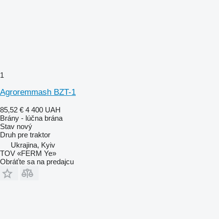
1
Agroremmash BZT-1
85,52 €
4 400 UAH
Brány - lúčna brána
Stav
nový
Druh
pre traktor
Ukrajina, Kyiv
TOV «FERM Ye»
Obráťte sa na predajcu