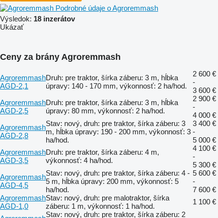
Podrobné údaje o Agroremmash
Výsledok:
18 inzerátov
Ukázať
Ceny za brány Agroremmash
2 600 €
Agroremmash
Druh: pre traktor, šírka záberu: 3 m, hĺbka
-
AGD-2,1
úpravy: 140 - 170 mm, výkonnosť: 2 ha/hod.
3 600 €
2 900 €
Agroremmash
Druh: pre traktor, šírka záberu: 3 m, hĺbka
-
AGD-2,5
úpravy: 80 mm, výkonnosť: 2 ha/hod.
4 000 €
Stav: nový, druh: pre traktor, šírka záberu: 3
3 400 €
Agroremmash
m, hĺbka úpravy: 190 - 200 mm, výkonnosť: 3
-
AGD-2,8
ha/hod.
5 000 €
4 100 €
Agroremmash
Druh: pre traktor, šírka záberu: 4 m,
-
AGD-3,5
výkonnosť: 4 ha/hod.
5 300 €
Stav: nový, druh: pre traktor, šírka záberu: 4 -
5 600 €
Agroremmash
5 m, hĺbka úpravy: 200 mm, výkonnosť: 5
-
AGD-4,5
ha/hod.
7 600 €
Agroremmash
Stav: nový, druh: pre malotraktor, šírka
1 100 €
AGD-1,0
záberu: 1 m, výkonnosť: 1 ha/hod.
Stav: nový, druh: pre traktor, šírka záberu: 2