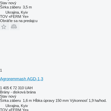
Stav
nový
Šírka záberu
3,5 m
Ukrajina, Kyiv
TOV «FERM Ye»
Obráťte sa na predajcu
1
Agroremmash AGD-1,3
1 405 €
72 310 UAH
Brány - disková brána
Stav
nový
Šírka záberu
1,6 m
Hĺbka úpravy
150 mm
Výkonnosť
1,9 ha/hod.
Ukrajina, Kyiv
TOV «FERM Ye»