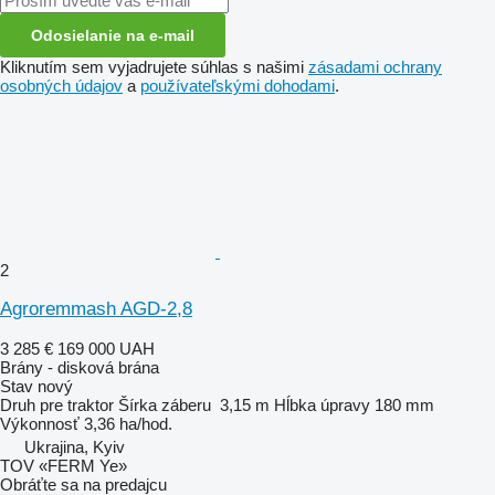
Odosielanie na e-mail
Kliknutím sem vyjadrujete súhlas s našimi
zásadami ochrany
osobných údajov
a
používateľskými dohodami
.
2
Agroremmash AGD-2,8
3 285 €
169 000 UAH
Brány - disková brána
Stav
nový
Druh
pre traktor
Šírka záberu
3,15 m
Hĺbka úpravy
180 mm
Výkonnosť
3,36 ha/hod.
Ukrajina, Kyiv
TOV «FERM Ye»
Obráťte sa na predajcu