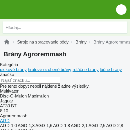
Stroje na spracovanie pôdy
Brány
Brány Agroremma
Brány Agroremmash
Kategória
diskové brány
hrotové ozubené brány
rotáčne brany
lúčne brány
Značka
Pre tento dopyt neboli nájdené žiadne výsledky.
Multivator
Disc-O-Mulch
Maximulch
Jaguar
AT30
BT
8
10
Agroremmash
AGD
AGD-1,0
AGD-1,3
AGD-1,6
AGD-1,8
AGD-2,1
AGD-2,5
AGD-2,8