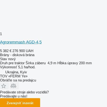
1
Agroremmash AGD-4,5
5 382 €
276 900 UAH
Brány - disková brána
Stav
nový
Druh
pre traktor
Šírka záberu
4,9 m
Hĺbka úpravy
200 mm
Výkonnosť
5,1 ha/hod.
Ukrajina, Kyiv
TOV «FERM Ye»
Obráťte sa na predajcu
Predávate stroje alebo vozidlá?
Predávajte u nás!
Zverejniť inzerát