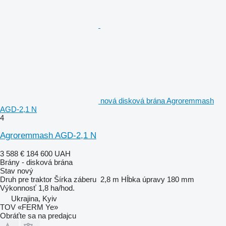
nová disková brána Agroremmash
AGD-2,1 N
4
Agroremmash AGD-2,1 N
3 588 €
184 600 UAH
Brány - disková brána
Stav
nový
Druh
pre traktor
Šírka záberu
2,8 m
Hĺbka úpravy
180 mm
Výkonnosť
1,8 ha/hod.
Ukrajina, Kyiv
TOV «FERM Ye»
Obráťte sa na predajcu