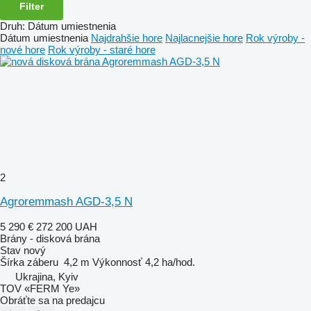
Filter
Druh
:
Dátum umiestnenia
Dátum umiestnenia
Najdrahšie hore
Najlacnejšie hore
Rok výroby -
nové hore
Rok výroby - staré hore
2
Agroremmash AGD-3,5 N
5 290 €
272 200 UAH
Brány - disková brána
Stav
nový
Šírka záberu
4,2 m
Výkonnosť
4,2 ha/hod.
Ukrajina, Kyiv
TOV «FERM Ye»
Obráťte sa na predajcu