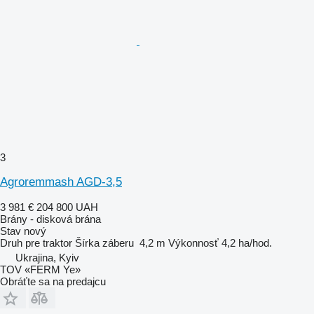
3
Agroremmash AGD-3,5
3 981 €
204 800 UAH
Brány - disková brána
Stav
nový
Druh
pre traktor
Šírka záberu
4,2 m
Výkonnosť
4,2 ha/hod.
Ukrajina, Kyiv
TOV «FERM Ye»
Obráťte sa na predajcu