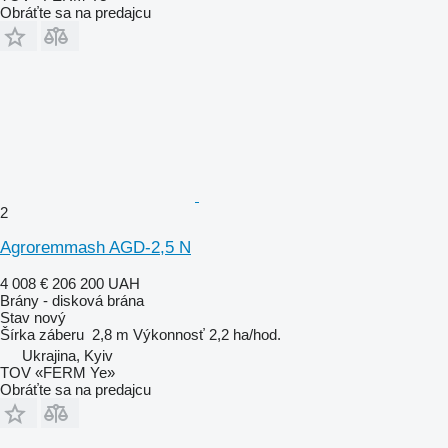
Obráťte sa na predajcu
2
Agroremmash AGD-2,5 N
4 008 €
206 200 UAH
Brány - disková brána
Stav
nový
Šírka záberu
2,8 m
Výkonnosť
2,2 ha/hod.
Ukrajina, Kyiv
TOV «FERM Ye»
Obráťte sa na predajcu