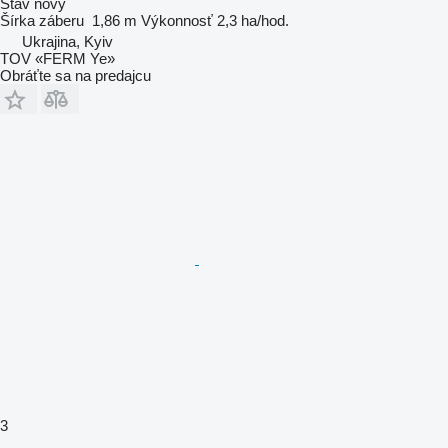
Stav
nový
Šírka záberu
1,86 m
Výkonnosť
2,3 ha/hod.
Ukrajina, Kyiv
TOV «FERM Ye»
Obráťte sa na predajcu
3