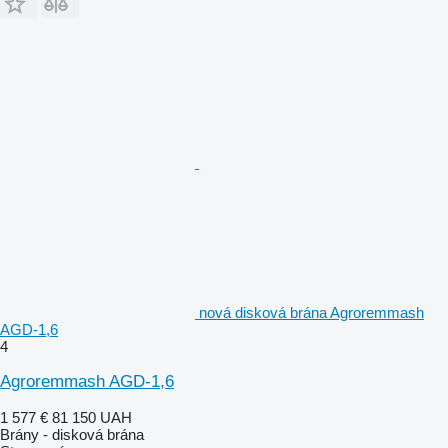
nová disková brána Agroremmash
AGD-1,6
4
Agroremmash AGD-1,6
1 577 €
81 150 UAH
Brány - disková brána