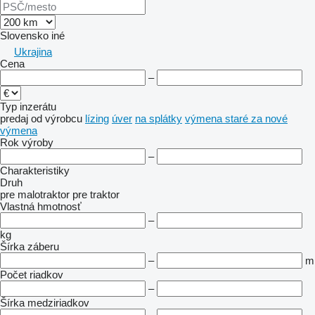
Slovensko
iné
Ukrajina
Cena
–
Typ inzerátu
predaj
od výrobcu
lízing
úver
na splátky
výmena staré za nové
výmena
Rok výroby
–
Charakteristiky
Druh
pre malotraktor
pre traktor
Vlastná hmotnosť
–
kg
Šírka záberu
–
m
Počet riadkov
–
Šírka medziriadkov