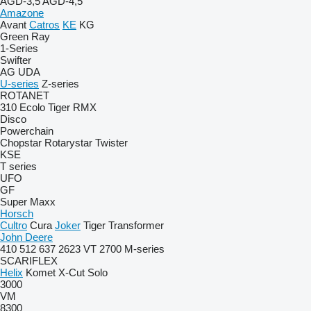
AGD-3,5
AGD-4,5
Amazone
Avant
Catros
KE
KG
Green Ray
1-Series
Swifter
AG
UDA
U-series
Z-series
ROTANET
310
Ecolo Tiger
RMX
Disco
Powerchain
Chopstar
Rotarystar
Twister
KSE
T series
UFO
GF
Super Maxx
Horsch
Cultro
Cura
Joker
Tiger
Transformer
John Deere
410
512
637
2623 VT
2700
M-series
SCARIFLEX
Helix
Komet
X-Cut Solo
3000
VM
8300