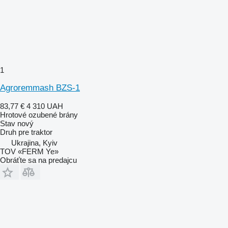
1
Agroremmash BZS-1
83,77 €
4 310 UAH
Hrotové ozubené brány
Stav
nový
Druh
pre traktor
Ukrajina, Kyiv
TOV «FERM Ye»
Obráťte sa na predajcu