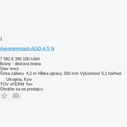
1
Agroremmash AGD-4,5 N
7 582 €
390 100 UAH
Brány - disková brána
Stav
nový
Šírka záberu
4,2 m
Hĺbka úpravy
200 mm
Výkonnosť
5,1 ha/hod.
Ukrajina, Kyiv
TOV «FERM Ye»
Obráťte sa na predajcu