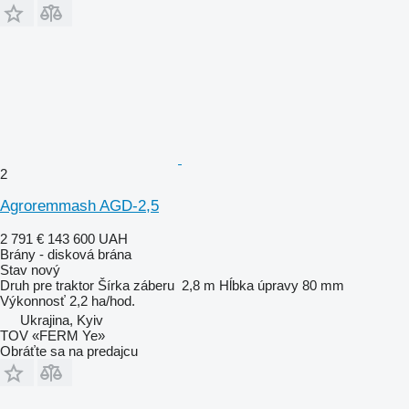
2
Agroremmash AGD-2,5
2 791 €
143 600 UAH
Brány - disková brána
Stav
nový
Druh
pre traktor
Šírka záberu
2,8 m
Hĺbka úpravy
80 mm
Výkonnosť
2,2 ha/hod.
Ukrajina, Kyiv
TOV «FERM Ye»
Obráťte sa na predajcu