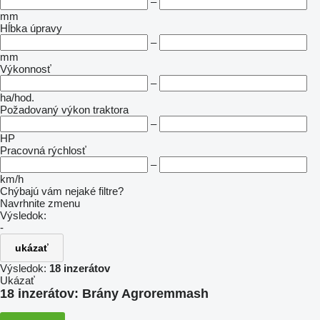
–
mm
Hĺbka úpravy
–
mm
Výkonnosť
–
ha/hod.
Požadovaný výkon traktora
–
HP
Pracovná rýchlosť
–
km/h
Chýbajú vám nejaké filtre?
Navrhnite zmenu
Výsledok:
-
ukázať
Výsledok:
18 inzerátov
Ukázať
18 inzerátov:
Brány Agroremmash