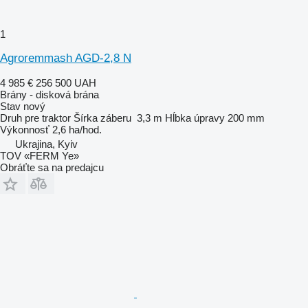
1
Agroremmash AGD-2,8 N
4 985 €
256 500 UAH
Brány - disková brána
Stav
nový
Druh
pre traktor
Šírka záberu
3,3 m
Hĺbka úpravy
200 mm
Výkonnosť
2,6 ha/hod.
Ukrajina, Kyiv
TOV «FERM Ye»
Obráťte sa na predajcu