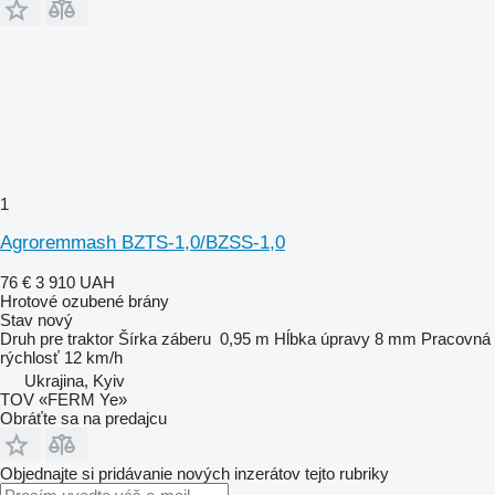
1
Agroremmash BZTS-1,0/BZSS-1,0
76 €
3 910 UAH
Hrotové ozubené brány
Stav
nový
Druh
pre traktor
Šírka záberu
0,95 m
Hĺbka úpravy
8 mm
Pracovná
rýchlosť
12 km/h
Ukrajina, Kyiv
TOV «FERM Ye»
Obráťte sa na predajcu
Objednajte si pridávanie nových inzerátov tejto rubriky