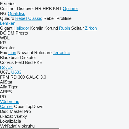
F-series
Cultimer
Discover
HR
HRB
KNT
Optimer
NG
Qualidisc
Quadro
Rebell Classic
Rebell Profiline
Lemken
Gigant
Heliodor
Koralin
Korund
Rubin
Solitair
Zirkon
DC
DM
Presto
WDL
KR
Boxster
Fox
Lion
Novacat
Rotocare
Terradisc
Blackbear
Diskator
Corvus
Field Bird
PKE
Rol/Ex
U671
U693
FPM RD 300
GAL-C 3.0
AllStar
Alfa
Tiger
ARES
PD
Väderstad
Carrier
Opus
TopDown
Disc Master Pro
ukázať všetky
Lokalizácia
Vyhľadať v okruhu