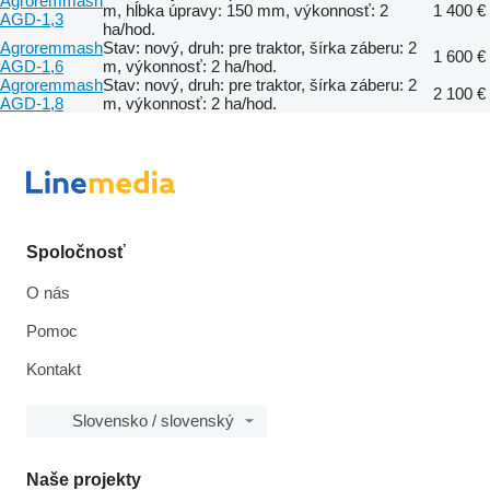
Agroremmash
m, hĺbka úpravy: 150 mm, výkonnosť: 2
1 400 €
AGD-1,3
ha/hod.
Agroremmash
Stav: nový, druh: pre traktor, šírka záberu: 2
1 600 €
AGD-1,6
m, výkonnosť: 2 ha/hod.
Agroremmash
Stav: nový, druh: pre traktor, šírka záberu: 2
2 100 €
AGD-1,8
m, výkonnosť: 2 ha/hod.
Spoločnosť
O nás
Pomoc
Kontakt
Slovensko / slovenský
Naše projekty