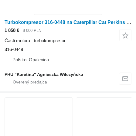
Turbokompresor 316-0448 na Caterpillar Cat Perkins 1106D C6.6
1 858 €
8 000 PLN
Časti motora - turbokompresor
316-0448
Poľsko, Opalenica
PHU "Karetina" Agnieszka Wilczyńska