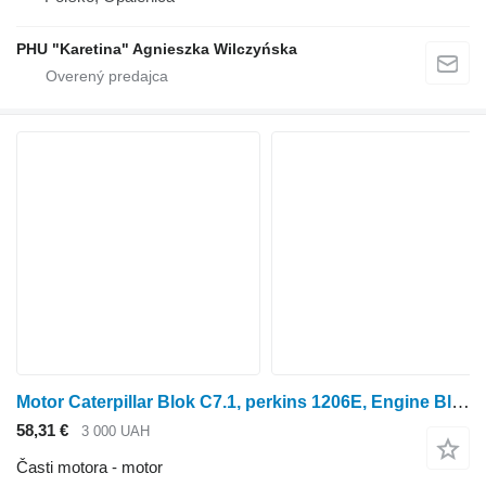
PHU "Karetina" Agnieszka Wilczyńska
Motor Caterpillar Blok C7.1, perkins 1206E, Engine Blok . Blok Cat na kolesového traktora
58,31 €
3 000 UAH
Časti motora - motor