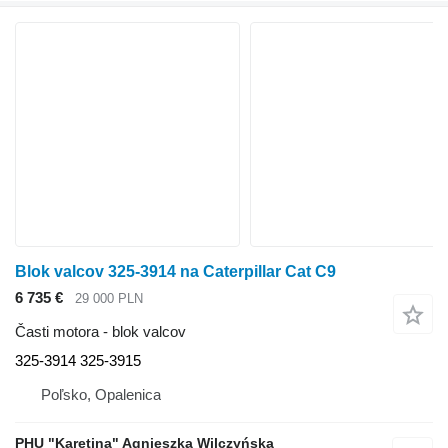
Blok valcov 325-3914 na Caterpillar Cat C9
6 735 €
29 000 PLN
Časti motora - blok valcov
325-3914 325-3915
Poľsko, Opalenica
PHU "Karetina" Agnieszka Wilczyńska