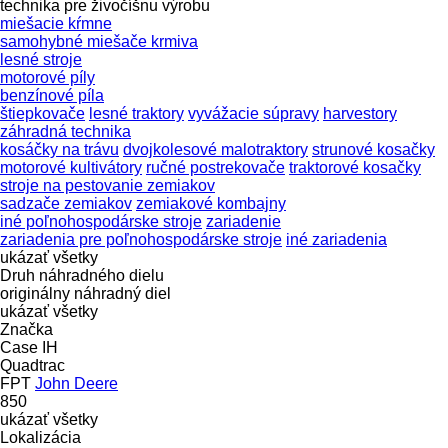
technika pre živočíšnu výrobu
miešacie kŕmne
samohybné miešače krmiva
lesné stroje
motorové píly
benzínové píla
štiepkovače
lesné traktory
vyvážacie súpravy
harvestory
záhradná technika
kosáčky na trávu
dvojkolesové malotraktory
strunové kosačky
motorové kultivátory
ručné postrekovače
traktorové kosačky
stroje na pestovanie zemiakov
sadzače zemiakov
zemiakové kombajny
iné poľnohospodárske stroje
zariadenie
zariadenia pre poľnohospodárske stroje
iné zariadenia
ukázať všetky
Druh náhradného dielu
originálny náhradný diel
ukázať všetky
Značka
Case IH
Quadtrac
FPT
John Deere
850
ukázať všetky
Lokalizácia