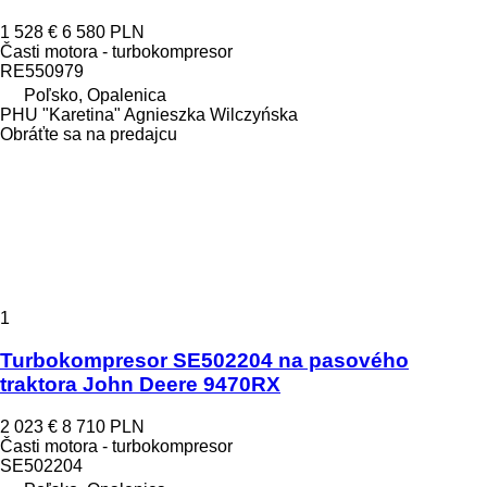
1 528 €
6 580 PLN
Časti motora - turbokompresor
RE550979
Poľsko, Opalenica
PHU "Karetina" Agnieszka Wilczyńska
Obráťte sa na predajcu
1
Turbokompresor SE502204 na pasového
traktora John Deere 9470RX
2 023 €
8 710 PLN
Časti motora - turbokompresor
SE502204