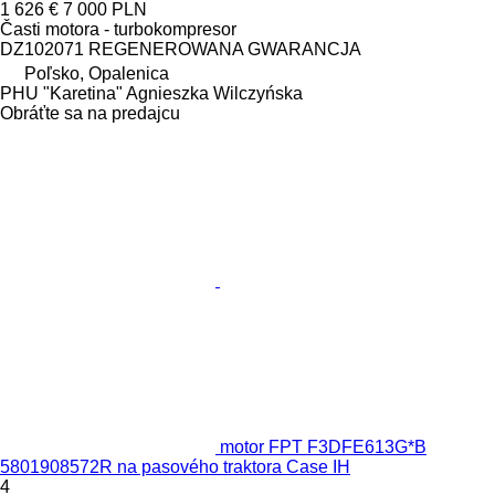
1 626 €
7 000 PLN
Časti motora - turbokompresor
DZ102071 REGENEROWANA GWARANCJA
Poľsko, Opalenica
PHU "Karetina" Agnieszka Wilczyńska
Obráťte sa na predajcu
motor FPT F3DFE613G*B
5801908572R na pasového traktora Case IH
4