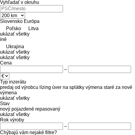
Vyhľadať v okruhu
Slovensko
Európa
Poľsko
Litva
ukázať všetky
iné
Ukrajina
ukázať všetky
ukázať všetky
Cena
–
Typ inzerátu
predaj
od výrobcu
lízing
úver
na splátky
výmena staré za nové
výmena
ukázať všetky
Stav
nový
pojazdené
repasovaný
ukázať všetky
Rok výroby
–
Chýbajú vám nejaké filtre?