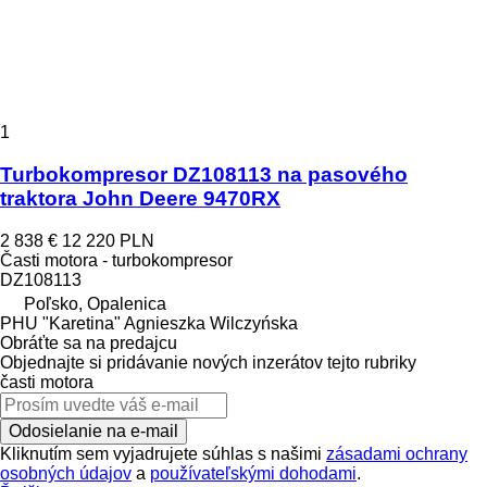
1
Turbokompresor DZ108113 na pasového
traktora John Deere 9470RX
2 838 €
12 220 PLN
Časti motora - turbokompresor
DZ108113
Poľsko, Opalenica
PHU "Karetina" Agnieszka Wilczyńska
Obráťte sa na predajcu
Objednajte si pridávanie nových inzerátov tejto rubriky
časti motora
Odosielanie na e-mail
Kliknutím sem vyjadrujete súhlas s našimi
zásadami ochrany
osobných údajov
a
používateľskými dohodami
.