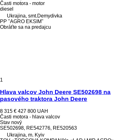
Časti motora - motor
diesel
Ukrajina, smt.Demydivka
PP "AGRO EKSIM"
Obráťte sa na predajcu
1
Hlava valcov John Deere SE502698 na
pasového traktora John Deere
8 315 €
427 800 UAH
Časti motora - hlava valcov
Stav
nový
SE502698, RE542776, RE520563
Ukrajina, m. Kyiv