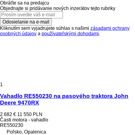
Obráťte sa na predajcu
Objednajte si pridávanie nových inzerátov tejto rubriky
Odosielanie na e-mail
Kliknutím sem vyjadrujete súhlas s našimi
zásadami ochrany
osobných údajov
a
používateľskými dohodami
.
1
Vahadlo RE550230 na pasového traktora John
Deere 9470RX
2 682 €
11 550 PLN
Časti motora - vahadlo
RE550230
Poľsko, Opalenica