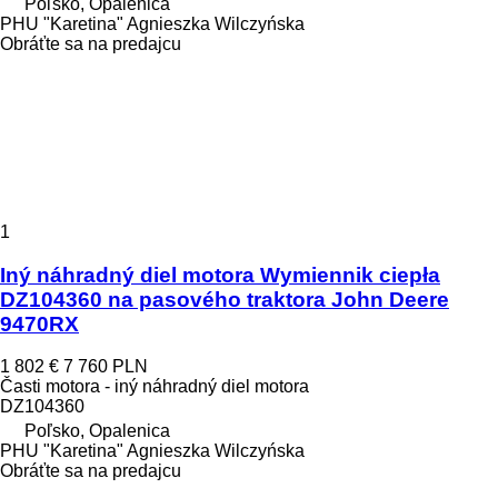
Poľsko, Opalenica
PHU "Karetina" Agnieszka Wilczyńska
Obráťte sa na predajcu
1
Iný náhradný diel motora Wymiennik ciepła
DZ104360 na pasového traktora John Deere
9470RX
1 802 €
7 760 PLN
Časti motora - iný náhradný diel motora
DZ104360
Poľsko, Opalenica
PHU "Karetina" Agnieszka Wilczyńska
Obráťte sa na predajcu