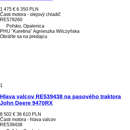
1 475 €
6 350 PLN
Časti motora - olejový chladič
RE579260
Poľsko, Opalenica
PHU "Karetina" Agnieszka Wilczyńska
Obráťte sa na predajcu
1
Hlava valcov RE539438 na pasového traktora
John Deere 9470RX
8 502 €
36 610 PLN
Časti motora - hlava valcov
RE539438