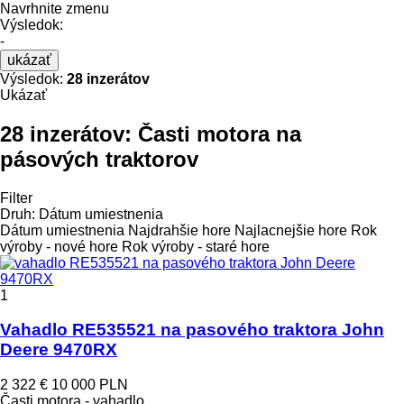
Navrhnite zmenu
Výsledok:
-
ukázať
Výsledok:
28 inzerátov
Ukázať
28 inzerátov:
Časti motora na
pásových traktorov
Filter
Druh
:
Dátum umiestnenia
Dátum umiestnenia
Najdrahšie hore
Najlacnejšie hore
Rok
výroby - nové hore
Rok výroby - staré hore
1
Vahadlo RE535521 na pasového traktora John
Deere 9470RX
2 322 €
10 000 PLN
Časti motora - vahadlo