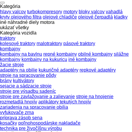
Kategória
hlavy valcov
turbokompresory
motory
bloky valcov
vahadlá
kryty olejového filtra
olejové chladiče
olejové čerpadlá
kladky
iné náhradné diely motora
ukázať všetky
Kategória vozidla
traktory
kolesové traktory
malotraktory
pásové traktory
kombajny
kombajny na bavlnu
repné kombajny
obilné kombajny
silážne
kombajny
kombajny na kukuricu
iné kombajny
žacie stroje
adaptéry na obilie
kukuričné adaptéry
repkové adaptéry
stroje na spracovanie pôdy
brány
kultivátory
sejacie a sádzacie stroje
stroje pre výsadbu sadeníc
stroje pre zavlažovanie a zalievanie
stroje na hnojenie
rozmetadlá hnojív
aplikátory tekutých hnojív
zariadenia na spracovanie obilia
vyfukovače zrna
príprava zásob sena
kosačky
poľnohospodárske nakladače
technika pre živočíšnu výrobu