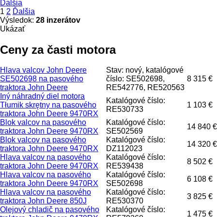
Ďalšia
1
2
Ďalšia
Výsledok:
28 inzerátov
Ukázať
Ceny za časti motora
Hlava valcov John Deere
Stav: nový, katalógové
SE502698 na pasového
číslo: SE502698,
8 315 €
traktora John Deere
RE542776, RE520563
Iný náhradný diel motora
Katalógové číslo:
Tłumik skrętny na pasového
1 103 €
RE530733
traktora John Deere 9470RX
Blok valcov na pasového
Katalógové číslo:
14 840 €
traktora John Deere 9470RX
SE502569
Blok valcov na pasového
Katalógové číslo:
14 320 €
traktora John Deere 9470RX
DZ112023
Hlava valcov na pasového
Katalógové číslo:
8 502 €
traktora John Deere 9470RX
RE539438
Hlava valcov na pasového
Katalógové číslo:
6 108 €
traktora John Deere 9470RX
SE502698
Hlava valcov na pasového
Katalógové číslo:
3 825 €
traktora John Deere 850J
RE530370
Olejový chladič na pasového
Katalógové číslo:
1 475 €