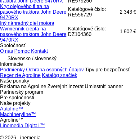
traktora John Deere 9470RX
RE579260
Kryt olejového filtra na
Katalógové číslo:
pasového traktora John Deere
2 343 €
RE556729
9470RX
Iný náhradný diel motora
Wymiennik ciepła na
Katalógové číslo:
1 802 €
pasového traktora John Deere
DZ104360
9470RX
Spoločnosť
O nás
Pomoc
Kontakt
Slovensko / slovenský
Informácie
Podmienky
Ochrana osobných údajov
Tipy pre bezpečnosť
Recenzie Agroline
Katalóg značiek
Naše ponuky
Reklama na Agroline
Zverejniť inzerát
Umiestniť banner
Partnerský program
Pre spoločnosti
Naše projekty
Autoline™
Machineryline™
Agroline™
Linemedia Digital ™
© 2026 Linemedia