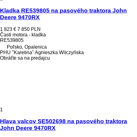
Kladka RE539805 na pasového traktora John
Deere 9470RX
1 823 €
7 850 PLN
Časti motora - kladka
RE539805
Poľsko, Opalenica
PHU "Karetina" Agnieszka Wilczyńska
Obráťte sa na predajcu
1
Hlava valcov SE502698 na pasového traktora
John Deere 9470RX