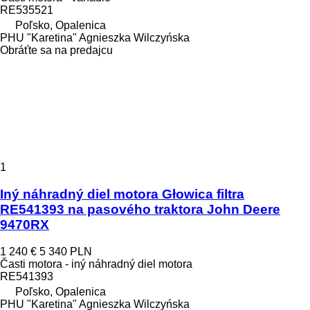
RE535521
Poľsko, Opalenica
PHU "Karetina" Agnieszka Wilczyńska
Obráťte sa na predajcu
1
Iný náhradný diel motora Głowica filtra
RE541393 na pasového traktora John Deere
9470RX
1 240 €
5 340 PLN
Časti motora - iný náhradný diel motora
RE541393
Poľsko, Opalenica
PHU "Karetina" Agnieszka Wilczyńska