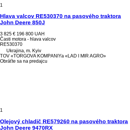
1
Hlava valcov RE530370 na pasového traktora
John Deere 850J
3 825 €
196 800 UAH
Časti motora - hlava valcov
RE530370
Ukrajina, m. Kyiv
TOV «TORGOVA KOMPANIYa «LAD I MIR AGRO»
Obráťte sa na predajcu
1
Olejový chladič RE579260 na pasového traktora
John Deere 9470RX