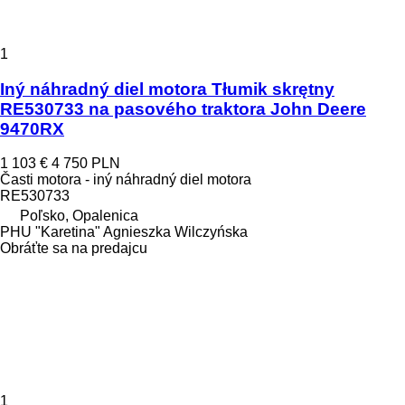
1
Iný náhradný diel motora Tłumik skrętny
RE530733 na pasového traktora John Deere
9470RX
1 103 €
4 750 PLN
Časti motora - iný náhradný diel motora
RE530733
Poľsko, Opalenica
PHU "Karetina" Agnieszka Wilczyńska
Obráťte sa na predajcu
1