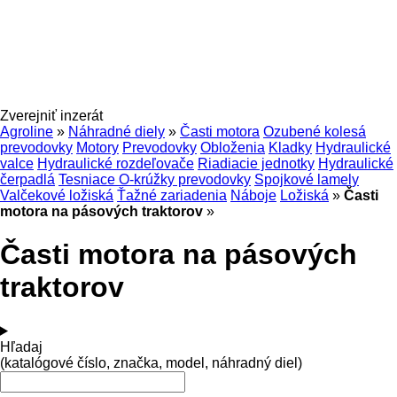
Zverejniť inzerát
Agroline
»
Náhradné diely
»
Časti motora
Ozubené kolesá
prevodovky
Motory
Prevodovky
Obloženia
Kladky
Hydraulické
valce
Hydraulické rozdeľovače
Riadiacie jednotky
Hydraulické
čerpadlá
Tesniace O-krúžky prevodovky
Spojkové lamely
Valčekové ložiská
Ťažné zariadenia
Náboje
Ložiská
»
Časti
motora na pásových traktorov
»
Časti motora na pásových
traktorov
Hľadaj
(katalógové číslo, značka, model, náhradný diel)