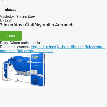
-
ukázať
Výsledok:
7 inzerátov
Ukázať
7 inzerátov:
Čističky obilia Aeromeh
Filter
Druh
:
Dátum umiestnenia
Dátum umiestnenia
Najdrahšie hore
Najlacnejšie hore
Rok výroby -
nové hore
Rok výroby - staré hore