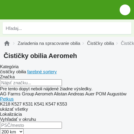
Zariadenia na spracovanie obilia
Čističky obilia
Čistič
Čističky obilia Aeromeh
Kategória
čističky obilia
farebné sortery
Značka
Pre tento dopyt neboli nájdené žiadne výsledky.
AG Farms Group
Aeromeh
Alistan
Andreas Auer
POM Augustów
Petkus
K218
K527
K531
K541
K547
K553
ukázať všetky
Lokalizácia
Vyhľadať v okruhu