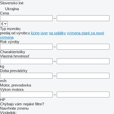
Slovensko
iné
Ukrajina
Cena
–
Typ inzerátu
predaj
od výrobcu
lízing
úver
na splátky
výmena staré za nové
výmena
Rok výroby
–
Charakteristiky
Vlastná hmotnosť
–
kg
Doba prevádzky
–
m/h
Motor, prevodovka
Výkon motora
–
HP
Chýbajú vám nejaké filtre?
Navrhnite zmenu
Výsledok: