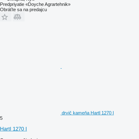
Predpriyatie «Doyche Agrartehnik»
Obráťte sa na predajcu
drvič kameňa Hartl 1270 I
5
Hartl 1270 I