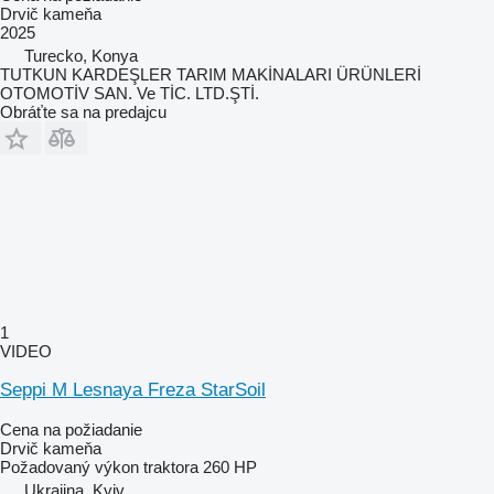
Drvič kameňa
2025
Turecko, Konya
TUTKUN KARDEŞLER TARIM MAKİNALARI ÜRÜNLERİ
OTOMOTİV SAN. Ve TİC. LTD.ŞTİ.
Obráťte sa na predajcu
1
VIDEO
Seppi M Lesnaya Freza StarSoil
Cena na požiadanie
Drvič kameňa
Požadovaný výkon traktora
260 HP
Ukrajina, Kyiv