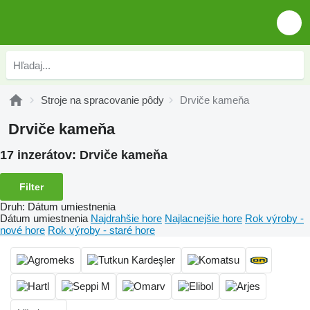
Stroje na spracovanie pôdy
Drviče kameňa
Drviče kameňa
17 inzerátov:
Drviče kameňa
Filter
Druh
:
Dátum umiestnenia
Dátum umiestnenia
Najdrahšie hore
Najlacnejšie hore
Rok výroby -
nové hore
Rok výroby - staré hore