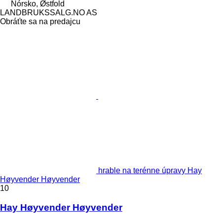
Nórsko, Østfold
LANDBRUKSSALG.NO AS
Obráťte sa na predajcu
hrable na terénne úpravy Hay
Høyvender Høyvender
10
Hay Høyvender Høyvender