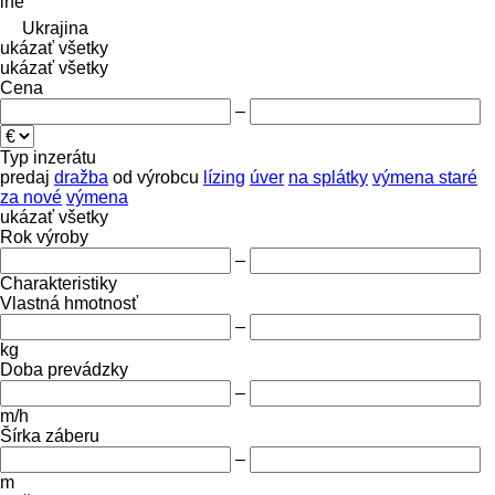
iné
Ukrajina
ukázať všetky
ukázať všetky
Cena
–
Typ inzerátu
predaj
dražba
od výrobcu
lízing
úver
na splátky
výmena staré
za nové
výmena
ukázať všetky
Rok výroby
–
Charakteristiky
Vlastná hmotnosť
–
kg
Doba prevádzky
–
m/h
Šírka záberu
–
m