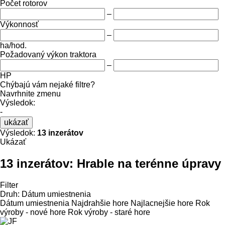
Počet rotorov
–
Výkonnosť
–
ha/hod.
Požadovaný výkon traktora
–
HP
Chýbajú vám nejaké filtre?
Navrhnite zmenu
Výsledok:
-
ukázať
Výsledok:
13 inzerátov
Ukázať
13 inzerátov:
Hrable na terénne úpravy
Filter
Druh
:
Dátum umiestnenia
Dátum umiestnenia
Najdrahšie hore
Najlacnejšie hore
Rok
výroby - nové hore
Rok výroby - staré hore