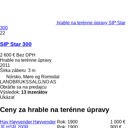
hrable na terénne úpravy SIP Star
300
22
SIP Star 300
2 600 €
Bez DPH
Hrable na terénne úpravy
2011
Šírka záberu
3 m
Nórsko, Møre og Romsdal
LANDBRUKSSALG.NO AS
Obráťte sa na predajcu
Výsledok:
13 inzerátov
Ukázať
Ceny za hrable na terénne úpravy
Hay Høyvender Høyvender
Rok: 1900
1 000 €
JF HSR 200R
Rok: 1900
900 €