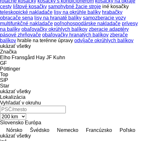
rotačné kosačky
kosačky s kondicionérom
kosačky na okraje
cesty
lištové kosačky
samohybné žacie stroje
iné kosačky
teleskopické nakladače
lisy na okrúhle balíky
hrabačky
obracače sena
lisy na hranaté balíky
samozberacie vozy
multifunkčné nakladače
poľnohospodárske nakladače
prívesy
na balíky
obaľovačky okrúhlych balíkov
zberacie adaptéry
pásové zhrňovače
obaľovačky hranatých balíkov
zberače
balíkov
hrable na terénne úpravy
odvíjače okrúhlych balíkov
ukázať všetky
Značka
Elho
Fransgård
Hay
JF
Kuhn
GF
Pöttinger
Top
SIP
Star
ukázať všetky
Lokalizácia
Vyhľadať v okruhu
Slovensko
Európa
Nórsko
Švédsko
Nemecko
Francúzsko
Poľsko
ukázať všetky