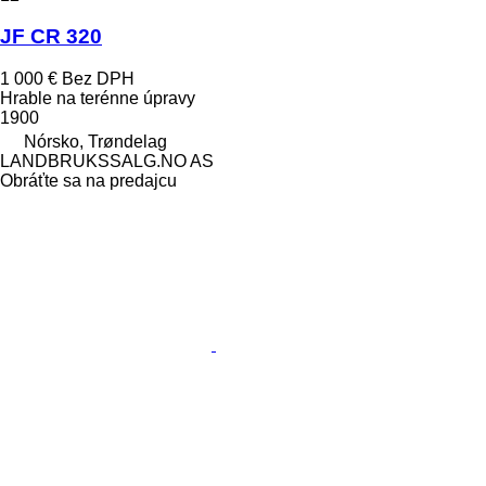
JF CR 320
1 000 €
Bez DPH
Hrable na terénne úpravy
1900
Nórsko, Trøndelag
LANDBRUKSSALG.NO AS
Obráťte sa na predajcu