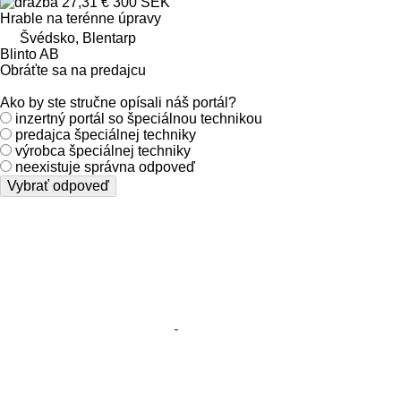
27,31 €
300 SEK
Hrable na terénne úpravy
Švédsko, Blentarp
Blinto AB
Obráťte sa na predajcu
Ako by ste stručne opísali náš portál?
inzertný portál so špeciálnou technikou
predajca špeciálnej techniky
výrobca špeciálnej techniky
neexistuje správna odpoveď
Vybrať odpoveď