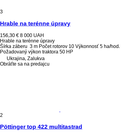
3
Hrable na terénne úpravy
156,30 €
8 000 UAH
Hrable na terénne úpravy
Šírka záberu
3 m
Počet rotorov
10
Výkonnosť
5 ha/hod.
Požadovaný výkon traktora
50 HP
Ukrajina, Zalukva
Obráťte sa na predajcu
2
Pöttinger top 422 multitastrad