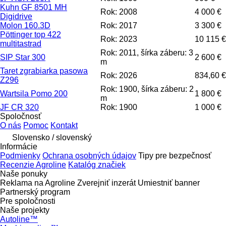
Kuhn GF 8501 MH
Rok: 2008
4 000 €
Digidrive
Molon 160.3D
Rok: 2017
3 300 €
Pöttinger top 422
Rok: 2023
10 115 €
multitastrad
Rok: 2011, šírka záberu: 3
SIP Star 300
2 600 €
m
Taret zgrabiarka pasowa
Rok: 2026
834,60 €
Z296
Rok: 1900, šírka záberu: 2
Wartsila Pomo 200
1 800 €
m
JF CR 320
Rok: 1900
1 000 €
Spoločnosť
O nás
Pomoc
Kontakt
Slovensko / slovenský
Informácie
Podmienky
Ochrana osobných údajov
Tipy pre bezpečnosť
Recenzie Agroline
Katalóg značiek
Naše ponuky
Reklama na Agroline
Zverejniť inzerát
Umiestniť banner
Partnerský program
Pre spoločnosti
Naše projekty
Autoline™