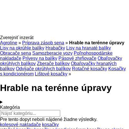
Zverejniť inzerát
Agroline
»
Príprava zásob sena
»
Hrable na terénne úpravy
Lisy na okrúhle balíky
Hrabačky
Lisy na hranaté balíky
Obracače sena
Samozberacie vozy
Poľnohospodárske
nakladače
Prívesy na balíky
Pásové zhrňovače
Obaľovačky
okrúhlych balíkov
Zberače balíkov
Obaľovačky hranatých
balíkov
Odvíjače okrúhlych balíkov
Rotačné kosačky
Kosačky
s kondicionérom
Lištové kosačky
»
Hrable na terénne úpravy
Kategória
Pre tento dopyt neboli nájdené žiadne výsledky.
kolesové nakladače
kosačky