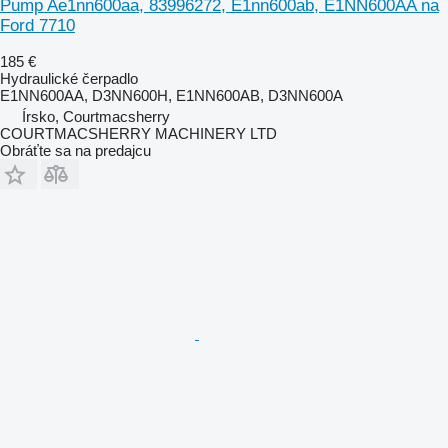
Pump Ae1nn600aa, 83996272, E1nn600ab, E1NN600AA na
Ford 7710
185 €
Hydraulické čerpadlo
E1NN600AA, D3NN600H, E1NN600AB, D3NN600A
Írsko, Courtmacsherry
COURTMACSHERRY MACHINERY LTD
Obráťte sa na predajcu