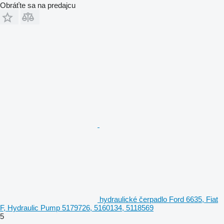
Obráťte sa na predajcu
hydraulické čerpadlo Ford 6635, Fiat
F, Hydraulic Pump 5179726, 5160134, 5118569
5