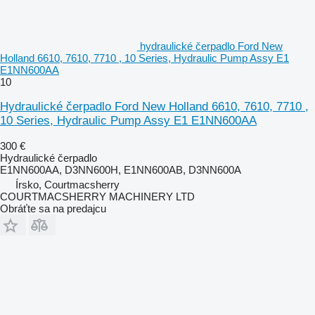
hydraulické čerpadlo Ford New
Holland 6610, 7610, 7710 , 10 Series, Hydraulic Pump Assy E1
E1NN600AA
10
Hydraulické čerpadlo Ford New Holland 6610, 7610, 7710 ,
10 Series, Hydraulic Pump Assy E1 E1NN600AA
300 €
Hydraulické čerpadlo
E1NN600AA, D3NN600H, E1NN600AB, D3NN600A
Írsko, Courtmacsherry
COURTMACSHERRY MACHINERY LTD
Obráťte sa na predajcu