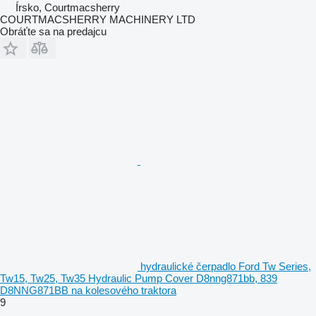
Írsko, Courtmacsherry
COURTMACSHERRY MACHINERY LTD
Obráťte sa na predajcu
hydraulické čerpadlo Ford Tw Series,
Tw15, Tw25, Tw35 Hydraulic Pump Cover D8nng871bb, 839
D8NNG871BB na kolesového traktora
9