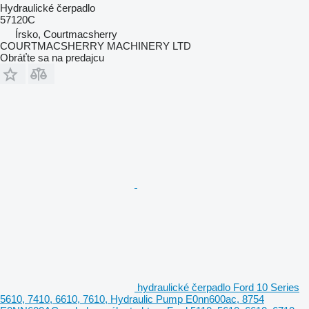
Hydraulické čerpadlo
57120C
Írsko, Courtmacsherry
COURTMACSHERRY MACHINERY LTD
Obráťte sa na predajcu
hydraulické čerpadlo Ford 10 Series
5610, 7410, 6610, 7610, Hydraulic Pump E0nn600ac, 8754