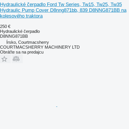
Hydraulické čerpadlo Ford Tw Series, Tw15, Tw25, Tw35
Hydraulic Pump Cover D8nng871bb, 839 D8NNG871BB na
kolesového traktora
250 €
Hydraulické čerpadlo
D8NNG871BB
Írsko, Courtmacsherry
COURTMACSHERRY MACHINERY LTD
Obráťte sa na predajcu