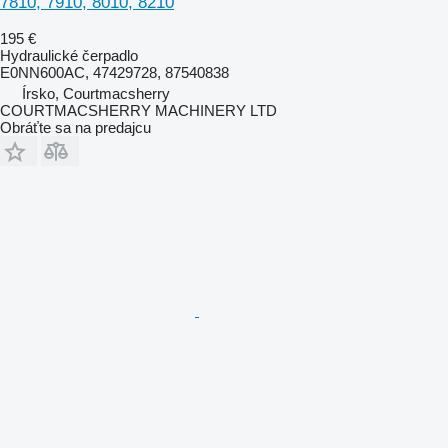
7810, 7910, 8010, 8210
195 €
Hydraulické čerpadlo
E0NN600AC, 47429728, 87540838
Írsko, Courtmacsherry
COURTMACSHERRY MACHINERY LTD
Obráťte sa na predajcu