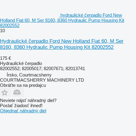
hydraulické čerpadlo Ford New
Holland Fiat 60, M Ser 8160, 8360 Hydraulic Pump Housing Kit
82002552
10
Hydraulické čerpadlo Ford New Holland Fiat 60, M Ser
8160, 8360 Hydraulic Pump Housing Kit 82002552
175 €
Hydraulické čerpadlo
82002552; 82005017; 82007671; 82013741
Írsko, Courtmacsherry
COURTMACSHERRY MACHINERY LTD
Obráťte sa na predajcu
Neviete nájsť náhradný diel?
Poslať žiadosť ihneď!
Objednať náhradný diel