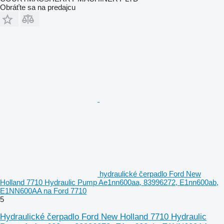
Obráťte sa na predajcu
hydraulické čerpadlo Ford New
Holland 7710 Hydraulic Pump Ae1nn600aa, 83996272, E1nn600ab,
E1NN600AA na Ford 7710
5
Hydraulické čerpadlo Ford New Holland 7710 Hydraulic