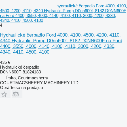
hydraulické čerpadlo Ford 4000, 4100,
4500, 4200, 4110, 4340 Hydraulic Pump D0nn600f, 8182 D0NN600F
na Ford 4400, 3550, 4000, 4140, 4100, 4110, 3000, 4200, 4330,
4340, 4410, 4500, 4100
4
Hydraulické čerpadlo Ford 4000, 4100, 4500, 4200, 4110,
4340 Hydraulic Pump D0nn600f, 8182 D0NN600F na Ford
4400, 3550, 4000, 4140, 4100, 4110, 3000, 4200, 4330,
4340, 4410, 4500, 4100
435 €
Hydraulické čerpadlo
D0NN600F, 81824183
Írsko, Courtmacsherry
COURTMACSHERRY MACHINERY LTD
Obráťte sa na predajcu