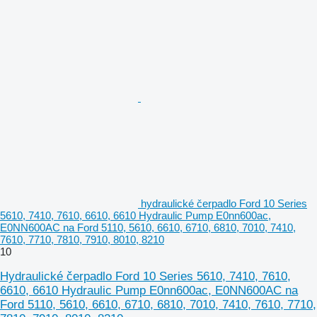
hydraulické čerpadlo Ford 10 Series
5610, 7410, 7610, 6610, 6610 Hydraulic Pump E0nn600ac,
E0NN600AC na Ford 5110, 5610, 6610, 6710, 6810, 7010, 7410,
7610, 7710, 7810, 7910, 8010, 8210
10
Hydraulické čerpadlo Ford 10 Series 5610, 7410, 7610,
6610, 6610 Hydraulic Pump E0nn600ac, E0NN600AC na
Ford 5110, 5610, 6610, 6710, 6810, 7010, 7410, 7610, 7710,