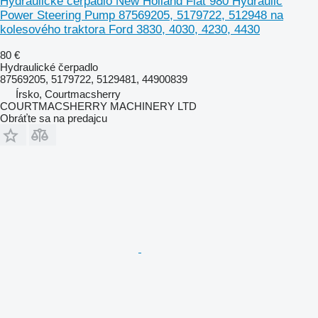
Hydraulické čerpadlo New Holland Fiat 980 Hydraulic
Power Steering Pump 87569205, 5179722, 512948 na
kolesového traktora Ford 3830, 4030, 4230, 4430
80 €
Hydraulické čerpadlo
87569205, 5179722, 5129481, 44900839
Írsko, Courtmacsherry
COURTMACSHERRY MACHINERY LTD
Obráťte sa na predajcu