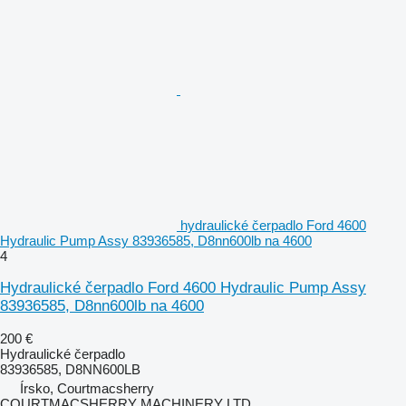
hydraulické čerpadlo Ford 4600
Hydraulic Pump Assy 83936585, D8nn600lb na 4600
4
Hydraulické čerpadlo Ford 4600 Hydraulic Pump Assy
83936585, D8nn600lb na 4600
200 €
Hydraulické čerpadlo
83936585, D8NN600LB
Írsko, Courtmacsherry
COURTMACSHERRY MACHINERY LTD