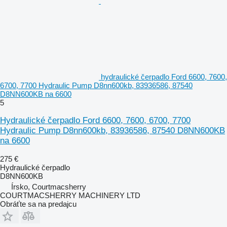
hydraulické čerpadlo Ford 6600, 7600,
6700, 7700 Hydraulic Pump D8nn600kb, 83936586, 87540
D8NN600KB na 6600
5
Hydraulické čerpadlo Ford 6600, 7600, 6700, 7700
Hydraulic Pump D8nn600kb, 83936586, 87540 D8NN600KB
na 6600
275 €
Hydraulické čerpadlo
D8NN600KB
Írsko, Courtmacsherry
COURTMACSHERRY MACHINERY LTD
Obráťte sa na predajcu