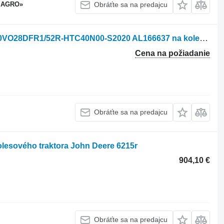
 AGRO»
Obráťte sa na predajcu
Hydraulické čerpadlo John Deere A10VO28DFR1/52R-HTC40N00-S2020 AL166637 na kolesového traktora John Deere 6230
Cena na požiadanie
Obráťte sa na predajcu
lesového traktora John Deere 6215r
904,10 €
Obráťte sa na predajcu