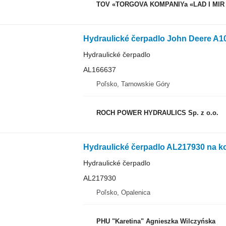
TOV «TORGOVA KOMPANIYa «LAD I MIR
Hydraulické čerpadlo
AL166637
Poľsko, Tarnowskie Góry
ROCH POWER HYDRAULICS Sp. z o.o.
Hydraulické čerpadlo AL217930 na ko
Hydraulické čerpadlo
AL217930
Poľsko, Opalenica
PHU "Karetina" Agnieszka Wilczyńska