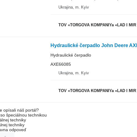
Ukrajina, m. Kyiv
TOV «TORGOVA KOMPANIYa «LAD I MIR
Hydraulické čerpadlo John Deere AX
Hydraulické čerpadlo
AXE66085
Ukrajina, m. Kyiv
TOV «TORGOVA KOMPANIYa «LAD I MIR
e opísali náš portál?
l so špeciálnou technikou
álnej techniky
lnej techniky
rávna odpoveď