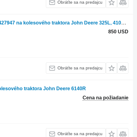
Obráťte sa na predajcu
Hydraulické čerpadlo John Deere AT427947 na kolesového traktora John Deere 325L, 410L, 710L
850 USD
Obráťte sa na predajcu
olesového traktora John Deere 6140R
Cena na požiadanie
Obráťte sa na predajcu