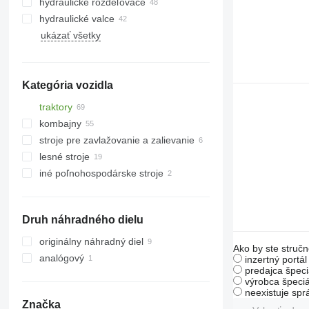
hydraulické rozdeľovače
hydraulické valce
ukázať všetky
Kategória vozidla
traktory
kombajny
kolesové traktory
stroje pre zavlažovanie a zalievanie
pásové traktory
kombajny na bavlnu
lesné stroje
obilné kombajny
iné poľnohospodárske stroje
silážne kombajny
vyvážacie súpravy
harvestory
Druh náhradného dielu
originálny náhradný diel
Ako by ste stručn
analógový
inzertný portá
predajca špeci
výrobca špeciá
neexistuje sp
Značka