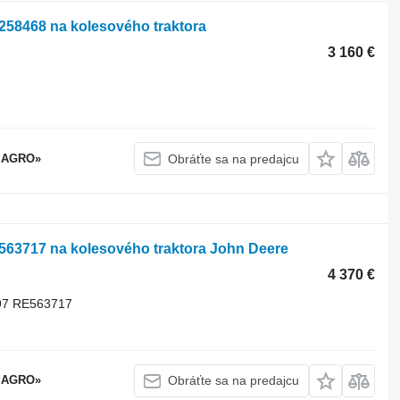
258468 na kolesového traktora
3 160 €
 AGRO»
Obráťte sa na predajcu
563717 na kolesového traktora John Deere
4 370 €
97 RE563717
 AGRO»
Obráťte sa na predajcu