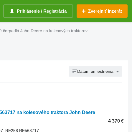
Prihlásenie / Registrácia
Zverejniť inzerát
é čerpadlá John Deere na kolesových traktorov
Dátum umiestnenia
563717 na kolesového traktora John Deere
4 370 €
97, RE258 RE563717