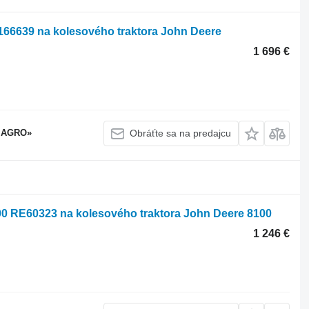
166639 na kolesového traktora John Deere
1 696 €
 AGRO»
Obráťte sa na predajcu
00 RE60323 na kolesového traktora John Deere 8100
1 246 €