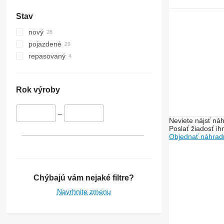
Stav
nový
pojazdené
repasovaný
Rok výroby
–
Neviete nájsť náh
Poslať žiadosť ih
Objednať náhradn
Chýbajú vám nejaké filtre?
Navrhnite zmenu