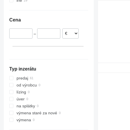
iné
Poľsko
Litva
Ukrajina
Írsko
Cena
Dánsko
Rumunsko
–
Typ inzerátu
predaj
od výrobcu
lízing
úver
na splátky
výmena staré za nové
výmena