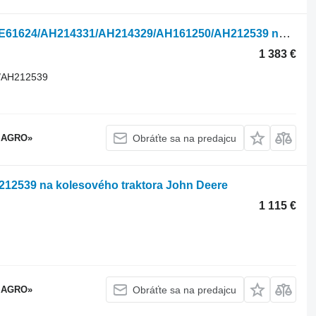
Hydraulické čerpadlo John Deere AXE61624/AH214331/AH214329/AH161250/AH212539 na kolesového traktora John Deere
1 383 €
/AH212539
 AGRO»
Obráťte sa na predajcu
212539 na kolesového traktora John Deere
1 115 €
 AGRO»
Obráťte sa na predajcu