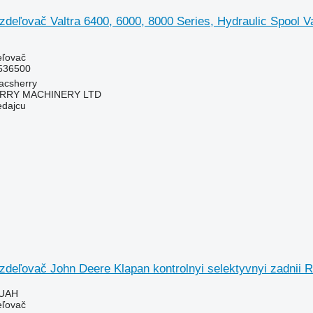
zdeľovač Valtra 6400, 6000, 8000 Series, Hydraulic Spool 
eľovač
536500
acsherry
RY MACHINERY LTD
edajcu
ozdeľovač John Deere Klapan kontrolnyi selektyvnyi zadnii
 UAH
eľovač