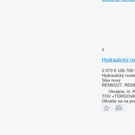
1
Hydraulický r
2 073 €
106 700
Hydraulický rozd
Stav
nový
RE580227, RE58
Ukrajina, m. K
TOV «TORGOVA 
Obráťte sa na pr