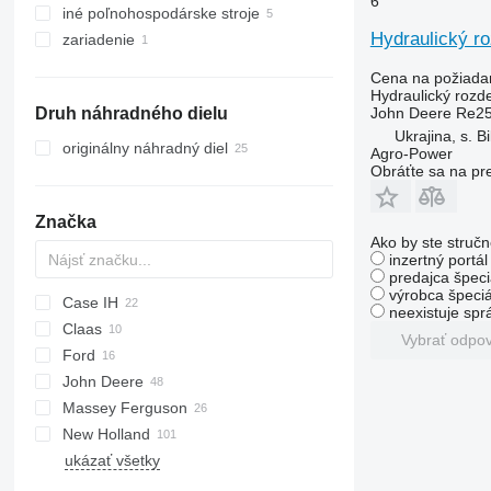
6
iné poľnohospodárske stroje
harvestory
traktorové kosačky
samohybné miešače krmiva
Hydraulický r
zariadenie
Cena na požiada
Hydraulický rozd
John Deere Re25
Druh náhradného dielu
Ukrajina, s. Bi
originálny náhradný diel
Agro-Power
Obráťte sa na pr
Značka
Ako by ste stručn
inzertný portá
predajca špeci
výrobca špeciá
Case IH
neexistuje sp
Claas
CVX
Vybrať odpo
Ford
MX
Ares
F-series
John Deere
MXM
Arion
Vario
6600
Fastrac
Massey Ferguson
MXU
Axion
6610
6M
M-series
New Holland
Maxxum
6640
6R
3060
ukázať všetky
Optum
8340
6120
3085
G-series
NLX 1024
Puma
E-series
6145
5611
T-series