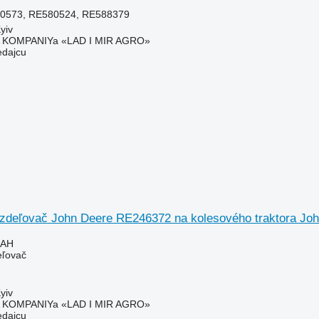
0573, RE580524, RE588379
yiv
KOMPANIYa «LAD I MIR AGRO»
edajcu
ozdeľovač John Deere RE246372 na kolesového traktora Jo
UAH
eľovač
yiv
KOMPANIYa «LAD I MIR AGRO»
edajcu