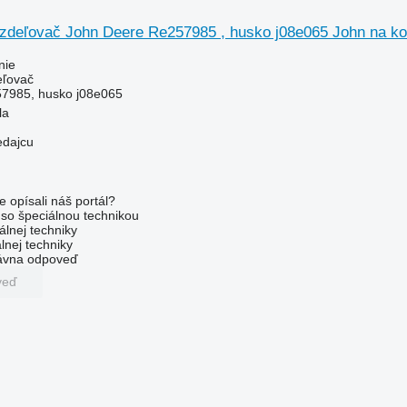
ozdeľovač John Deere Re257985 , husko j08e065 John na ko
nie
eľovač
7985, husko j08e065
la
edajcu
e opísali náš portál?
l so špeciálnou technikou
álnej techniky
lnej techniky
rávna odpoveď
veď