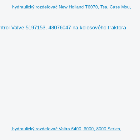
hydraulický rozdeľovač New Holland T6070, Tsa, Case Mxu,
trol Valve 5197153, 48076047 na kolesového traktora
hydraulický rozdeľovač Valtra 6400, 6000, 8000 Series,