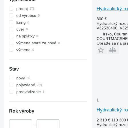
Hydraulický ro
predaj
od výrobcu
800 €
lízing
Hydraulický rozd
V32536400, V32
úver
Írsko, Courtm
na splátky
COURTMACSHER
výmena staré za nové
Obráťte sa na pr
výmena
Stav
nový
pojazdené
predvádzanie
1
Hydraulický r
Rok výroby
2 319 €
119 300
Hydraulický rozd
–