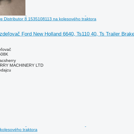
ve Distributor 8 1535108113 na kolesového traktora
zdeľovač Ford New Holland 6640, Ts110 40, Ts Trailer Brake
eľovač
608K
acsherry
RY MACHINERY LTD
edajcu
kolesového traktora