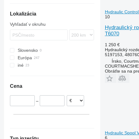
Steiger
F-series
6400
5612
TG
Hydraulic Contro
Lokalizácia
TW
7820
6150
TM
10
8130
6180
TS
Vyhľadať v okruhu
Hydraulický r
6260
T6070
6465
7274
1 250 €
Hydraulický rozd
Slovensko
7719
5197153, 48076
Európa
8110
Írsko, Courtm
iné
Poľsko
8140
COURTMACSHER
Obráťte sa na pr
Írsko
Ukrajina
Dánsko
Cena
Litva
Francúzsko
–
Slovinsko
Grécko
Nemecko
Hydraulic Spool 
6
Typ inzerátu