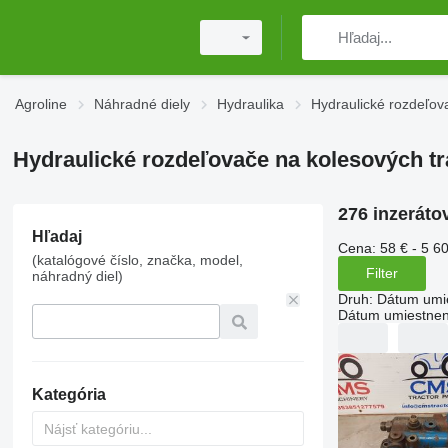
Agroline
Náhradné diely
Hydraulika
Hydraulické rozdeľov
Hydraulické rozdeľovače na kolesových tr
276 inzeráto
Hľadaj
Cena:
58 € - 5 6
(katalógové číslo, značka, model,
Filter
náhradný diel)
Druh
:
Dátum umi
Dátum umiestnen
Kategória