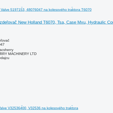
l Valve 5197153, 48076047 na kolesového traktora T6070
ozdeľovač New Holland T6070, Tsa, Case Mxu, Hydraulic Con
eľovač
047
acsherry
RY MACHINERY LTD
edajcu
Valve V32536400, V32536 na kolesového traktora