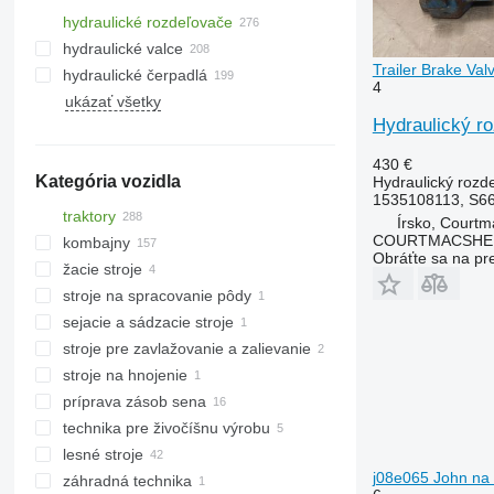
hydraulické rozdeľovače
hydraulické valce
Trailer Brake Val
hydraulické čerpadlá
4
ukázať všetky
Hydraulický ro
430 €
Kategória vozidla
Hydraulický rozd
1535108113, S6
traktory
Írsko, Courtm
COURTMACSHER
kombajny
kolesové traktory
Obráťte sa na pr
žacie stroje
pásové traktory
obilné kombajny
stroje na spracovanie pôdy
silážne kombajny
adaptéry na obilie
sejacie a sádzacie stroje
kombajny na kukuricu
silážne rezačky
stroje pre zavlažovanie a zalievanie
stroje na hnojenie
príprava zásob sena
aplikátory tekutých hnojív
technika pre živočíšnu výrobu
kosačky
lesné stroje
poľnohospodárske nakladače
technika pre živočíšnu výrobu
j08e065 John na 
záhradná technika
vyvážacie súpravy
miešacie kŕmne