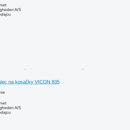
met
ingheden A/S
edajcu
alec na kosačky VICON 835
nie
met
ingheden A/S
edajcu