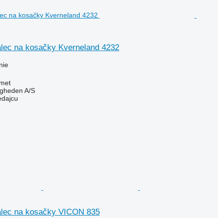
alec na kosačky Kverneland 4232
nie
met
ingheden A/S
edajcu
alec na kosačky VICON 835