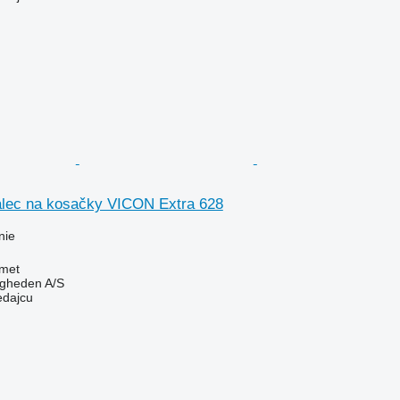
alec na kosačky VICON Extra 628
nie
met
ingheden A/S
edajcu