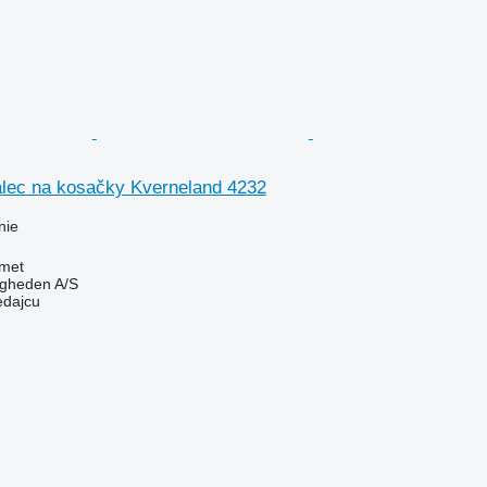
alec na kosačky Kverneland 4232
nie
met
ingheden A/S
edajcu