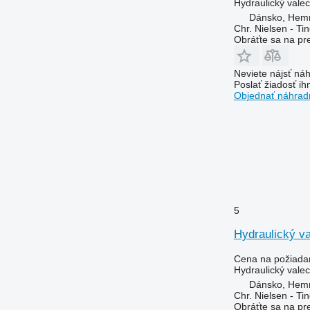
Hydraulický valec
Dánsko, Hem
Chr. Nielsen - T
Obráťte sa na pr
Neviete nájsť náh
Poslať žiadosť ih
Objednať náhradn
5
Hydraulický v
Cena na požiada
Hydraulický valec
Dánsko, Hem
Chr. Nielsen - T
Obráťte sa na pr