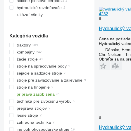
axiálne piestové čerpadla
hydraulické rozdeľovače
4232
ukázať všetky
8
Hydraulický v
Kategória vozidla
Cena na požiada
Hydraulický valec
traktory
Dánsko, Hem
kombajny
kolesové traktory
Chr. Nielsen - T
Obráťte sa na pr
žacie stroje
malotraktory
obilné kombajny
stroje na spracovanie pôdy
silážne kombajny
adaptéry na obilie
sejacie a sádzacie stroje
kukuričné adaptéry
brány
stroje pre zavlažovanie a zalievanie
silážne rezačky
kultivátory
stroje na hnojenie
pluhy
príprava zásob sena
aplikátory tekutých hnojív
technika pre živočíšnu výrobu
kosačky
preprava strojov
obracače sena
technika pre živočíšnu výrobu
lesné stroje
poľnohospodárske nakladače
miešacie kŕmne
8
záhradná technika
samozberacie vozy
harvestory
samohybné miešače krmiva
Hydraulický v
iné poľnohospodárske stroje
traktorové kosačky