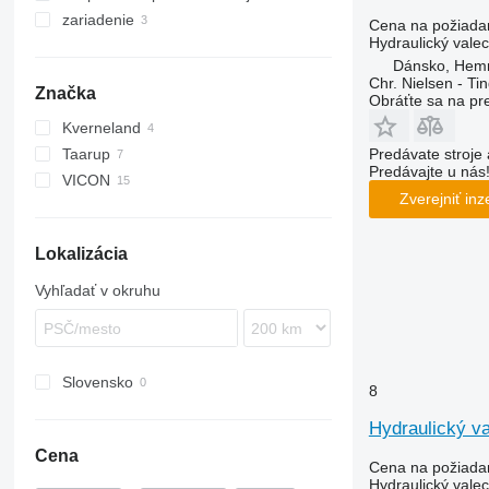
zariadenie
Cena na požiada
Hydraulický valec
Dánsko, Hem
Chr. Nielsen - T
Značka
Obráťte sa na pr
Kverneland
Predávate stroje 
Taarup
Predávajte u nás
VICON
Zverejniť inz
Extra
Lokalizácia
Vyhľadať v okruhu
Slovensko
8
Hydraulický v
Cena
Cena na požiada
Hydraulický valec