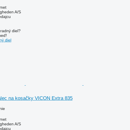
met
ingheden A/S
edajcu
radný diel?
neď!
ý diel
alec na kosačky VICON Extra 835
nie
met
ingheden A/S
edajcu