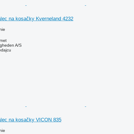
alec na kosačky Kverneland 4232
nie
met
ingheden A/S
edajcu
alec na kosačky VICON 835
nie