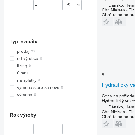
Dánsko, Hem
–
Chr. Nielsen - T
Obráťte sa na pr
Typ inzerátu
predaj
od výrobcu
lízing
úver
8
na splátky
Hydraulický v
výmena staré za nové
výmena
Cena na požiada
Hydraulický valec
Dánsko, Hem
Chr. Nielsen - T
Rok výroby
Obráťte sa na pr
–