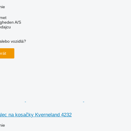
nie
met
ingheden A/S
edajcu
alebo vozidlá?
!
erát
alec na kosačky Kverneland 4232
nie