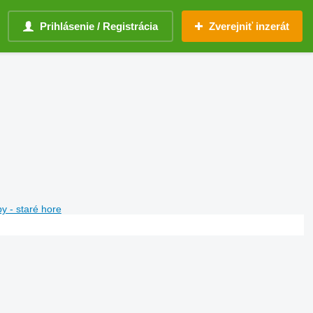
Prihlásenie / Registrácia
Zverejniť inzerát
y - staré hore