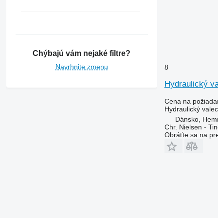
Chýbajú vám nejaké filtre?
Navrhnite zmenu
8
Hydraulický v
Cena na požiada
Hydraulický valec
Dánsko, Hem
Chr. Nielsen - T
Obráťte sa na pr