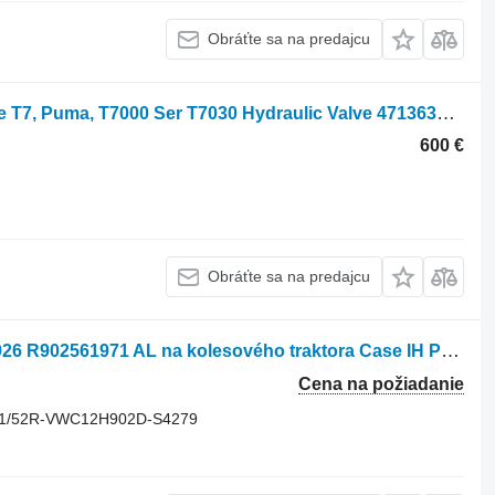
Obráťte sa na predajcu
Hydraulický rozdeľovač Rexroth Case T7, Puma, T7000 Ser T7030 Hydraulic Valve 47136304, 9170004 917000442 na kolesového traktora New Holland T7000 ,T7030 Case IH , Puma
600 €
Obráťte sa na predajcu
Hydraulické čerpadlo Rexroth 48081926 R902561971 AL na kolesového traktora Case IH Puma CVX 185
Cena na požiadanie
R1/52R-VWC12H902D-S4279