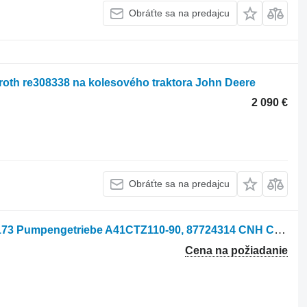
Obráťte sa na predajcu
oth re308338 na kolesového traktora John Deere
2 090 €
Obráťte sa na predajcu
Hydraulické čerpadlo Rexroth 84536173 Pumpengetriebe A41CTZ110-90, 87724314 CNH CVX170, PUMA na kolesového traktora CNH
Cena na požiadanie