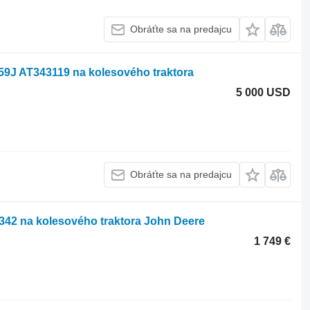
Obráťte sa na predajcu
59J AT343119 na kolesového traktora
5 000 USD
Obráťte sa na predajcu
342 na kolesového traktora John Deere
1 749 €