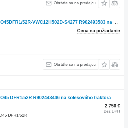
Obráťte sa na predajcu
Hydraulické čerpadlo Rexroth AA10CO45DFR1/52R-VWC12H502D-S4277 R902493583 na kolesového traktora New Holland T1804,T1804B,T2104,T2304,T7.195,T7.215,T7.220,T7.230,T7.235,T7.245,T7.250,T7.260,T7.270,T7030,T7040,T7050,T7060
Cena na požiadanie
Obráťte sa na predajcu
NO45 DFR1/52R R902443446 na kolesového traktora
2 750 €
Bez DPH
O45 DFR1/52R