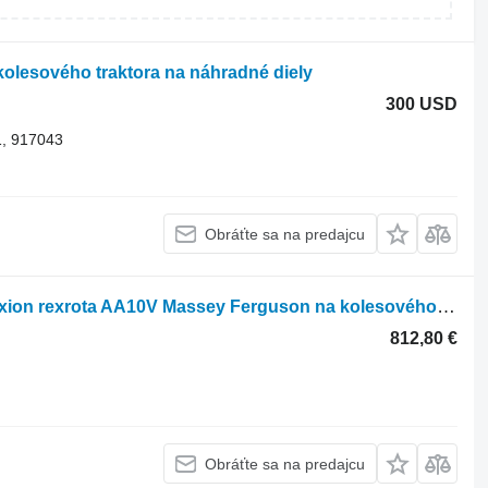
olesového traktora na náhradné diely
300 USD
, 917043
Obráťte sa na predajcu
Rexroth Hydraulické čerpadlo Ares Axion rexrota AA10V Massey Ferguson na kolesového traktora Claas Ares Axion
812,80 €
Obráťte sa na predajcu