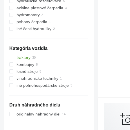
hydraulické rozdeľovače
axiálne piestové čerpadla
hydromotory
pohony čerpadla
iné časti hydrauliky
Kategória vozidla
traktory
kombajny
kolesové traktory
lesné stroje
obilné kombajny
vinohradnicke techniky
silážne kombajny
vyvážacie súpravy
iné poľnohospodárske stroje
harvestory
Druh náhradného dielu
originálny náhradný diel