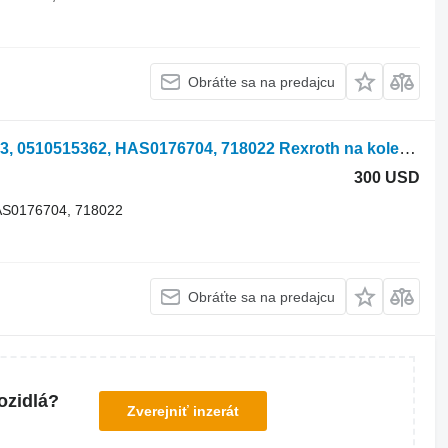
Obráťte sa na predajcu
Hydromotor Rexroth MNR 1515800013, 0510515362, HAS0176704, 718022 Rexroth na kolesového traktora na náhradné diely
300 USD
AS0176704, 718022
Obráťte sa na predajcu
ozidlá?
Zverejniť inzerát