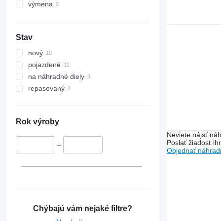
6115
výmena
6120
6125 M
Stav
6130
6135
nový
6140
pojazdené
6145
na náhradné diely
6155
repasovaný
6175
6195 M
6200
Rok výroby
6210
Neviete nájsť náh
Poslať žiadosť ih
6215
–
Objednať náhradn
6230
6300
6310
6320
6400
Chýbajú vám nejaké filtre?
6410