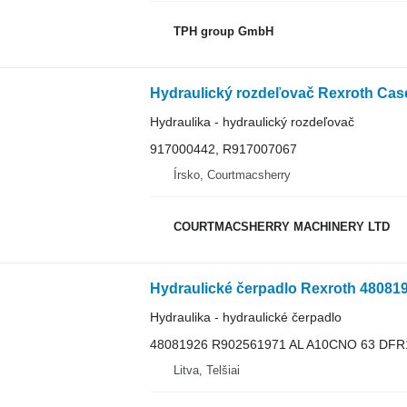
TPH group GmbH
Hydraulika - hydraulický rozdeľovač
917000442, R917007067
Írsko, Courtmacsherry
COURTMACSHERRY MACHINERY LTD
Hydraulika - hydraulické čerpadlo
48081926 R902561971 AL A10CNO 63 DF
Litva, Telšiai