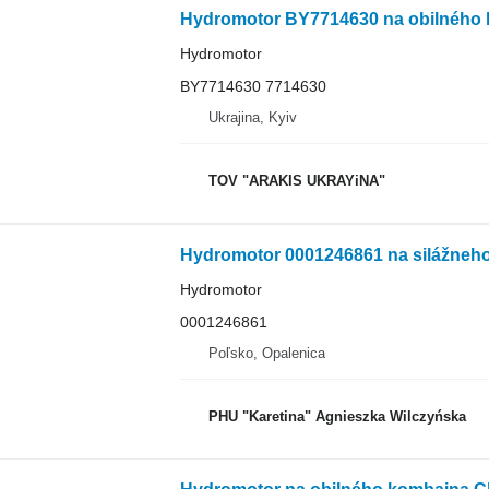
Hydromotor BY7714630 na obilného 
Hydromotor
BY7714630 7714630
Ukrajina, Kyiv
TOV "ARAKIS UKRAYiNA"
Hydromotor 0001246861 na silážneh
Hydromotor
0001246861
Poľsko, Opalenica
PHU "Karetina" Agnieszka Wilczyńska