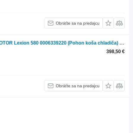
Obráťte sa na predajcu
Hydromotor Claas HYDRAULICKÝ MOTOR Lexion 580 0006339220 (Pohon koša chladiča) na obilného kombajna Claas Lexion 580
398,50 €
Obráťte sa na predajcu