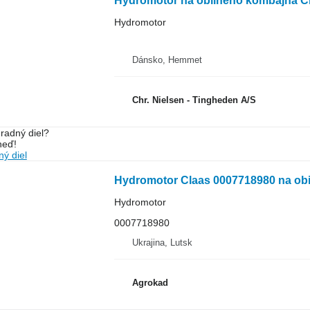
Hydromotor na obilného kombajna Cl
Hydromotor
Dánsko, Hemmet
Chr. Nielsen - Tingheden A/S
radný diel?
neď!
ý diel
Hydromotor Claas 0007718980 na obi
Hydromotor
0007718980
Ukrajina, Lutsk
Agrokad