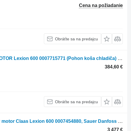
Cena na požiadanie
Obráťte sa na predajcu
Hydromotor Claas HYDRAULICKÝ MOTOR Lexion 600 0007715771 (Pohon koša chladiča) na obilného kombajna Claas Lexion 600
384,60 €
Obráťte sa na predajcu
Hydromotor Sauer-Danfoss Pohonný motor Claas Lexion 600 0007454880, Sauer Danfoss 51V250 na obilného kombajna Claas Lexion 600
3 477 €