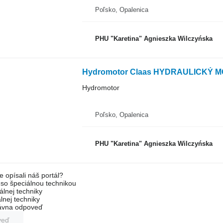
Poľsko, Opalenica
PHU "Karetina" Agnieszka Wilczyńska
Hydromotor
Poľsko, Opalenica
PHU "Karetina" Agnieszka Wilczyńska
e opísali náš portál?
l so špeciálnou technikou
álnej techniky
lnej techniky
rávna odpoveď
veď