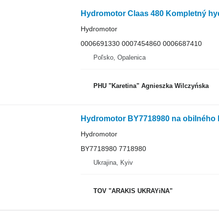
Hydromotor
0006691330 0007454860 0006687410
Poľsko, Opalenica
PHU "Karetina" Agnieszka Wilczyńska
Hydromotor BY7718980 na obilného 
Hydromotor
BY7718980 7718980
Ukrajina, Kyiv
TOV "ARAKIS UKRAYiNA"