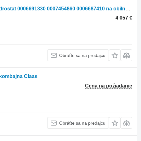
Hydromotor Claas 480 Kompletný hydrostat 0006691330 0007454860 0006687410 na obilného kombajna Claas 480
4 057 €
Obráťte sa na predajcu
kombajna Claas
Cena na požiadanie
Obráťte sa na predajcu