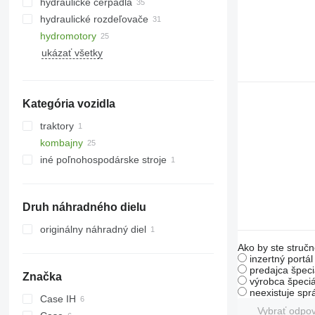
hydraulické čerpadlá
hydraulické rozdeľovače
hydromotory
ukázať všetky
Kategória vozidla
traktory
kombajny
kolesové traktory
iné poľnohospodárske stroje
obilné kombajny
silážne kombajny
Druh náhradného dielu
originálny náhradný diel
Ako by ste stručn
inzertný portá
predajca špeci
Značka
výrobca špeciá
neexistuje sp
Case IH
Vybrať odpo