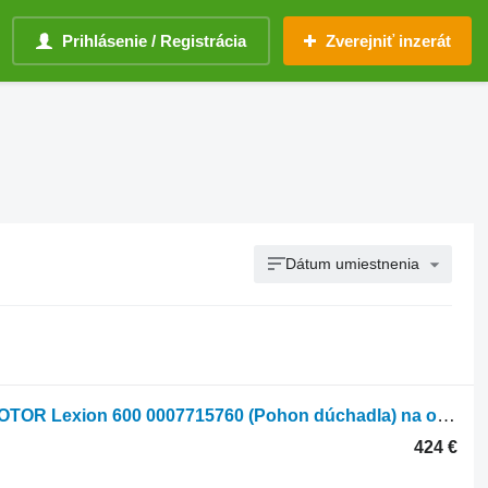
Prihlásenie / Registrácia
Zverejniť inzerát
Dátum umiestnenia
Hydromotor Claas HYDRAULICKÝ MOTOR Lexion 600 0007715760 (Pohon dúchadla) na obilného kombajna Claas Lexion 600
424 €