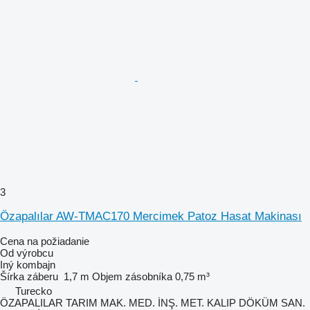
3
Özapalılar AW-TMAC170 Mercimek Patoz Hasat Makinası
Cena na požiadanie
Od výrobcu
Iný kombajn
Šírka záberu
1,7 m
Objem zásobníka
0,75 m³
Turecko
ÖZAPALILAR TARIM MAK. MED. İNŞ. MET. KALIP DÖKÜM SAN.