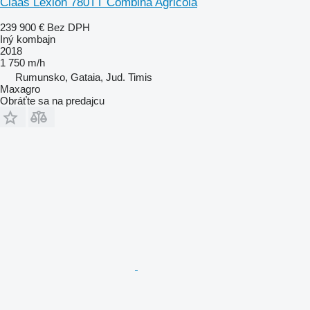
Claas Lexion 780TT Combina Agricola
239 900 €
Bez DPH
Iný kombajn
2018
1 750 m/h
Rumunsko, Gataia, Jud. Timis
Maxagro
Obráťte sa na predajcu