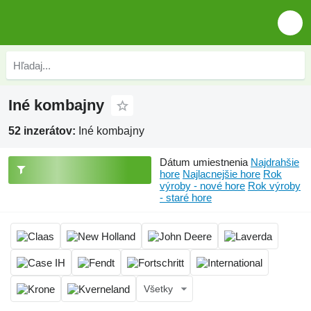
Iné kombajny
52 inzerátov:
Iné kombajny
Dátum umiestnenia
Najdrahšie
hore
Najlacnejšie hore
Rok
výroby - nové hore
Rok výroby
- staré hore
Všetky