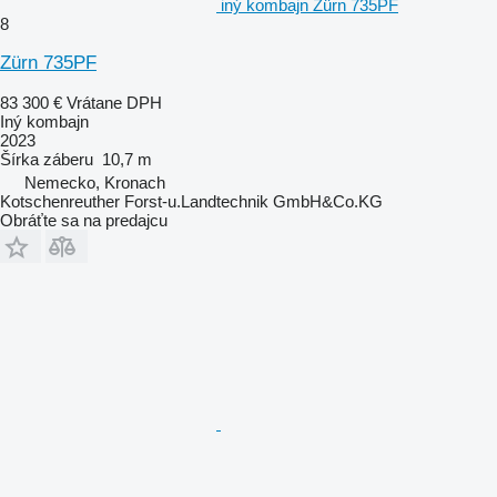
iný kombajn Zürn 735PF
8
Zürn 735PF
83 300 €
Vrátane DPH
Iný kombajn
2023
Šírka záberu
10,7 m
Nemecko, Kronach
Kotschenreuther Forst-u.Landtechnik GmbH&Co.KG
Obráťte sa na predajcu