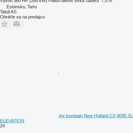
Výkon
360 HP (265 kW)
Palivo
diesel
Šírka záberu
7,5 m
Estónsko, Tartu
Tatoli AS
Obráťte sa na predajcu
iný kombajn New Holland CX 8090 SL
ELEVATION
24