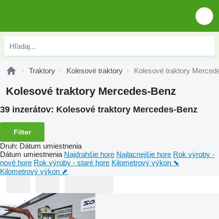
Traktory
Kolesové traktory
Kolesové traktory Merced
Kolesové traktory Mercedes-Benz
39 inzerátov:
Kolesové traktory Mercedes-Benz
Filter
Druh
:
Dátum umiestnenia
Dátum umiestnenia
Najdrahšie hore
Najlacnejšie hore
Rok výroby -
nové hore
Rok výroby - staré hore
Kilometrový výkon ⬊
Kilometrový výkon ⬈