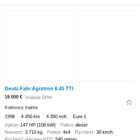
Deutz-Fahr Agrotron 6.45 TTI
19 000 €
Vrátane DPH
Kolesový traktor
1998
4 350 km
4 350 m/h
Euro 1
Výkon
147 HP (108 kW)
Palivo
diesel
Nosnosť
3 710 kg
Pohon
4x4
Rýchlosť
30 km/h
Rýchlosť otáčania PTO
540 ot/min