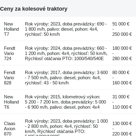
Ceny za kolesové traktory
New
Rok výroby: 2023, doba prevádzky: 690 -
91 000 €
Holland
1 800 m/h, palivo: diesel, pohon: 4x4,
-
T7
rýchlosť: 50 km/h
250 000 €
Fendt
Rok výroby: 2024, doba prevádzky: 660 -
180 000 €
Vario
1 200 m/h, pohon: 4x4, rýchlosť: 50 km/h,
-
724
Rýchlosť otáčania PTO: 1000/540/540E
280 000 €
Fendt
Rok výroby: 2017, doba prevádzky: 3 600
80 000 €
Vario
- 7 500 m/h, palivo: diesel, pohon: 4x4,
-
828
rýchlosť: 43 - 50 km/h
160 000 €
New
Rok výroby: 2015, kilometrový výkon:
31 000 €
Holland
5 200 - 7 200 km, doba prevádzky: 5 000
-
T6
- 6 900 m/h, palivo: diesel, pohon: 4x4
110 000 €
Rok výroby: 2023, doba prevádzky: 1 000
Claas
130 000 €
- 2 800 m/h, pohon: 4x4, rýchlosť: 50
Axion
-
km/h, Rýchlosť otáčania PTO:
870
220 000 €