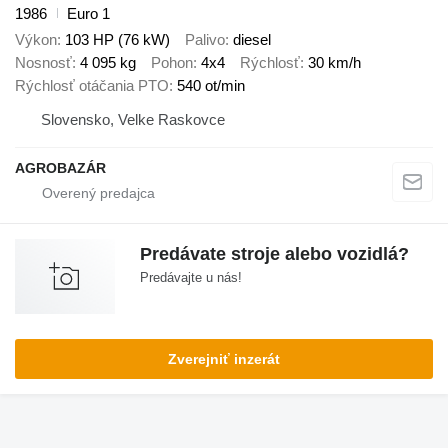
1986
Euro 1
Výkon
103 HP (76 kW)
Palivo
diesel
Nosnosť
4 095 kg
Pohon
4x4
Rýchlosť
30 km/h
Rýchlosť otáčania PTO
540 ot/min
Slovensko, Velke Raskovce
AGROBAZÁR
Predávate stroje alebo vozidlá?
Predávajte u nás!
Zverejniť inzerát