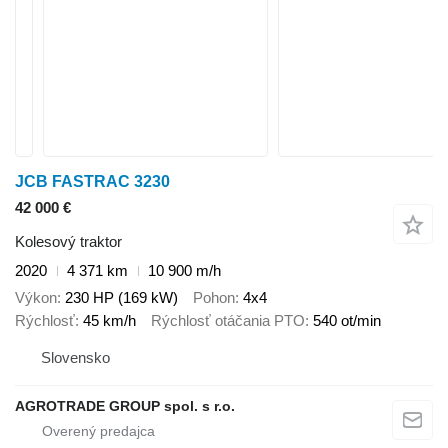
JCB FASTRAC 3230
42 000 €
Kolesový traktor
2020
4 371 km
10 900 m/h
Výkon
230 HP (169 kW)
Pohon
4x4
Rýchlosť
45 km/h
Rýchlosť otáčania PTO
540 ot/min
Slovensko
AGROTRADE GROUP spol. s r.o.