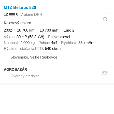
MTZ Belarus 820
12 000 €
Vrátane DPH
Kolesový traktor
2002
10 700 km
10 700 m/h
Euro 2
Výkon
80 HP (58.8 kW)
Palivo
diesel
Nosnosť
4 000 kg
Pohon
4x4
Rýchlosť
35 km/h
Rýchlosť otáčania PTO
540 ot/min
Slovensko, Velke Raskovce
AGROBAZÁR