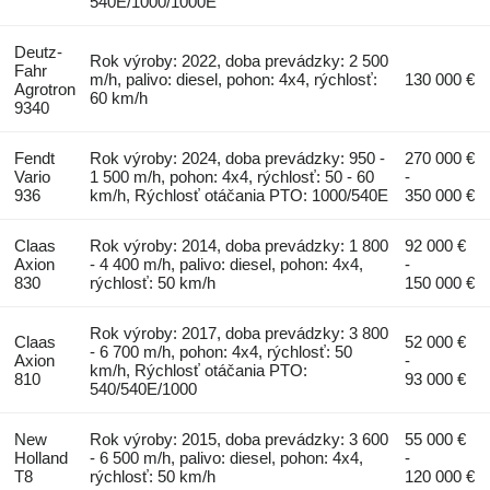
540E/1000/1000E
Deutz-
Rok výroby: 2022, doba prevádzky: 2 500
Fahr
m/h, palivo: diesel, pohon: 4x4, rýchlosť:
130 000 €
Agrotron
60 km/h
9340
Fendt
Rok výroby: 2024, doba prevádzky: 950 -
270 000 €
Vario
1 500 m/h, pohon: 4x4, rýchlosť: 50 - 60
-
936
km/h, Rýchlosť otáčania PTO: 1000/540E
350 000 €
Claas
Rok výroby: 2014, doba prevádzky: 1 800
92 000 €
Axion
- 4 400 m/h, palivo: diesel, pohon: 4x4,
-
830
rýchlosť: 50 km/h
150 000 €
Rok výroby: 2017, doba prevádzky: 3 800
Claas
52 000 €
- 6 700 m/h, pohon: 4x4, rýchlosť: 50
Axion
-
km/h, Rýchlosť otáčania PTO:
810
93 000 €
540/540E/1000
New
Rok výroby: 2015, doba prevádzky: 3 600
55 000 €
Holland
- 6 500 m/h, palivo: diesel, pohon: 4x4,
-
T8
rýchlosť: 50 km/h
120 000 €