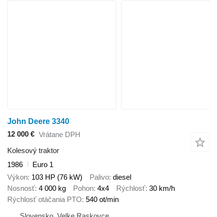
John Deere 3340
12 000 €
Vrátane DPH
Kolesový traktor
1986
Euro 1
Výkon
103 HP (76 kW)
Palivo
diesel
Nosnosť
4 000 kg
Pohon
4x4
Rýchlosť
30 km/h
Rýchlosť otáčania PTO
540 ot/min
Slovensko, Velke Raskovce