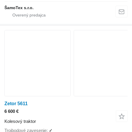
ŠamoTex s.r.o.
Zetor 5611
6 600 €
Kolesový traktor
Trojbodové zavesenie
✓