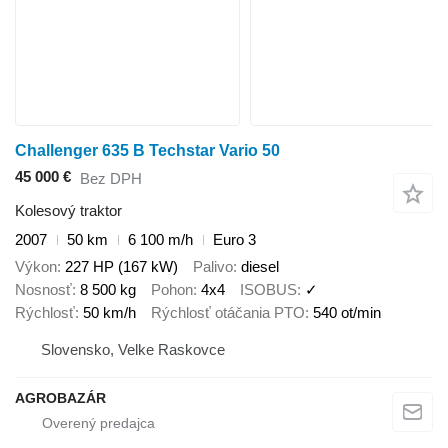
Challenger 635 B Techstar Vario 50
45 000 €
Bez DPH
Kolesový traktor
2007
50 km
6 100 m/h
Euro 3
Výkon
227 HP (167 kW)
Palivo
diesel
Nosnosť
8 500 kg
Pohon
4x4
ISOBUS
✓
Rýchlosť
50 km/h
Rýchlosť otáčania PTO
540 ot/min
Slovensko, Velke Raskovce
AGROBAZÁR