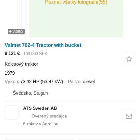
VIDEO
Valmet 702-4 Tractor with bucket
9 121 €
100 000 SEK
Kolesový traktor
1979
Výkon
73.42 HP (53.97 kW)
Palivo
diesel
Švédsko, Stugun
ATS Sweden AB
6
rokov v Agroline