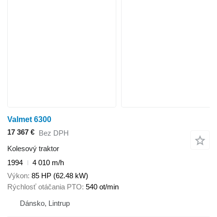
Valmet 6300
17 367 €
Bez DPH
Kolesový traktor
1994
4 010 m/h
Výkon
85 HP (62.48 kW)
Rýchlosť otáčania PTO
540 ot/min
Dánsko, Lintrup