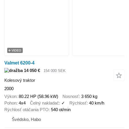
VIDEO
Valmet 6200-4
14 050 €
154 000 SEK
Kolesový traktor
2000
Výkon
80.22 HP (58.96 kW)
Nosnosť
3 650 kg
Pohon
4x4
Čelný nakladač
✓
Rýchlosť
40 km/h
Rýchlosť otáčania PTO
540 ot/min
Švédsko, Habo