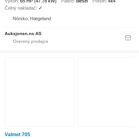
Výkon
65 HP (47.78 kW)
Palivo
diesel
Pohon
4x4
Čelný nakladač
✓
Nórsko, Hægeland
Auksjonen.no AS
Valmet 705