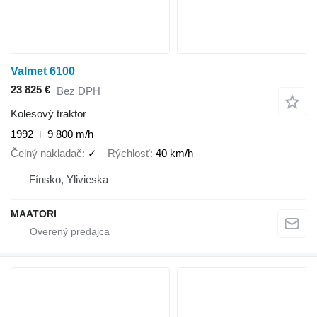
Valmet 6100
23 825 €
Bez DPH
Kolesový traktor
1992
9 800 m/h
Čelný nakladač
✓
Rýchlosť
40 km/h
Fínsko, Ylivieska
MAATORI