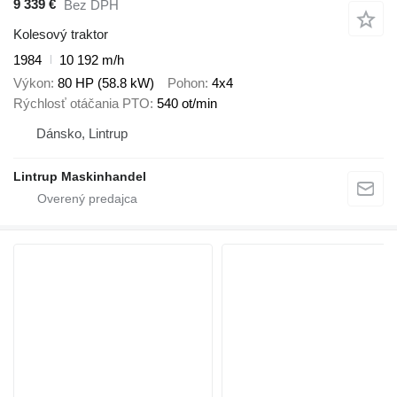
9 339 €
Bez DPH
Kolesový traktor
1984
10 192 m/h
Výkon
80 HP (58.8 kW)
Pohon
4x4
Rýchlosť otáčania PTO
540 ot/min
Dánsko, Lintrup
Lintrup Maskinhandel