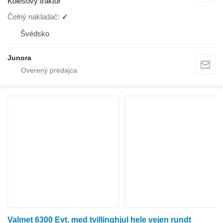
Kolesový traktor
Čelný nakladač
✓
Švédsko
Junora
Valmet 6300 Evt. med tvillinghjul hele vejen rundt