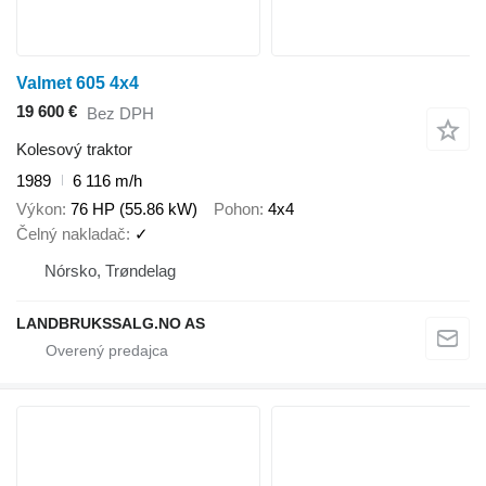
Valmet 605 4x4
19 600 €
Bez DPH
Kolesový traktor
1989
6 116 m/h
Výkon
76 HP (55.86 kW)
Pohon
4x4
Čelný nakladač
✓
Nórsko, Trøndelag
LANDBRUKSSALG.NO AS