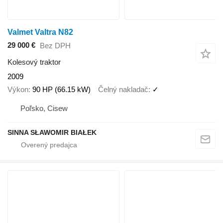
Valmet Valtra N82
29 000 €
Bez DPH
Kolesový traktor
2009
Výkon
90 HP (66.15 kW)
Čelný nakladač
✓
Poľsko, Cisew
SINNA SŁAWOMIR BIAŁEK