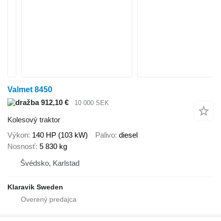
Valmet 8450
912,10 €
10 000 SEK
Kolesový traktor
Výkon
140 HP (103 kW)
Palivo
diesel
Nosnosť
5 830 kg
Švédsko, Karlstad
Klaravik Sweden