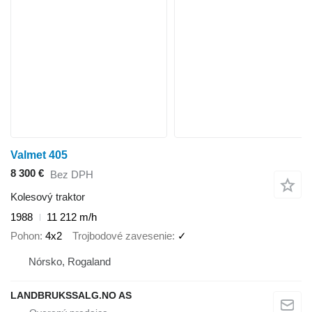
Valmet 405
8 300 €
Bez DPH
Kolesový traktor
1988
11 212 m/h
Pohon
4x2
Trojbodové zavesenie
✓
Nórsko, Rogaland
LANDBRUKSSALG.NO AS