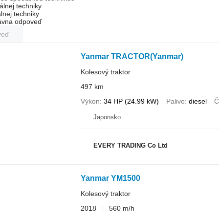
álnej techniky
lnej techniky
rávna odpoveď
veď
Yanmar TRACTOR(Yanmar)
Kolesový traktor
497 km
Výkon
34 HP (24.99 kW)
Palivo
diesel
Č
Japonsko
EVERY TRADING Co Ltd
Yanmar YM1500
Kolesový traktor
2018
560 m/h