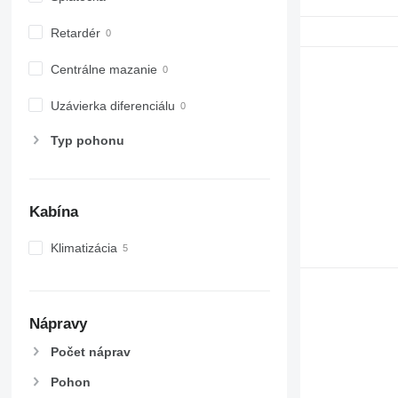
7430
Retardér
7600
7700
Centrálne mazanie
7710
7720
Uzávierka diferenciálu
7730
Typ pohonu
7800
7810
7820
7830
Kabína
7920
7930
Klimatizácia
8100
8200
8220
Nápravy
8230
Počet náprav
8260 R
8270 R
Pohon
8285 R