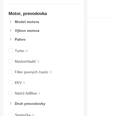
6620
8737
6630
8740
Motor, prevodovka
6800
6810
Model motora
6820
Výkon motora
6830
6900
Palivo
6910
Turbo
6920
6930
Medzichladič
7200
7215 R
Filter pevných častíc
7230 R
7250
EEV
7260 R
Nádrž AdBlue
7270 R
7280 R
Druh prevodovky
7290 R
7310 R
Spiatočka