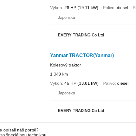
Výkon
26 HP (19.11 kW)
Palivo
diesel
P
Japonsko
EVERY TRADING Co Ltd
Yanmar TRACTOR(Yanmar)
Kolesový traktor
1 049 km
Výkon
46 HP (33.81 kW)
Palivo
diesel
Japonsko
EVERY TRADING Co Ltd
e opísali náš portál?
l so špeciálnou technikou