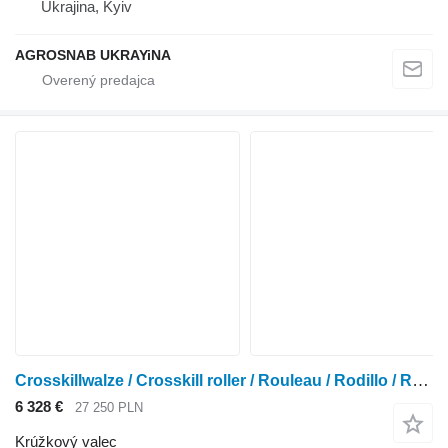
Ukrajina, Kyiv
AGROSNAB UKRAYiNA
Crosskillwalze / Crosskill roller / Rouleau / Rodillo / Rullo 3
6 328 €
27 250 PLN
Krúžkový valec