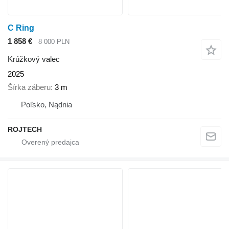
C Ring
1 858 €
8 000 PLN
Krúžkový valec
2025
Šírka záberu
3 m
Poľsko, Nądnia
ROJTECH