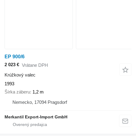
EP 900/6
2 023 €
Vrátane DPH
Krúžkový valec
1993
Šírka záberu
1,2 m
Nemecko, 17094 Pragsdorf
Merkantil Export-Import GmbH