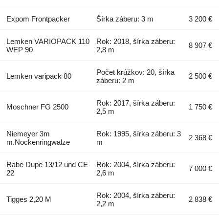
Expom Frontpacker
Šírka záberu: 3 m
3 200 €
Lemken VARIOPACK 110
Rok: 2018, šírka záberu:
8 907 €
WEP 90
2,8 m
Počet krúžkov: 20, šírka
Lemken varipack 80
2 500 €
záberu: 2 m
Rok: 2017, šírka záberu:
Moschner FG 2500
1 750 €
2,5 m
Niemeyer 3m
Rok: 1995, šírka záberu: 3
2 368 €
m.Nockenringwalze
m
Rabe Dupe 13/12 und CE
Rok: 2004, šírka záberu:
7 000 €
22
2,6 m
Rok: 2004, šírka záberu:
Tigges 2,20 M
2 838 €
2,2 m