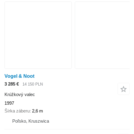
Vogel & Noot
3 285 €
14 150 PLN
Krúžkový valec
1997
Šírka záberu
2,6 m
Poľsko, Kruszwica