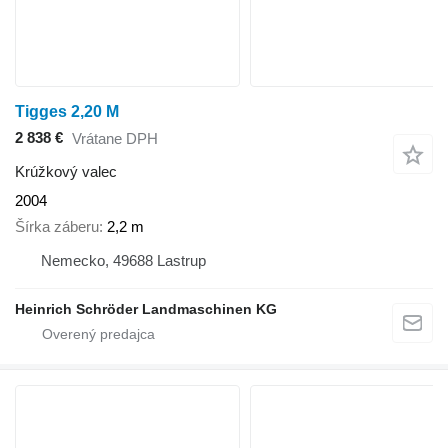
Tigges 2,20 M
2 838 €
Vrátane DPH
Krúžkový valec
2004
Šírka záberu
2,2 m
Nemecko, 49688 Lastrup
Heinrich Schröder Landmaschinen KG