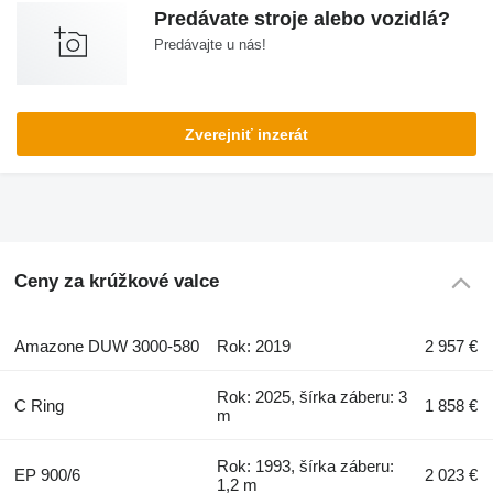
Predávate stroje alebo vozidlá?
Predávajte u nás!
Zverejniť inzerát
Ceny za krúžkové valce
Amazone DUW 3000-580
Rok: 2019
2 957 €
Rok: 2025, šírka záberu: 3
C Ring
1 858 €
m
Rok: 1993, šírka záberu:
EP 900/6
2 023 €
1,2 m