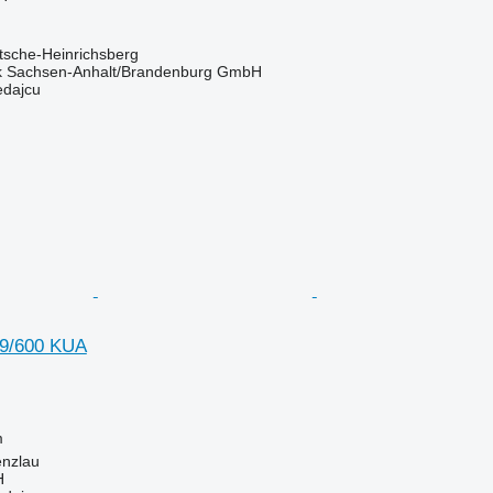
tsche-Heinrichsberg
k Sachsen-Anhalt/Brandenburg GmbH
edajcu
 9/600 KUA
m
nzlau
H