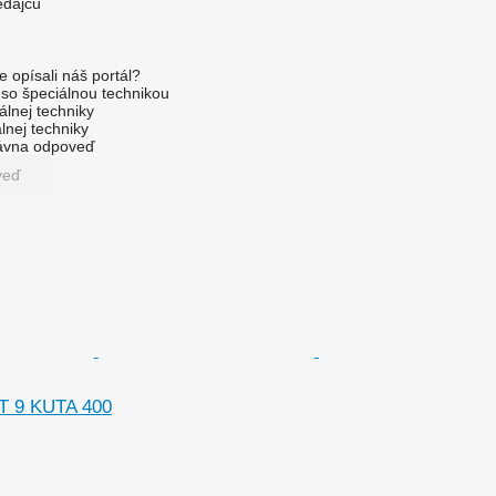
edajcu
e opísali náš portál?
l so špeciálnou technikou
álnej techniky
lnej techniky
rávna odpoveď
veď
 9 KUTA 400