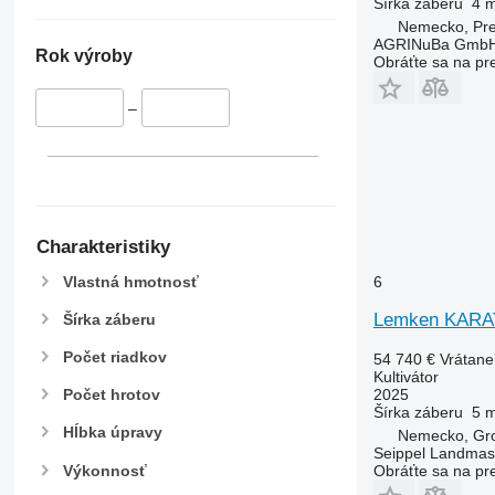
Šírka záberu
4 
Nemecko, Pre
AGRINuBa Gmb
Rok výroby
Obráťte sa na pr
–
Charakteristiky
Vlastná hmotnosť
6
Lemken KARAT
Šírka záberu
Počet riadkov
54 740 €
Vrátan
Kultivátor
2025
Počet hrotov
Šírka záberu
5 
Hĺbka úpravy
Nemecko, Gr
Seippel Landmas
Výkonnosť
Obráťte sa na pr