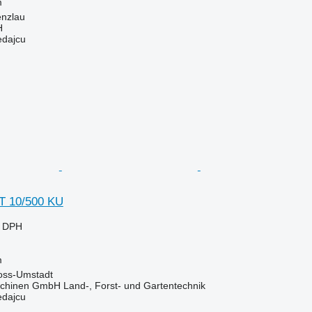
m
nzlau
H
edajcu
 10/500 KU
e DPH
m
oss-Umstadt
chinen GmbH Land-, Forst- und Gartentechnik
edajcu