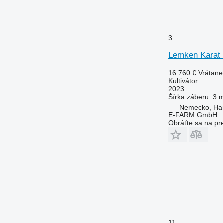
3
Lemken Karat 
16 760 €
Vrátan
Kultivátor
2023
Šírka záberu
3 
Nemecko, Ha
E-FARM GmbH
Obráťte sa na pr
11