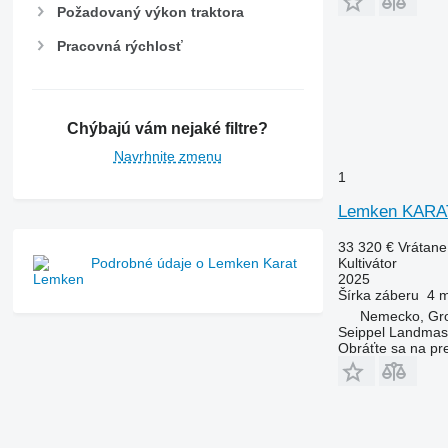
Požadovaný výkon traktora
Pracovná rýchlosť
Chýbajú vám nejaké filtre?
Navrhnite zmenu
1
Lemken KARAT
33 320 €
Vrátan
Kultivátor
Podrobné údaje o Lemken Karat
2025
Šírka záberu
4 
Nemecko, Gr
Seippel Landmas
Obráťte sa na pr