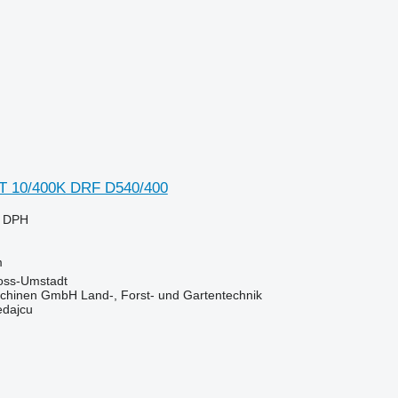
 10/400K DRF D540/400
e DPH
m
oss-Umstadt
chinen GmbH Land-, Forst- und Gartentechnik
edajcu