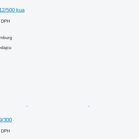
12/500 kua
e DPH
mburg
edajcu
9/300
e DPH