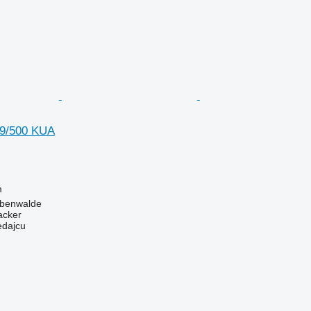
 9/500 KUA
m
ebenwalde
acker
edajcu