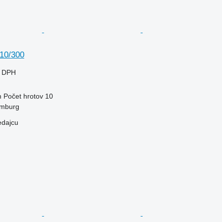
10/300
e DPH
m
Počet hrotov
10
mburg
edajcu