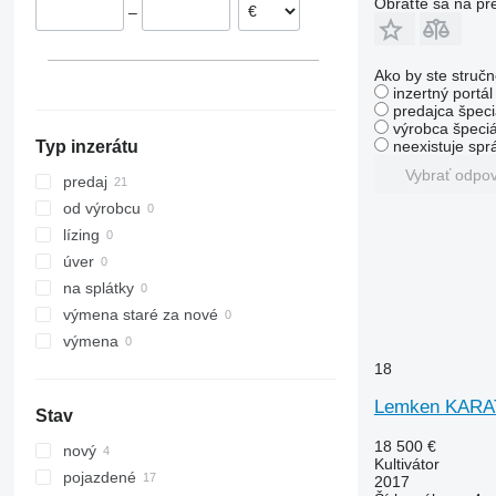
Obráťte sa na pr
–
Ako by ste stručn
inzertný portá
predajca špeci
výrobca špeciá
neexistuje sp
Typ inzerátu
Vybrať odpo
predaj
od výrobcu
lízing
úver
na splátky
výmena staré za nové
výmena
18
Lemken KARAT
Stav
18 500 €
nový
Kultivátor
pojazdené
2017