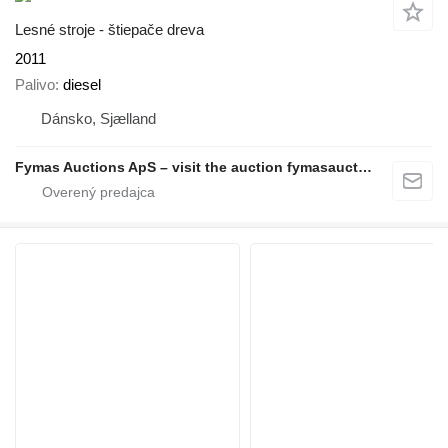
Lesné stroje - štiepače dreva
2011
Palivo
diesel
Dánsko, Sjælland
Fymas Auctions ApS – visit the auction fymasauctions.dk