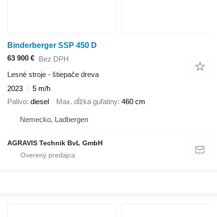
Binderberger SSP 450 D
63 900 €
Bez DPH
Lesné stroje - štiepače dreva
2023
5 m/h
Palivo
diesel
Max. dĺžka guľatiny
460 cm
Nemecko, Ladbergen
AGRAVIS Technik BvL GmbH