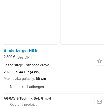
Binderberger H8 E
2 300 €
Bez DPH
Lesné stroje - štiepače dreva
2026
5.44 HP (4 kW)
Max. dĺžka guľatiny
55 cm
Nemecko, Ladbergen
AGRAVIS Technik BvL GmbH