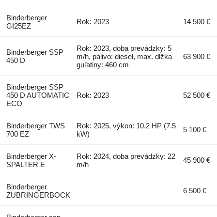
Binderberger
Rok: 2023
14 500 €
GI25EZ
Rok: 2023, doba prevádzky: 5
Binderberger SSP
m/h, palivo: diesel, max. dĺžka
63 900 €
450 D
guľatiny: 460 cm
Binderberger SSP
450 D AUTOMATIC
Rok: 2023
52 500 €
ECO
Binderberger TWS
Rok: 2025, výkon: 10.2 HP (7.5
5 100 €
700 EZ
kW)
Binderberger X-
Rok: 2024, doba prevádzky: 22
45 900 €
SPALTER E
m/h
Binderberger
6 500 €
ZUBRINGERBOCK