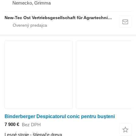
Nemecko, Grimma
New-Tec Ost Vertriebsgesellschaft für Agrartechnik mbH
Binderberger Despicatorul conic pentru buşteni
7 900 €
Bez DPH
Lesné stroje - štiepače dreva