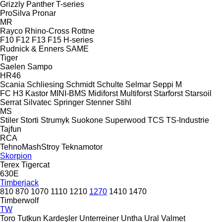
Grizzly
Panther
T-series
ProSilva
Pronar
MR
Rayco
Rhino-Cross
Rottne
F10
F12
F13
F15
H-series
Rudnick & Enners
SAME
Tiger
Saelen
Sampo
HR46
Scania
Schliesing
Schmidt
Schulte
Selmar
Seppi M
FC
H3
Kastor
MINI-BMS
Midiforst
Multiforst
Starforst
Starsoil
Serrat
Silvatec
Springer
Stenner
Stihl
MS
Stiler
Storti
Strumyk
Suokone
Superwood
TCS
TS-Industrie
Tajfun
RCA
TehnoMashStroy
Teknamotor
Skorpion
Terex
Tigercat
630E
Timberjack
810
870
1070
1110
1210
1270
1410
1470
Timberwolf
TW
Toro
Tutkun Kardeşler
Unterreiner
Untha
Ural
Valmet