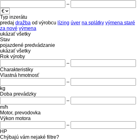
–
Typ inzerátu
predaj
dražba
od výrobcu
lízing
úver
na splátky
výmena staré
za nové
výmena
ukázať všetky
Stav
pojazdené
predvádzanie
ukázať všetky
Rok výroby
–
Charakteristiky
Vlastná hmotnosť
–
kg
Doba prevádzky
–
m/h
Motor, prevodovka
Výkon motora
–
HP
Chýbajú vám nejaké filtre?