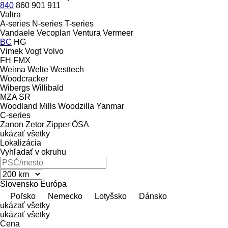
840
860
901
911
Valtra
A-series
N-series
T-series
Vandaele
Vecoplan
Ventura
Vermeer
BC
HG
Vimek
Vogt
Volvo
FH
FMX
Weima
Welte
Westtech
Woodcracker
Wibergs
Willibald
MZA
SR
Woodland Mills
Woodzilla
Yanmar
C-series
Zanon
Zetor
Zipper
ÖSA
ukázať všetky
Lokalizácia
Vyhľadať v okruhu
Slovensko
Európa
Poľsko
Nemecko
Lotyšsko
Dánsko
ukázať všetky
ukázať všetky
Cena