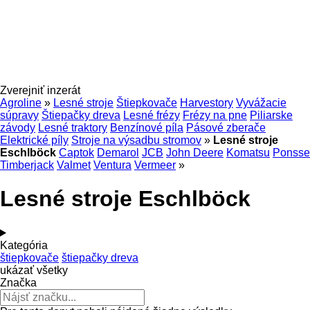
Zverejniť inzerát
Agroline
»
Lesné stroje
Štiepkovače
Harvestory
Vyvážacie
súpravy
Štiepačky dreva
Lesné frézy
Frézy na pne
Piliarske
závody
Lesné traktory
Benzínové píla
Pásové zberače
Elektrické píly
Stroje na výsadbu stromov
»
Lesné stroje
Eschlböck
Captok
Demarol
JCB
John Deere
Komatsu
Ponsse
Timberjack
Valmet
Ventura
Vermeer
»
Lesné stroje Eschlböck
Kategória
štiepkovače
štiepačky dreva
ukázať všetky
Značka