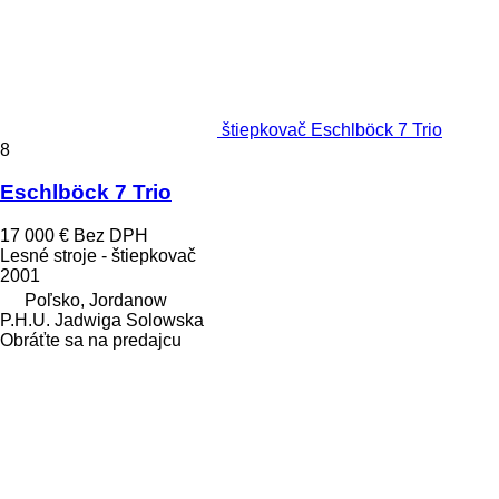
štiepkovač Eschlböck 7 Trio
8
Eschlböck 7 Trio
17 000 €
Bez DPH
Lesné stroje - štiepkovač
2001
Poľsko, Jordanow
P.H.U. Jadwiga Solowska
Obráťte sa na predajcu