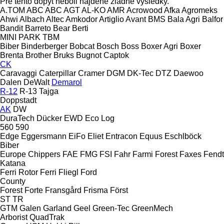
Pre tento dopyt neboli nájdené žiadne výsledky.
A.TOM
ABC
ABC
AGT
AL-KO
AMR
Acrowood
Afka
Agromeks
Ahwi
Albach
Altec
Amkodor
Artiglio
Avant
BMS
Bala Agri
Balfor
Bandit
Barreto
Bear
Berti
MINI
PARK
TBM
Biber
Binderberger
Bobcat
Bosch
Boss
Boxer Agri
Boxer
Brenta
Brother
Bruks
Bugnot
Captok
CK
Caravaggi
Caterpillar
Cramer
DGM
DK-Tec
DTZ
Daewoo
Dalen
DeWalt
Demarol
R-12
R-13
Tajga
Doppstadt
AK
DW
DuraTech
Dücker
EWD
Eco Log
560
590
Edge
Eggersmann
EiFo
Eliet
Entracon
Equus
Eschlböck
Biber
Europe Chippers
FAE
FMG
FSI
Fahr
Farmi Forest
Faxes
Fendt
Katana
Ferri Rotor
Ferri
Fliegl
Ford
County
Forest
Forte
Fransgård
Frisma
Först
ST
TR
GTM
Galen
Garland
Geel
Green-Tec
GreenMech
Arborist
QuadTrak