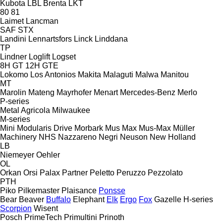
Kubota
LBL Brenta
LKT
80
81
Laimet
Lancman
SAF
STX
Landini
Lennartsfors
Linck
Linddana
TP
Lindner
Loglift
Logset
8H GT
12H GTE
Lokomo
Los Antonios
Makita
Malaguti
Malwa
Manitou
MT
Marolin
Mateng
Mayrhofer
Menart
Mercedes-Benz
Merlo
P-series
Metal Agricola
Milwaukee
M-series
Mini
Modularis Drive
Morbark
Mus Max
Mus-Max
Müller
Machinery
NHS
Nazzareno
Negri
Neuson
New Holland
LB
Niemeyer
Oehler
OL
Orkan
Orsi
Palax
Partner
Peletto
Peruzzo
Pezzolato
PTH
Piko
Pilkemaster
Plaisance
Ponsse
Bear
Beaver
Buffalo
Elephant
Elk
Ergo
Fox
Gazelle
H-series
Scorpion
Wisent
Posch
PrimeTech
Primultini
Prinoth