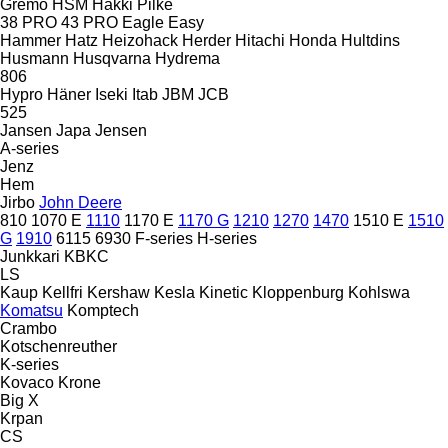
Gremo
HSM
Hakki Pilke
38 PRO
43 PRO
Eagle
Easy
Hammer
Hatz
Heizohack
Herder
Hitachi
Honda
Hultdins
Husmann
Husqvarna
Hydrema
806
Hypro
Häner
Iseki
Itab
JBM
JCB
525
Jansen
Japa
Jensen
A-series
Jenz
Hem
Jirbo
John Deere
810
1070 E
1110
1170 E
1170 G
1210
1270
1470
1510 E
1510
G
1910
6115
6930
F-series
H-series
Junkkari
KBKC
LS
Kaup
Kellfri
Kershaw
Kesla
Kinetic
Kloppenburg
Kohlswa
Komatsu
Komptech
Crambo
Kotschenreuther
K-series
Kovaco
Krone
Big X
Krpan
CS