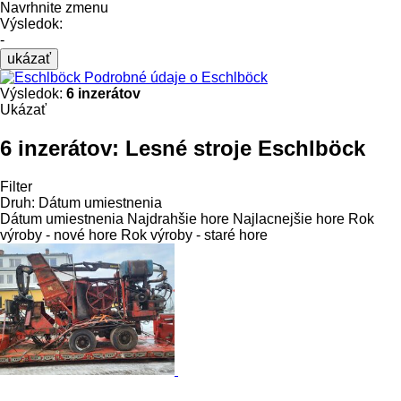
Navrhnite zmenu
Výsledok:
-
ukázať
Podrobné údaje o Eschlböck
Výsledok:
6 inzerátov
Ukázať
6 inzerátov:
Lesné stroje Eschlböck
Filter
Druh
:
Dátum umiestnenia
Dátum umiestnenia
Najdrahšie hore
Najlacnejšie hore
Rok
výroby - nové hore
Rok výroby - staré hore