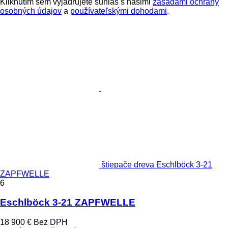
Kliknutím sem vyjadrujete súhlas s našimi
zásadami ochrany
osobných údajov
a
používateľskými dohodami
.
štiepače dreva Eschlböck 3-21
ZAPFWELLE
6
Eschlböck 3-21 ZAPFWELLE
18 900 €
Bez DPH