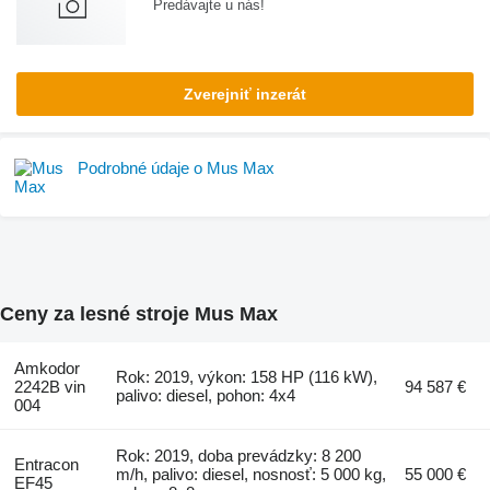
Predávajte u nás!
Zverejniť inzerát
Podrobné údaje o Mus Max
Ceny za lesné stroje Mus Max
Amkodor
Rok: 2019, výkon: 158 HP (116 kW),
2242B vin
94 587 €
palivo: diesel, pohon: 4x4
004
Rok: 2019, doba prevádzky: 8 200
Entracon
m/h, palivo: diesel, nosnosť: 5 000 kg,
55 000 €
EF45