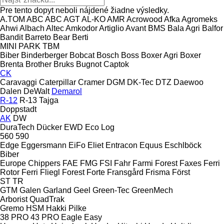
Pre tento dopyt neboli nájdené žiadne výsledky.
A.TOM
ABC
ABC
AGT
AL-KO
AMR
Acrowood
Afka
Agromeks
Ahwi
Albach
Altec
Amkodor
Artiglio
Avant
BMS
Bala Agri
Balfor
Bandit
Barreto
Bear
Berti
MINI
PARK
TBM
Biber
Binderberger
Bobcat
Bosch
Boss
Boxer Agri
Boxer
Brenta
Brother
Bruks
Bugnot
Captok
CK
Caravaggi
Caterpillar
Cramer
DGM
DK-Tec
DTZ
Daewoo
Dalen
DeWalt
Demarol
R-12
R-13
Tajga
Doppstadt
AK
DW
DuraTech
Dücker
EWD
Eco Log
560
590
Edge
Eggersmann
EiFo
Eliet
Entracon
Equus
Eschlböck
Biber
Europe Chippers
FAE
FMG
FSI
Fahr
Farmi Forest
Faxes
Ferri
Rotor
Ferri
Fliegl
Forest
Forte
Fransgård
Frisma
Först
ST
TR
GTM
Galen
Garland
Geel
Green-Tec
GreenMech
Arborist
QuadTrak
Gremo
HSM
Hakki Pilke
38 PRO
43 PRO
Eagle
Easy