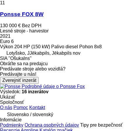
11
Ponsse FOX 8W
130 000 €
Bez DPH
Lesné stroje - harvestor
2021
Euro 6
Výkon
204 HP (150 kW)
Palivo
diesel
Pohon
8x8
Lotyšsko, JJēkabpils, Jēkabpils nov
SIA "Ošukalns"
Obráťte sa na predajcu
Predávate stroje alebo vozidlá?
Predávajte u nás!
Zverejniť inzerát
Podrobné údaje o Ponsse Fox
Výsledok:
16 inzerátov
Ukázať
Spoločnosť
O nás
Pomoc
Kontakt
Slovensko / slovenský
Informácie
Podmienky
Ochrana osobných údajov
Tipy pre bezpečnosť
Recenzie Agroline
Katalóg značiek