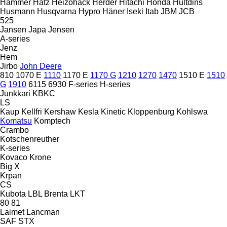
Hammer
Hatz
Heizohack
Herder
Hitachi
Honda
Hultdins
Husmann
Husqvarna
Hypro
Häner
Iseki
Itab
JBM
JCB
525
Jansen
Japa
Jensen
A-series
Jenz
Hem
Jirbo
John Deere
810
1070 E
1110
1170 E
1170 G
1210
1270
1470
1510 E
1510
G
1910
6115
6930
F-series
H-series
Junkkari
KBKC
LS
Kaup
Kellfri
Kershaw
Kesla
Kinetic
Kloppenburg
Kohlswa
Komatsu
Komptech
Crambo
Kotschenreuther
K-series
Kovaco
Krone
Big X
Krpan
CS
Kubota
LBL Brenta
LKT
80
81
Laimet
Lancman
SAF
STX