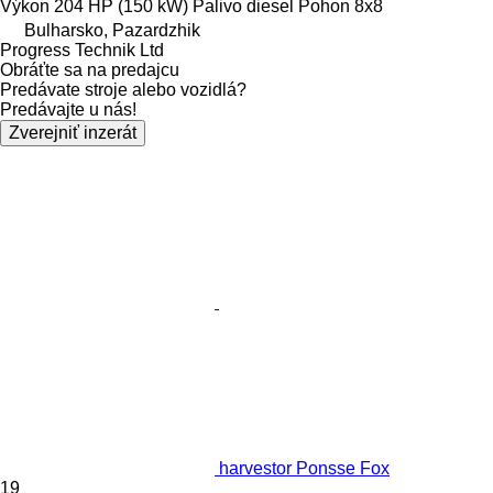
Výkon
204 HP (150 kW)
Palivo
diesel
Pohon
8x8
Bulharsko, Pazardzhik
Progress Technik Ltd
Obráťte sa na predajcu
Predávate stroje alebo vozidlá?
Predávajte u nás!
Zverejniť inzerát
harvestor Ponsse Fox
19