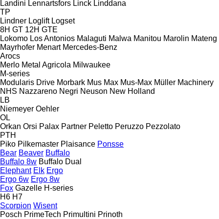
Landini
Lennartsfors
Linck
Linddana
TP
Lindner
Loglift
Logset
8H GT
12H GTE
Lokomo
Los Antonios
Malaguti
Malwa
Manitou
Marolin
Mateng
Mayrhofer
Menart
Mercedes-Benz
Arocs
Merlo
Metal Agricola
Milwaukee
M-series
Modularis Drive
Morbark
Mus Max
Mus-Max
Müller Machinery
NHS
Nazzareno
Negri
Neuson
New Holland
LB
Niemeyer
Oehler
OL
Orkan
Orsi
Palax
Partner
Peletto
Peruzzo
Pezzolato
PTH
Piko
Pilkemaster
Plaisance
Ponsse
Bear
Beaver
Buffalo
Buffalo 8w
Buffalo Dual
Elephant
Elk
Ergo
Ergo 6w
Ergo 8w
Fox
Gazelle
H-series
H6
H7
Scorpion
Wisent
Posch
PrimeTech
Primultini
Prinoth