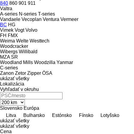
840
860
901
911
Valtra
A-series
N-series
T-series
Vandaele
Vecoplan
Ventura
Vermeer
BC
HG
Vimek
Vogt
Volvo
FH
FMX
Weima
Welte
Westtech
Woodcracker
Wibergs
Willibald
MZA
SR
Woodland Mills
Woodzilla
Yanmar
C-series
Zanon
Zetor
Zipper
ÖSA
ukázať všetky
Lokalizácia
Vyhľadať v okruhu
Slovensko
Európa
Litva
Bulharsko
Estónsko
Fínsko
Lotyšsko
ukázať všetky
ukázať všetky
Cena