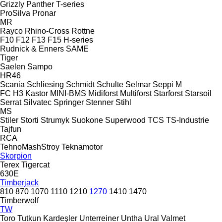
Grizzly
Panther
T-series
ProSilva
Pronar
MR
Rayco
Rhino-Cross
Rottne
F10
F12
F13
F15
H-series
Rudnick & Enners
SAME
Tiger
Saelen
Sampo
HR46
Scania
Schliesing
Schmidt
Schulte
Selmar
Seppi M
FC
H3
Kastor
MINI-BMS
Midiforst
Multiforst
Starforst
Starsoil
Serrat
Silvatec
Springer
Stenner
Stihl
MS
Stiler
Storti
Strumyk
Suokone
Superwood
TCS
TS-Industrie
Tajfun
RCA
TehnoMashStroy
Teknamotor
Skorpion
Terex
Tigercat
630E
Timberjack
810
870
1070
1110
1210
1270
1410
1470
Timberwolf
TW
Toro
Tutkun Kardeşler
Unterreiner
Untha
Ural
Valmet