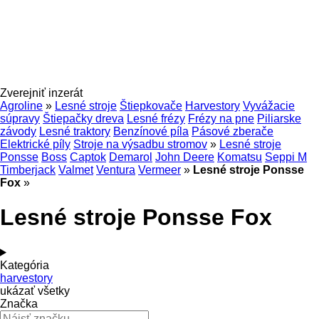
Zverejniť inzerát
Agroline
»
Lesné stroje
Štiepkovače
Harvestory
Vyvážacie
súpravy
Štiepačky dreva
Lesné frézy
Frézy na pne
Piliarske
závody
Lesné traktory
Benzínové píla
Pásové zberače
Elektrické píly
Stroje na výsadbu stromov
»
Lesné stroje
Ponsse
Boss
Captok
Demarol
John Deere
Komatsu
Seppi M
Timberjack
Valmet
Ventura
Vermeer
»
Lesné stroje Ponsse
Fox
»
Lesné stroje Ponsse Fox
Kategória
harvestory
ukázať všetky
Značka