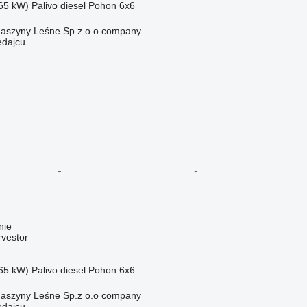
65 kW)
Palivo
diesel
Pohon
6x6
aszyny Leśne Sp.z o.o company
edajcu
nie
rvestor
65 kW)
Palivo
diesel
Pohon
6x6
aszyny Leśne Sp.z o.o company
edajcu