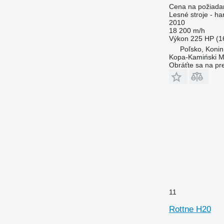
Cena na požiada
Lesné stroje - ha
2010
18 200 m/h
Výkon
225 HP (1
Poľsko, Konin
Kopa-Kamiński M
Obráťte sa na pr
11
Rottne H20