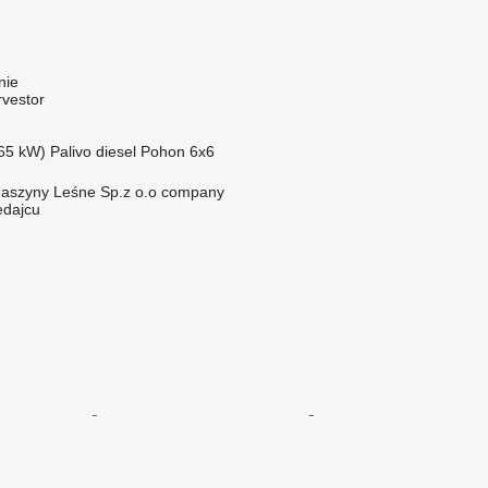
nie
rvestor
65 kW)
Palivo
diesel
Pohon
6x6
aszyny Leśne Sp.z o.o company
edajcu