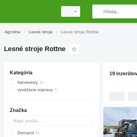
Agroline
Lesné stroje
Lesné stroje Rottne
Lesné stroje Rottne
Kategória
19 inzeráto
harvestory
vyvážacie súpravy
Značka
Demarol
MINI
CK