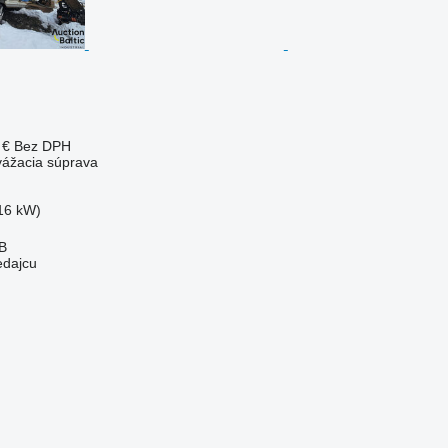
 €
Bez DPH
yvážacia súprava
16 kW)
AB
edajcu