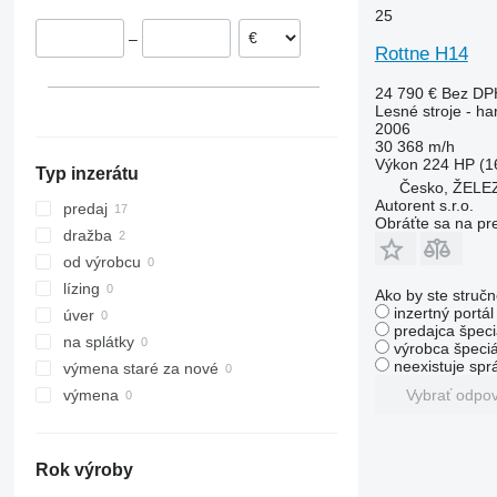
25
Česko
–
Nórsko
Rottne H14
Litva
24 790 €
Bez DP
Lesné stroje - ha
2006
30 368 m/h
Výkon
224 HP (1
Typ inzerátu
Česko, ŽEL
Autorent s.r.o.
predaj
Obráťte sa na pr
dražba
od výrobcu
lízing
Ako by ste stručn
inzertný portá
úver
predajca špeci
na splátky
výrobca špeciá
neexistuje sp
výmena staré za nové
Vybrať odpo
výmena
Rok výroby