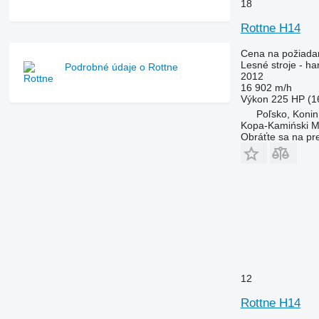
18
Rottne H14
Cena na požiada
Lesné stroje - ha
Podrobné údaje o Rottne
2012
16 902 m/h
Výkon
225 HP (1
Poľsko, Konin
Kopa-Kamiński M
Obráťte sa na pr
12
Rottne H14