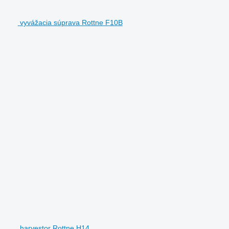
vyvážacia súprava Rottne F10B
harvestor Rottne H14