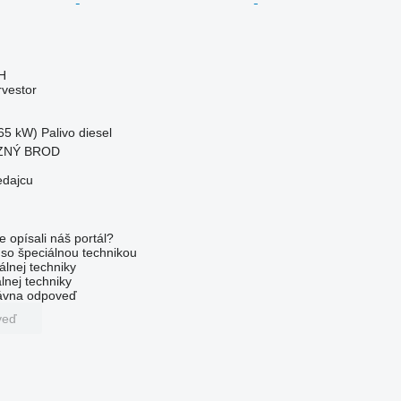
H
rvestor
65 kW)
Palivo
diesel
EZNÝ BROD
edajcu
e opísali náš portál?
l so špeciálnou technikou
álnej techniky
lnej techniky
rávna odpoveď
veď