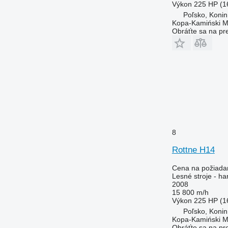
Výkon
225 HP (1
Poľsko, Konin
Kopa-Kamiński M
Obráťte sa na pr
8
Rottne H14
Cena na požiada
Lesné stroje - ha
2008
15 800 m/h
Výkon
225 HP (1
Poľsko, Konin
Kopa-Kamiński M
Obráťte sa na pr