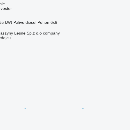
nie
rvestor
65 kW)
Palivo
diesel
Pohon
6x6
aszyny Leśne Sp.z o.o company
edajcu