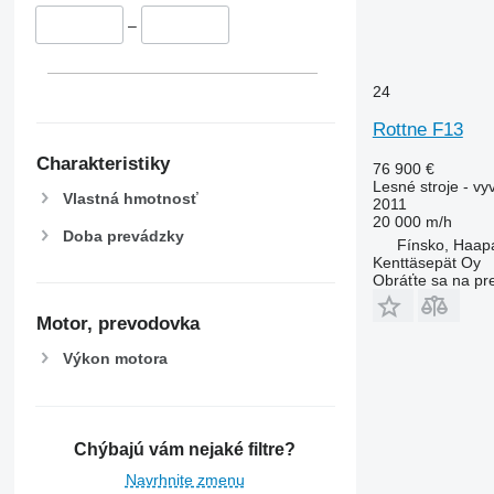
–
24
Rottne F13
Charakteristiky
76 900 €
Lesné stroje - v
Vlastná hmotnosť
2011
20 000 m/h
Doba prevádzky
Fínsko, Haap
Kenttäsepät Oy
Obráťte sa na pr
Motor, prevodovka
Výkon motora
Chýbajú vám nejaké filtre?
Navrhnite zmenu