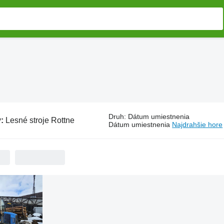
Druh
:
Dátum umiestnenia
v:
Lesné stroje Rottne
Dátum umiestnenia
Najdrahšie hore