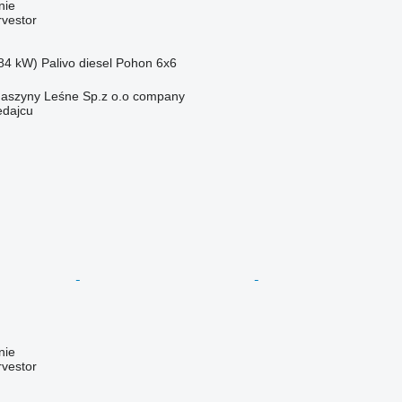
nie
rvestor
84 kW)
Palivo
diesel
Pohon
6x6
aszyny Leśne Sp.z o.o company
edajcu
nie
rvestor