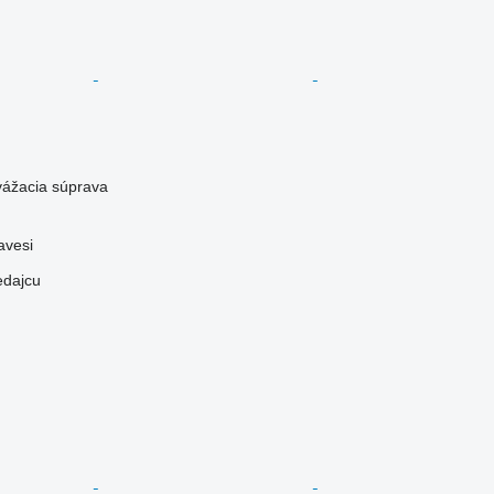
yvážacia súprava
avesi
edajcu