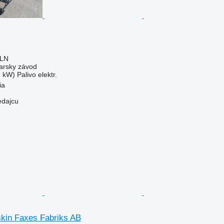
PLN
liarsky závod
3 kW)
Palivo
elektr.
ia
edajcu
kin Faxes Fabriks AB