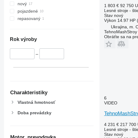
nový
1 803 €
92 750 
Lesné stroje - št
pojazdené
Stav
nový
repasovaný
Výkon
14.97 HP 
Ukrajina, m. 
TehnoMashStroy
Obráťte sa na pr
Rok výroby
–
Charakteristiky
6
Vlastná hmotnosť
VIDEO
Doba prevádzky
TehnoMashSt
4 231 €
217 700
Lesné stroje - št
Stav
nový
Motor, prevodovka