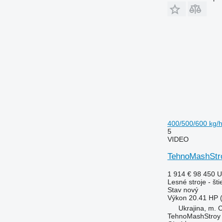
400/500/600 kg/
5
VIDEO
TehnoMashStr
1 914 €
98 450 
Lesné stroje - št
Stav
nový
Výkon
20.41 HP 
Ukrajina, m. 
TehnoMashStroy