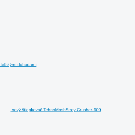
ateľskými dohodami
.
nový štiepkovač TehnoMashStroy Crusher-600