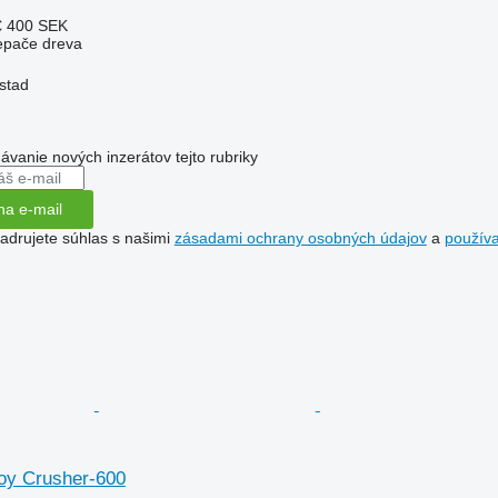
€
400 SEK
iepače dreva
stad
dávanie nových inzerátov tejto rubriky
na e-mail
jadrujete súhlas s našimi
zásadami ochrany osobných údajov
a
použív
oy Crusher-600