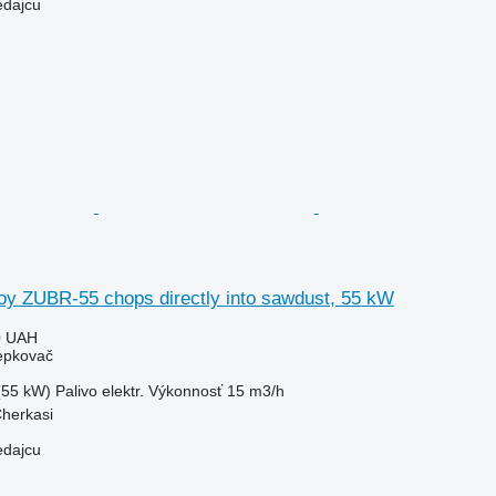
edajcu
y ZUBR-55 chops directly into sawdust, 55 kW
0 UAH
iepkovač
(55 kW)
Palivo
elektr.
Výkonnosť
15 m3/h
Cherkasi
edajcu