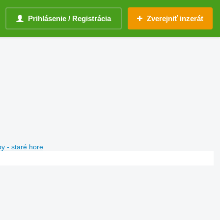
Prihlásenie / Registrácia
Zverejniť inzerát
y - staré hore