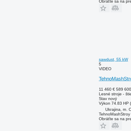
Obráťte sa na pr
sawdust, 55 kW
5
VIDEO
TehnoMashStro
11 460 €
589 60
Lesné stroje - št
Stav
nový
Výkon
74.83 HP 
Ukrajina, m. 
TehnoMashStroy
Obráťte sa na pr