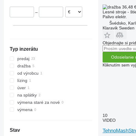
Nemecko
36,48 
Lesné stroje - št
–
Švédsko
Palivo
elektr.
Slovinsko
Švédsko, Karl
Klaravik Sweden
Rumunsko
ukázať všetky
Objednajte si pri
Typ inzerátu
Odosielanie 
predaj
Kliknutím sem vy
dražba
od výrobcu
lízing
úver
na splátky
výmena staré za nové
výmena
10
VIDEO
Stav
TehnoMashStr