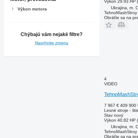
Výkon
29.93 HP 
Ukrajina, m. 
Výkon motora
TehnoMashStroy
Obráťte sa na pr
Chýbajú vám nejaké filtre?
Navrhnite zmenu
4
VIDEO
TehnoMashStr
7 967 €
409 900
Lesné stroje - št
Stav
nový
Výkon
40.82 HP 
Ukrajina, m. 
TehnoMashStroy
Obráťte sa na pr