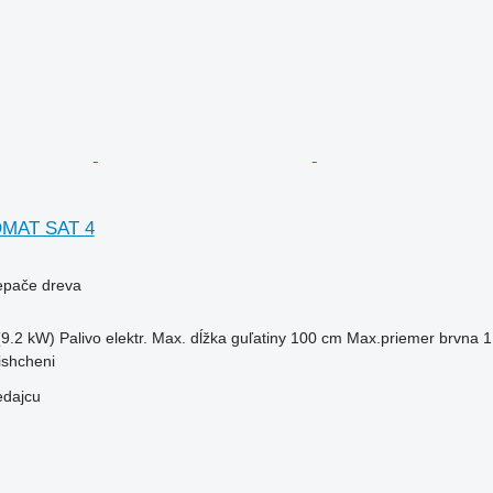
MAT SAT 4
iepače dreva
(9.2 kW)
Palivo
elektr.
Max. dĺžka guľatiny
100 cm
Max.priemer brvna
1
ishcheni
edajcu