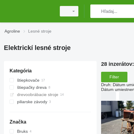
Agroline
Lesné stroje
Elektrickí lesné stroje
28 inzerátov
Kategória
Filter
štiepkovače
Druh
:
Dátum umi
štiepačky dreva
Dátum umiestnen
drevoobrábacie stroje
piliarske závody
Značka
Bruks