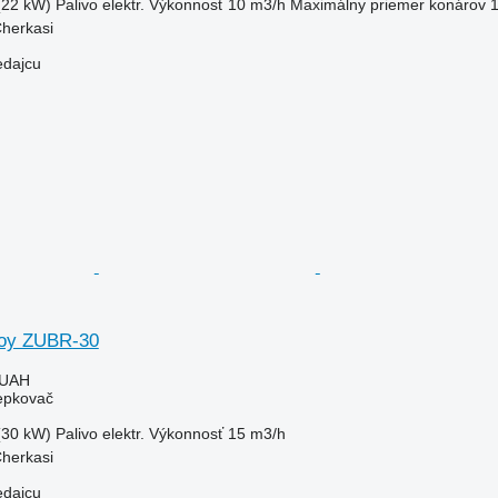
(22 kW)
Palivo
elektr.
Výkonnosť
10 m3/h
Maximálny priemer konárov
Cherkasi
edajcu
oy ZUBR-30
 UAH
iepkovač
(30 kW)
Palivo
elektr.
Výkonnosť
15 m3/h
Cherkasi
edajcu