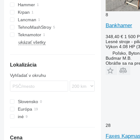
Hammer
Krpan
8
Lancman
Bankhamer
TehnoMashStroy
SAF
Teknamotor
348,40 €
1 500 
Lesné stroje - pi
ukázať všetky
Skorpion
Výkon
4.08 HP (
Poľsko, Byton
Budmar M.B.
Obráťte sa na pr
Lokalizácia
Vyhľadať v okruhu
Slovensko
Európa
iné
Poľsko
Rakúsko
Ukrajina
28
Litva
Faxes Kapmas
Cena
Dánsko