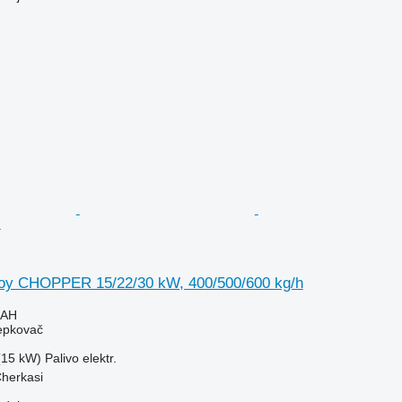
h
oy CHOPPER 15/22/30 kW, 400/500/600 kg/h
UAH
iepkovač
(15 kW)
Palivo
elektr.
Cherkasi