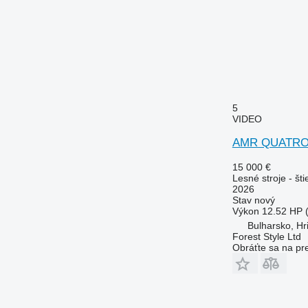
5
VIDEO
AMR QUATRO
15 000 €
Lesné stroje - št
2026
Stav
nový
Výkon
12.52 HP 
Bulharsko, Hr
Forest Style Ltd
Obráťte sa na pr