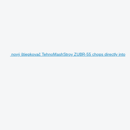
nový štiepkovač TehnoMashStroy ZUBR-55 chops directly into