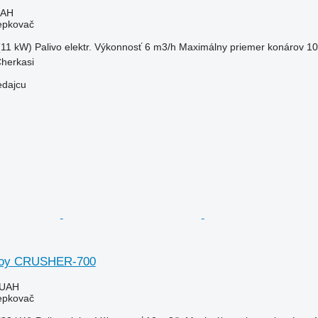
UAH
iepkovač
(11 kW)
Palivo
elektr.
Výkonnosť
6 m3/h
Maximálny priemer konárov
1
Cherkasi
edajcu
roy CRUSHER-700
 UAH
iepkovač