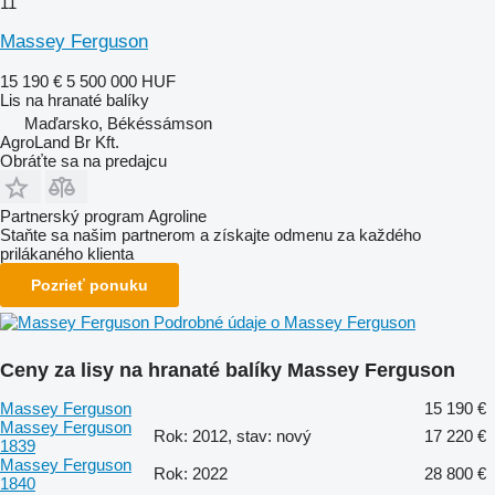
11
Massey Ferguson
15 190 €
5 500 000 HUF
Lis na hranaté balíky
Maďarsko, Békéssámson
AgroLand Br Kft.
Obráťte sa na predajcu
Partnerský program Agroline
Staňte sa našim partnerom a získajte odmenu za každého
prilákaného klienta
Pozrieť ponuku
Podrobné údaje o Massey Ferguson
Ceny za lisy na hranaté balíky Massey Ferguson
Massey Ferguson
15 190 €
Massey Ferguson
Rok: 2012, stav: nový
17 220 €
1839
Massey Ferguson
Rok: 2022
28 800 €
1840