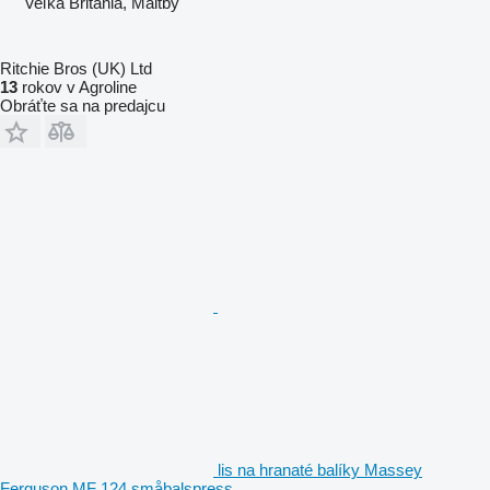
Veľká Británia, Maltby
Ritchie Bros (UK) Ltd
13
rokov v Agroline
Obráťte sa na predajcu
lis na hranaté balíky Massey
Ferguson MF 124 småbalspress