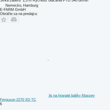
Šírka záberu
1,9 m
Rýchlosť otáčania PTO
540 ot/min
Nemecko, Hamburg
E-FARM GmbH
Obráťte sa na predajcu
lis na hranaté balíky Massey
Ferguson 2270 XD TC
6