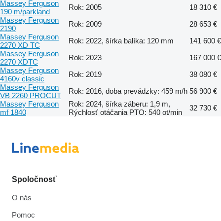
Massey Ferguson
Rok: 2005
18 310 €
190 m/parkland
Massey Ferguson
Rok: 2009
28 653 €
2190
Massey Ferguson
Rok: 2022, šírka balíka: 120 mm
141 600 €
2270 XD TC
Massey Ferguson
Rok: 2023
167 000 €
2270 XDTC
Massey Ferguson
Rok: 2019
38 080 €
4160v classic
Massey Ferguson
Rok: 2016, doba prevádzky: 459 m/h
56 900 €
VB 2260 PROCUT
Massey Ferguson
Rok: 2024, šírka záberu: 1,9 m,
32 730 €
mf 1840
Rýchlosť otáčania PTO: 540 ot/min
Spoločnosť
O nás
Pomoc