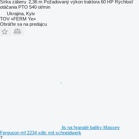
Šírka záberu
2,36 m
Požadovaný výkon traktora
60 HP
Rýchlosť
otáčania PTO
540 ot/min
Ukrajina, Kyiv
TOV «FERM Ye»
Obráťte sa na predajcu
lis na hranaté balíky Massey
Ferguson mf 2234 xdtc mit schneidwerk
7