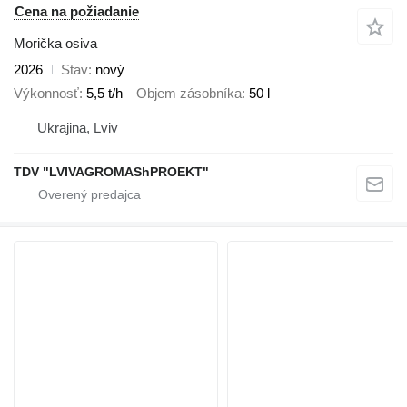
Cena na požiadanie
Morička osiva
2026
Stav
nový
Výkonnosť
5,5 t/h
Objem zásobníka
50 l
Ukrajina, Lviv
TDV "LVIVAGROMAShPROEKT"