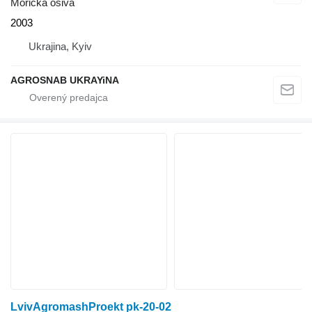
Morička osiva
2003
Ukrajina, Kyiv
AGROSNAB UKRAYiNA
LvivAgromashProekt pk-20-02