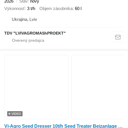
2026
Stav
nový
Výkonnosť
3 t/h
Objem zásobníka
60 l
Ukrajina, Lviv
TDV "LVIVAGROMAShPROEKT"
VIDEO
Vi-Agro Seed Dresser 10t/h Seed Treater Beizanlage Mořička osiva