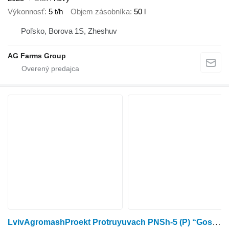
Výkonnosť
5 t/h
Objem zásobníka
50 l
Poľsko, Borova 1S, Zheshuv
AG Farms Group
LvivAgromashProekt Protruyuvach PNSh-5 (P) “Gospodar”