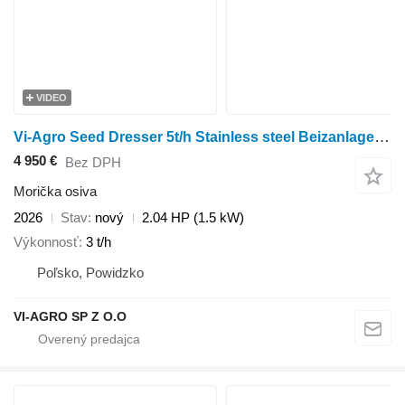
VIDEO
Vi-Agro Seed Dresser 5t/h Stainless steel Beizanlage Mořička osiv
4 950 €
Bez DPH
Morička osiva
2026
Stav
nový
2.04 HP (1.5 kW)
Výkonnosť
3 t/h
Poľsko, Powidzko
VI-AGRO SP Z O.O