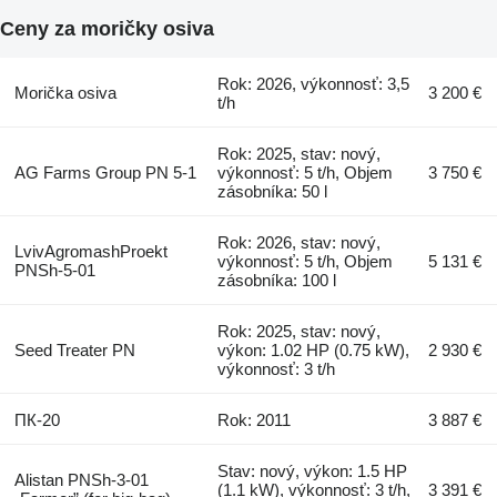
Ceny za moričky osiva
Rok: 2026, výkonnosť: 3,5
Morička osiva
3 200 €
t/h
Rok: 2025, stav: nový,
AG Farms Group PN 5-1
výkonnosť: 5 t/h, Objem
3 750 €
zásobníka: 50 l
Rok: 2026, stav: nový,
LvivAgromashProekt
výkonnosť: 5 t/h, Objem
5 131 €
PNSh-5-01
zásobníka: 100 l
Rok: 2025, stav: nový,
Seed Treater PN
výkon: 1.02 HP (0.75 kW),
2 930 €
výkonnosť: 3 t/h
ПК-20
Rok: 2011
3 887 €
Stav: nový, výkon: 1.5 HP
Alistan PNSh-3-01
(1.1 kW), výkonnosť: 3 t/h,
3 391 €