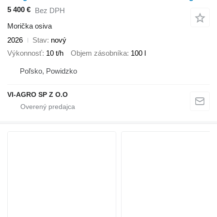
5 400 €
Bez DPH
Morička osiva
2026
Stav
nový
Výkonnosť
10 t/h
Objem zásobníka
100 l
Poľsko, Powidzko
VI-AGRO SP Z O.O