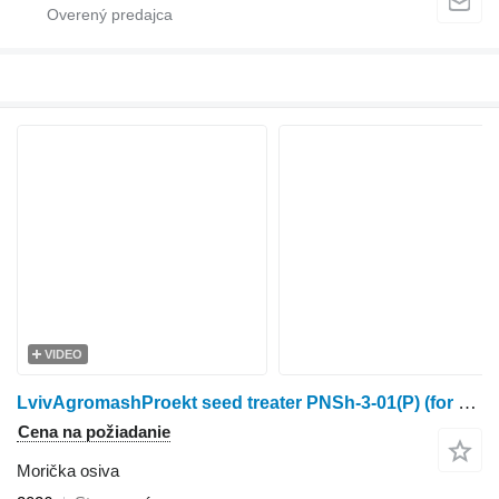
VIDEO
LvivAgromashProekt seed treater PNSh-3-01(P) (for big bags)
Cena na požiadanie
Morička osiva