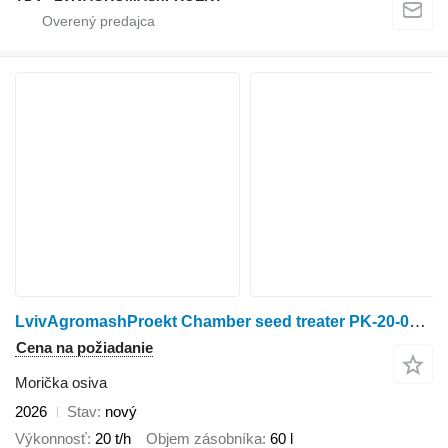
LvivAgromashProekt Chamber seed treater PK-20-02 “Super” (P)
Cena na požiadanie
Morička osiva
2026
Stav
nový
Výkonnosť
20 t/h
Objem zásobníka
60 l