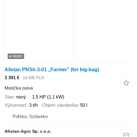
VIDEO
Alistan PNSh-3-01 „Farmer” (for big-bag)
3 391 €
14 600 PLN
Morička osiva
Stav
nový
1.5 HP (1.1 kW)
Výkonnosť
3 t/h
Objem zásobníka
50 l
Poľsko, Szówsko
Alistan-Agro Sp. z o.o.