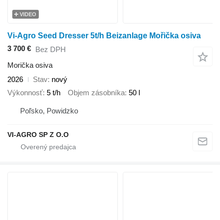
VIDEO
Vi-Agro Seed Dresser 5t/h Beizanlage Mořička osiva
3 700 €
Bez DPH
Morička osiva
2026
Stav
nový
Výkonnosť
5 t/h
Objem zásobníka
50 l
Poľsko, Powidzko
VI-AGRO SP Z O.O