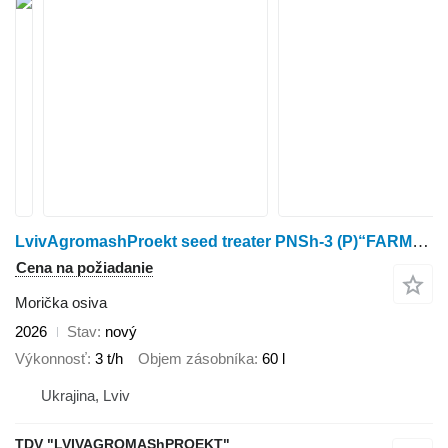
LvivAgromashProekt seed treater PNSh-3 (P)“FARMER”
Cena na požiadanie
Morička osiva
2026
Stav
nový
Výkonnosť
3 t/h
Objem zásobníka
60 l
Ukrajina, Lviv
TDV "LVIVAGROMAShPROEKT"