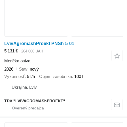
LvivAgromashProekt PNSh-5-01
5 131 €
264 000 UAH
Morička osiva
2026
Stav
nový
Výkonnosť
5 t/h
Objem zásobníka
100 l
Ukrajina, Lviv
TDV "LVIVAGROMAShPROEKT"