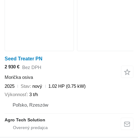
Seed Treater PN
2 930 €
Bez DPH
Morička osiva
2025
Stav
nový
1.02 HP (0.75 kW)
Výkonnosť
3 t/h
Poľsko, Rzeszów
Agro Tech Solution