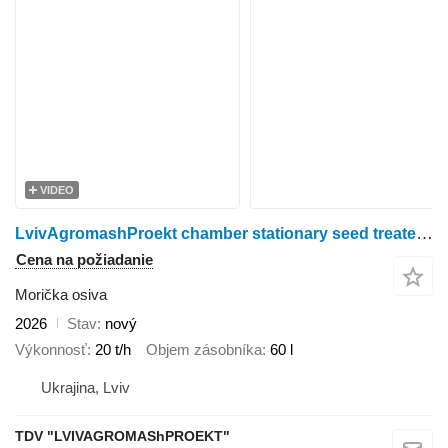
VIDEO
LvivAgromashProekt chamber stationary seed treater PKS-20 PT
Cena na požiadanie
Morička osiva
2026
Stav
nový
Výkonnosť
20 t/h
Objem zásobníka
60 l
Ukrajina, Lviv
TDV "LVIVAGROMAShPROEKT"