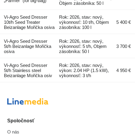
„Farmer” (for big-bag)
Objem zásobníka: 50 l
Vi-Agro Seed Dresser
Rok: 2026, stav: nový,
10t/h Seed Treater
výkonnosť: 10 t/h, Objem
5 400 €
Beizanlage Mořička osiva
zásobníka: 100 l
Vi-Agro Seed Dresser
Rok: 2026, stav: nový,
5t/h Beizanlage Mořička
výkonnosť: 5 t/h, Objem
3 700 €
osiva
zásobníka: 50 l
Vi-Agro Seed Dresser
Rok: 2026, stav: nový,
5t/h Stainless steel
výkon: 2.04 HP (1.5 kW),
4 950 €
Beizanlage Mořička osiv
výkonnosť: 3 t/h
Spoločnosť
O nás