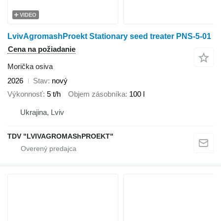
VIDEO
LvivAgromashProekt Stationary seed treater PNS-5-01
Cena na požiadanie
Morička osiva
2026
Stav
nový
Výkonnosť
5 t/h
Objem zásobníka
100 l
Ukrajina, Lviv
TDV "LVIVAGROMAShPROEKT"