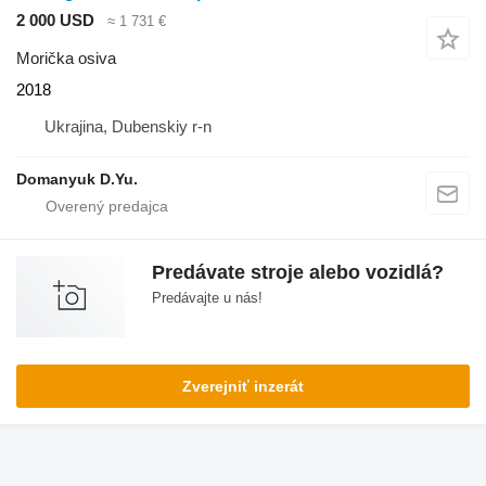
2 000 USD
≈ 1 731 €
Morička osiva
2018
Ukrajina, Dubenskiy r-n
Domanyuk D.Yu.
Predávate stroje alebo vozidlá?
Predávajte u nás!
Zverejniť inzerát