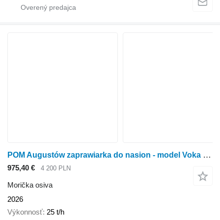
POM Augustów zaprawiarka do nasion - model Voka Łotwa COATING MOD
975,40 €
4 200 PLN
Morička osiva
2026
Výkonnosť
25 t/h