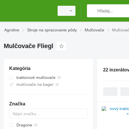
Agroline
Stroje na spracovanie pôdy
Mulčovače
Mulčovač
Mulčovače Fliegl
Kategória
22 inzeráto
traktorové mulčovače
mulčovače na bager
Značka
Dragone
AS
GKR
Z-series
CK
Sirio