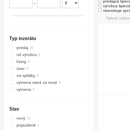
predajca špeci
–
výrobca špeciá
neexistuje sp
Vybrať odpo
Typ inzerátu
predaj
od výrobcu
lízing
úver
na splátky
výmena staré za nové
výmena
Stav
nový
pojazdené