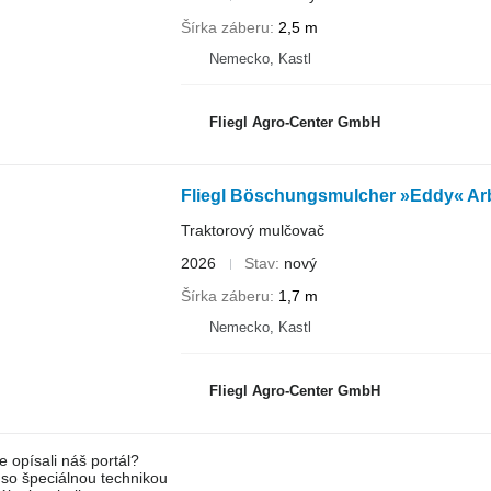
Šírka záberu
2,5 m
Nemecko, Kastl
Fliegl Agro-Center GmbH
Fliegl Böschungsmulcher »Eddy« Arb
Traktorový mulčovač
2026
Stav
nový
Šírka záberu
1,7 m
Nemecko, Kastl
Fliegl Agro-Center GmbH
e opísali náš portál?
l so špeciálnou technikou