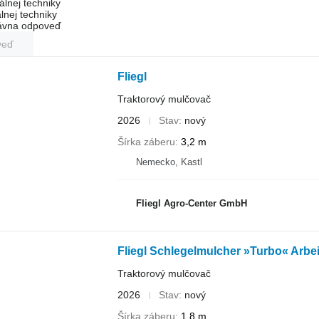
álnej techniky
lnej techniky
rávna odpoveď
veď
Fliegl
Traktorový mulčovač
2026
Stav
nový
Šírka záberu
3,2 m
Nemecko, Kastl
Fliegl Agro-Center GmbH
Fliegl Schlegelmulcher »Turbo« Arbe
Traktorový mulčovač
2026
Stav
nový
Šírka záberu
1,8 m