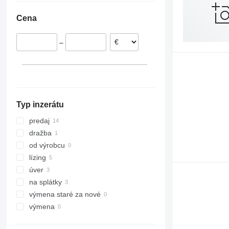
Dánsko
Cena
Maďarsko
–
Typ inzerátu
predaj
dražba
od výrobcu
lízing
úver
na splátky
výmena staré za nové
výmena