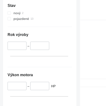
Stav
nový
pojazdené
Rok výroby
–
Výkon motora
–
HP