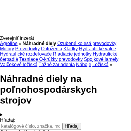
Zverejniť inzerát
Agroline
»
Náhradné diely
Ozubené kolesá prevodovky
Motory
Prevodovky
Obloženia
Kladky
Hydraulické valce
Hydraulické rozdeľovače
Riadiacie jednotky
Hydraulické
čerpadlá
Tesniace O-krúžky prevodovky
Spojkové lamely
Valčekové ložiská
Ťažné zariadenia
Náboje
Ložiská
»
Náhradné diely na
poľnohospodárskych
strojov
Hľadaj: