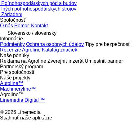
Poľnohospodárskych pôd a budov
Iných poľnohospodárskych strojov
Zariadení
Spoločnosť
O nás
Pomoc
Kontakt
Slovensko / slovenský
Informácie
Podmienky
Ochrana osobných údajov
Tipy pre bezpečnosť
Recenzie Agroline
Katalóg značiek
Naše ponuky
Reklama na Agroline
Zverejniť inzerát
Umiestniť banner
Partnerský program
Pre spoločnosti
Naše projekty
Autoline™
Machineryline™
Agroline™
Linemedia Digital ™
© 2026 Linemedia
Stiahnuť naše aplikácie