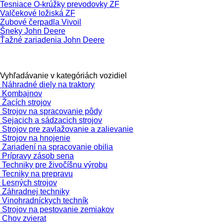
Tesniace O-krúžky prevodovky ZF
Valčekové ložiská ZF
Zubové čerpadla Vivoil
Šneky John Deere
Ťažné zariadenia John Deere
Vyhľadávanie v kategóriách vozidiel
Náhradné diely na traktory
Kombajnov
Žacích strojov
Strojov na spracovanie pôdy
Sejacich a sádzacich strojov
Strojov pre zavlažovanie a zalievanie
Strojov na hnojenie
Zariadení na spracovanie obilia
Prípravy zásob sena
Techniky pre živočíšnu výrobu
Tecniky na prepravu
Lesných strojov
Záhradnej techniky
Vinohradníckych techník
Strojov na pestovanie zemiakov
Chov zvierat