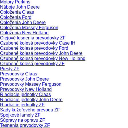
Motory Perkins
Náboje John Deere
Obloženia Claas
Obloženia Ford
Obloženia John Deere
Obloženia Massey Ferguson
Obloženia New Holland
Olejové tesnenia prevodovky ZF
Ozubené kolesá prevodovky Case IH
Ozubené kolesá prevodovky Ford
Ozubené kolesá prevodovky John Deere
Ozubené kolesá prevodovky New Holland
Ozubené kolesá prevodovky ZF
Piesty ZF
Prevodovky Claas
Prevodovky John Deere
Prevodovky Massey Ferguson
Prevodovky New Holland
Riadiacie jednotky Claas
Riadiacie jednotky John Deere
Riadiacie jednotky ZF
Sady kužeľového prevodu ZF
Spojkové lamely ZF
Súpravy na opravu ZF
Tesnenia prevodovky ZF