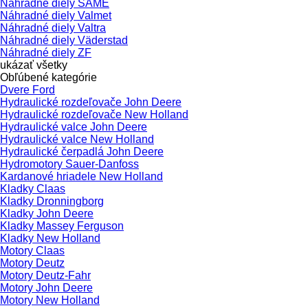
Náhradné diely SAME
Náhradné diely Valmet
Náhradné diely Valtra
Náhradné diely Väderstad
Náhradné diely ZF
ukázať všetky
Obľúbené kategórie
Dvere Ford
Hydraulické rozdeľovače John Deere
Hydraulické rozdeľovače New Holland
Hydraulické valce John Deere
Hydraulické valce New Holland
Hydraulické čerpadlá John Deere
Hydromotory Sauer-Danfoss
Kardanové hriadele New Holland
Kladky Claas
Kladky Dronningborg
Kladky John Deere
Kladky Massey Ferguson
Kladky New Holland
Motory Claas
Motory Deutz
Motory Deutz-Fahr
Motory John Deere
Motory New Holland