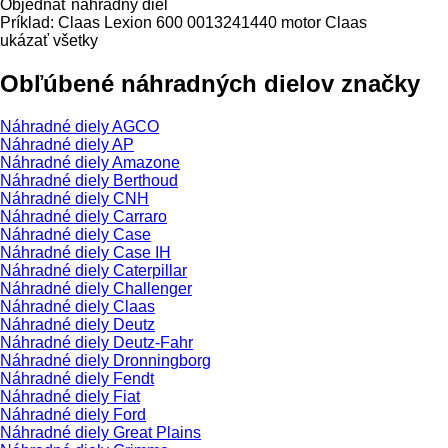
Objednať náhradný diel
Príklad:
Claas Lexion 600
0013241440
motor Claas
ukázať všetky
Obľúbené náhradných dielov značky
Náhradné diely AGCO
Náhradné diely AP
Náhradné diely Amazone
Náhradné diely Berthoud
Náhradné diely CNH
Náhradné diely Carraro
Náhradné diely Case
Náhradné diely Case IH
Náhradné diely Caterpillar
Náhradné diely Challenger
Náhradné diely Claas
Náhradné diely Deutz
Náhradné diely Deutz-Fahr
Náhradné diely Dronningborg
Náhradné diely Fendt
Náhradné diely Fiat
Náhradné diely Ford
Náhradné diely Great Plains