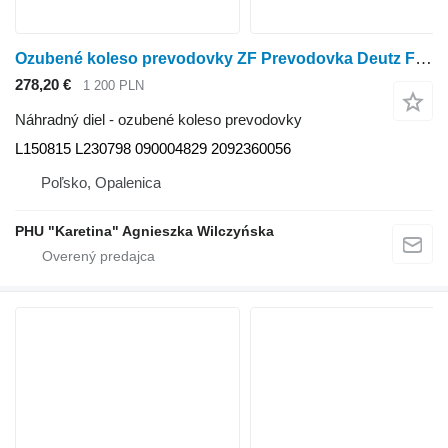
Ozubené koleso prevodovky ZF Prevodovka Deutz Fahr ZF L150815 L230798 090004829 2092360 na kolesového traktora John Deere Same ,Deutz Fahr
278,20 €
1 200 PLN
Náhradný diel - ozubené koleso prevodovky
L150815 L230798 090004829 2092360056
Poľsko, Opalenica
PHU "Karetina" Agnieszka Wilczyńska