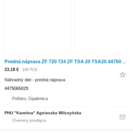
Predná náprava ZF 720 724 ZF TSA 20 TSA20 4475065029 Ovládač krytu náboja SÚČIASTKY na kolesového traktora Fendt 720 ,724
23,18 €
100 PLN
Náhradný diel - predná náprava
4475065029
Poľsko, Opalenica
PHU "Karetina" Agnieszka Wilczyńska