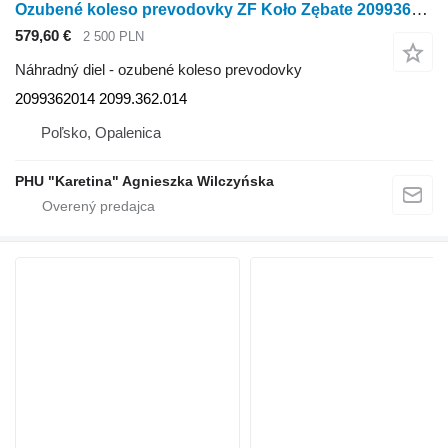
Ozubené koleso prevodovky ZF Koło Zębate 2099362014 2099.362.014
579,60 €
2 500 PLN
Náhradný diel - ozubené koleso prevodovky
2099362014 2099.362.014
Poľsko, Opalenica
PHU "Karetina" Agnieszka Wilczyńska