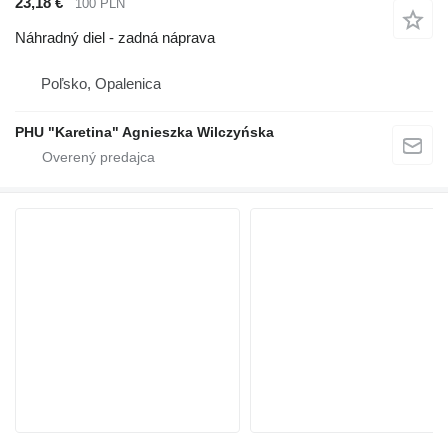
23,18 €
100 PLN
Náhradný diel - zadná náprava
Poľsko, Opalenica
PHU "Karetina" Agnieszka Wilczyńska