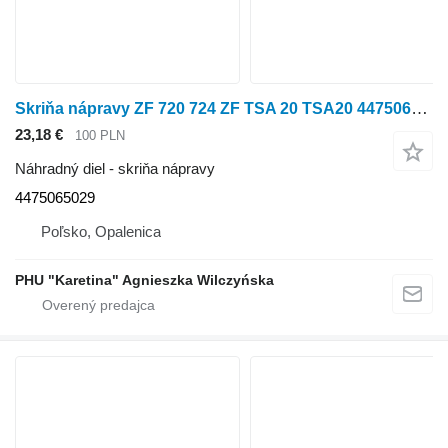
Skriňa nápravy ZF 720 724 ZF TSA 20 TSA20 4475065029 Predná náprava Kryt nápravy Po na kolesového traktora Fendt 720 ,724
23,18 €
100 PLN
Náhradný diel - skriňa nápravy
4475065029
Poľsko, Opalenica
PHU "Karetina" Agnieszka Wilczyńska