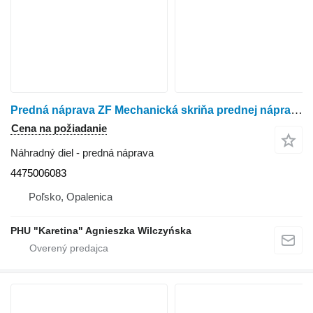
Predná náprava ZF Mechanická skriňa prednej nápravy ZF APL-2000 APL-2000/F6 4475006083
Cena na požiadanie
Náhradný diel - predná náprava
4475006083
Poľsko, Opalenica
PHU "Karetina" Agnieszka Wilczyńska