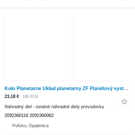
Koło Planetarne Układ planetarny ZF Planétový systém kolesa 2092360116 2092360062
23,18 €
100 PLN
Náhradný diel - ostatné náhradné diely prevodovky
2092360116 2092360062
Poľsko, Opalenica