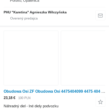
Poľsko, Opalenica
PHU "Karetina" Agnieszka Wilczyńska
Obudowa Osi ZF Obudowa Osi 4475404099 4475 404 099 4475.404.099
23,18 €
100 PLN
Náhradný diel - Iné diely podvozku