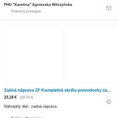
PHU "Karetina" Agnieszka Wilczyńska
Zadná náprava ZF Kompletná skriňa prevodovky zadnej nápravy MT-L 3025 II Weideman DIELY
23,18 €
100 PLN
Náhradný diel - zadná náprava