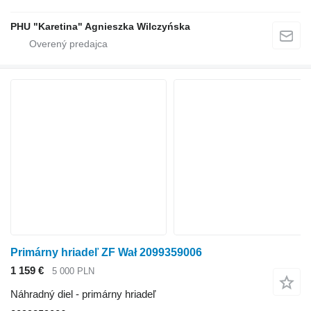
PHU "Karetina" Agnieszka Wilczyńska
Primárny hriadeľ ZF Wał 2099359006
1 159 €
5 000 PLN
Náhradný diel - primárny hriadeľ