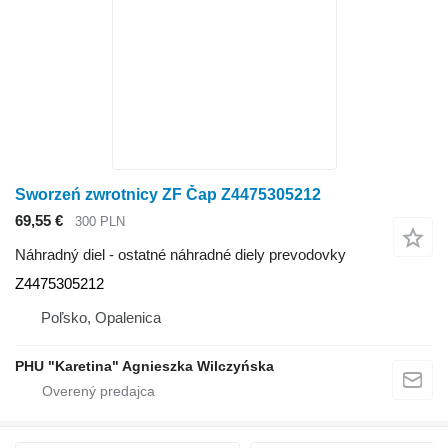
Sworzeń zwrotnicy ZF Čap Z4475305212
69,55 €
300 PLN
Náhradný diel - ostatné náhradné diely prevodovky
Z4475305212
Poľsko, Opalenica
PHU "Karetina" Agnieszka Wilczyńska