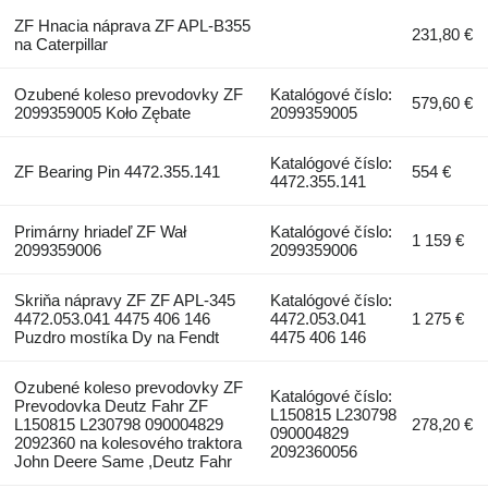
ZF Hnacia náprava ZF APL-B355
231,80 €
na Caterpillar
Ozubené koleso prevodovky ZF
Katalógové číslo:
579,60 €
2099359005 Koło Zębate
2099359005
Katalógové číslo:
ZF Bearing Pin 4472.355.141
554 €
4472.355.141
Primárny hriadeľ ZF Wał
Katalógové číslo:
1 159 €
2099359006
2099359006
Skriňa nápravy ZF ZF APL-345
Katalógové číslo:
4472.053.041 4475 406 146
4472.053.041
1 275 €
Puzdro mostíka Dy na Fendt
4475 406 146
Ozubené koleso prevodovky ZF
Katalógové číslo:
Prevodovka Deutz Fahr ZF
L150815 L230798
L150815 L230798 090004829
278,20 €
090004829
2092360 na kolesového traktora
2092360056
John Deere Same ,Deutz Fahr