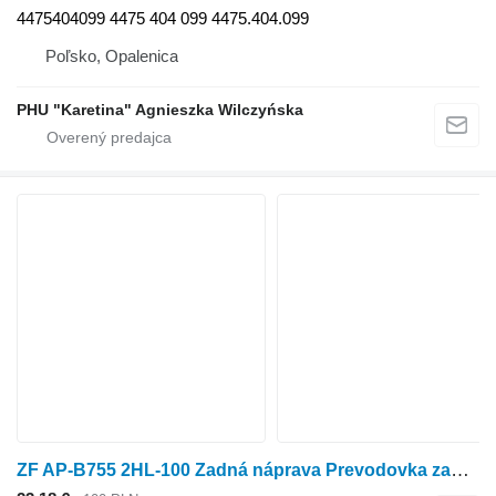
4475404099 4475 404 099 4475.404.099
Poľsko, Opalenica
PHU "Karetina" Agnieszka Wilczyńska
ZF AP-B755 2HL-100 Zadná náprava Prevodovka zadnej nápravy Koncový pohon Zw