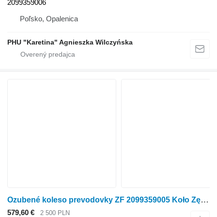
2099359006
Poľsko, Opalenica
PHU "Karetina" Agnieszka Wilczyńska
Ozubené koleso prevodovky ZF 2099359005 Koło Zębate
579,60 €
2 500 PLN