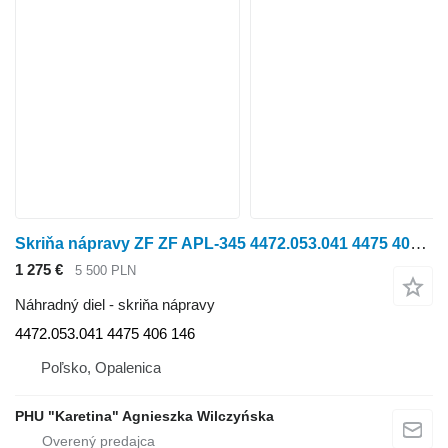
Skriňa nápravy ZF ZF APL-345 4472.053.041 4475 406 146 Puzdro mostíka Dy na Fendt
1 275 €
5 500 PLN
Náhradný diel - skriňa nápravy
4472.053.041 4475 406 146
Poľsko, Opalenica
PHU "Karetina" Agnieszka Wilczyńska