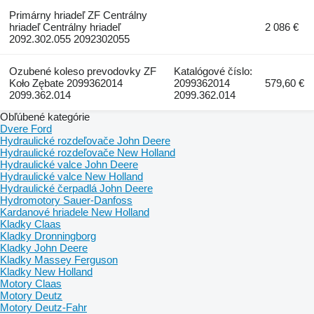
Primárny hriadeľ ZF Centrálny
hriadeľ Centrálny hriadeľ
2 086 €
2092.302.055 2092302055
Ozubené koleso prevodovky ZF
Katalógové číslo:
Koło Zębate 2099362014
2099362014
579,60 €
2099.362.014
2099.362.014
Obľúbené kategórie
Dvere Ford
Hydraulické rozdeľovače John Deere
Hydraulické rozdeľovače New Holland
Hydraulické valce John Deere
Hydraulické valce New Holland
Hydraulické čerpadlá John Deere
Hydromotory Sauer-Danfoss
Kardanové hriadele New Holland
Kladky Claas
Kladky Dronningborg
Kladky John Deere
Kladky Massey Ferguson
Kladky New Holland
Motory Claas
Motory Deutz
Motory Deutz-Fahr