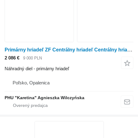
Primárny hriadeľ ZF Centrálny hriadeľ Centrálny hriadeľ 2092.302.055 2092302055
2 086 €
9 000 PLN
Náhradný diel - primárny hriadeľ
Poľsko, Opalenica
PHU "Karetina" Agnieszka Wilczyńska