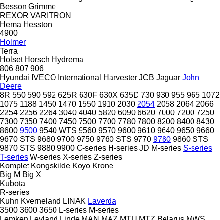
Besson
Grimme
REXOR
VARITRON
Hema
Hesston
4900
Holmer
Terra
Holset
Horsch
Hydrema
806
807
906
Hyundai
IVECO
International Harvester
JCB
Jaguar
John
Deere
8R
550
590
592
625R
630F
630X
635D
730
930
955
965
1072
1075
1188
1450
1470
1550
1910
2030
2054
2058
2064
2066
2254
2256
2264
3040
4040
5820
6090
6620
7000
7200
7250
7300
7350
7400
7450
7500
7700
7780
7800
8200
8400
8430
8600
9500
9540 WTS
9560
9570
9600
9610
9640
9650
9660
9670 STS
9680
9700
9750
9760 STS
9770
9780
9860 STS
9870 STS
9880
9900
C-series
H-series
JD
M-series
S-series
T-series
W-series
X-series
Z-series
Komplet
Kongskilde
Koyo
Krone
Big M
Big X
Kubota
R-series
Kuhn
Kverneland
LINAK
Laverda
3500
3600
3650
L-series
M-series
Lemken
Leyland
Linde
MAN
MAZ
MTU
MTZ Belarus
MWS