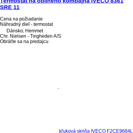
Termostat na obilného kombajna IVECO 8361
SRE 11
Cena na požiadanie
Náhradný diel - termostat
Dánsko, Hemmet
Chr. Nielsen - Tingheden A/S
Obráťte sa na predajcu
kľuková skriňa IVECO F2CE9684L