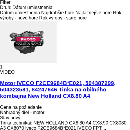
Filter
Druh
:
Dátum umiestnenia
Dátum umiestnenia
Najdrahšie hore
Najlacnejšie hore
Rok
výroby - nové hore
Rok výroby - staré hore
1
VIDEO
Motor IVECO F2CE9684B*E021, 504387299,
504323581, 84247646 Tinka na obilného
kombajna New Holland CX8.80 A4
Cena na požiadanie
Náhradný diel - motor
Stav
nový
Tinka technikai: NEW HOLLAND CX8.80 A4 CX8.90 CX8080
A3 CX8070 Iveco F2CE9684B*E021 IVECO FPT:...