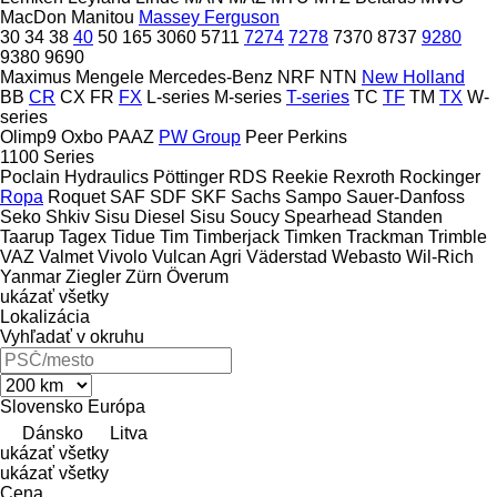
MacDon
Manitou
Massey Ferguson
30
34
38
40
50
165
3060
5711
7274
7278
7370
8737
9280
9380
9690
Maximus
Mengele
Mercedes-Benz
NRF
NTN
New Holland
BB
CR
CX
FR
FX
L-series
M-series
T-series
TC
TF
TM
TX
W-
series
Olimp9
Oxbo
PAAZ
PW Group
Peer
Perkins
1100 Series
Poclain Hydraulics
Pöttinger
RDS
Reekie
Rexroth
Rockinger
Ropa
Roquet
SAF
SDF
SKF
Sachs
Sampo
Sauer-Danfoss
Seko
Shkiv
Sisu Diesel
Sisu
Soucy
Spearhead
Standen
Taarup
Tagex
Tidue
Tim
Timberjack
Timken
Trackman
Trimble
VAZ
Valmet
Vivolo
Vulcan Agri
Väderstad
Webasto
Wil-Rich
Yanmar
Ziegler
Zürn
Överum
ukázať všetky
Lokalizácia
Vyhľadať v okruhu
Slovensko
Európa
Dánsko
Litva
ukázať všetky
ukázať všetky
Cena