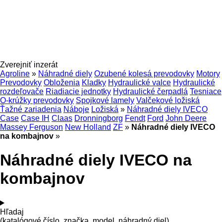
Zverejniť inzerát
Agroline
»
Náhradné diely
Ozubené kolesá prevodovky
Motory
Prevodovky
Obloženia
Kladky
Hydraulické valce
Hydraulické
rozdeľovače
Riadiacie jednotky
Hydraulické čerpadlá
Tesniace
O-krúžky prevodovky
Spojkové lamely
Valčekové ložiská
Ťažné zariadenia
Náboje
Ložiská
»
Náhradné diely IVECO
Case
Case IH
Claas
Dronningborg
Fendt
Ford
John Deere
Massey Ferguson
New Holland
ZF
»
Náhradné diely IVECO
na kombajnov
»
Náhradné diely IVECO na
kombajnov
Hľadaj
(katalógové číslo, značka, model, náhradný diel)