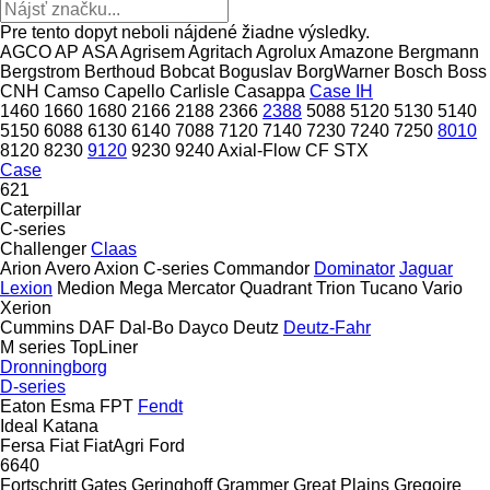
Pre tento dopyt neboli nájdené žiadne výsledky.
AGCO
AP
ASA
Agrisem
Agritach
Agrolux
Amazone
Bergmann
Bergstrom
Berthoud
Bobcat
Boguslav
BorgWarner
Bosch
Boss
CNH
Camso
Capello
Carlisle
Casappa
Case IH
1460
1660
1680
2166
2188
2366
2388
5088
5120
5130
5140
5150
6088
6130
6140
7088
7120
7140
7230
7240
7250
8010
8120
8230
9120
9230
9240
Axial-Flow
CF
STX
Case
621
Caterpillar
C-series
Challenger
Claas
Arion
Avero
Axion
C-series
Commandor
Dominator
Jaguar
Lexion
Medion
Mega
Mercator
Quadrant
Trion
Tucano
Vario
Xerion
Cummins
DAF
Dal-Bo
Dayco
Deutz
Deutz-Fahr
M series
TopLiner
Dronningborg
D-series
Eaton
Esma
FPT
Fendt
Ideal
Katana
Fersa
Fiat
FiatAgri
Ford
6640
Fortschritt
Gates
Geringhoff
Grammer
Great Plains
Gregoire