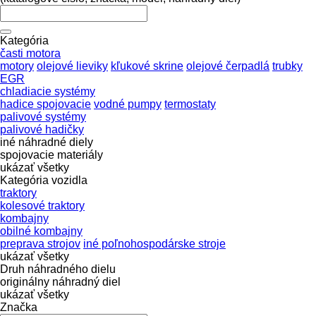
Kategória
časti motora
motory
olejové lieviky
kľukové skrine
olejové čerpadlá
trubky
EGR
chladiacie systémy
hadice spojovacie
vodné pumpy
termostaty
palivové systémy
palivové hadičky
iné náhradné diely
spojovacie materiály
ukázať všetky
Kategória vozidla
traktory
kolesové traktory
kombajny
obilné kombajny
preprava strojov
iné poľnohospodárske stroje
ukázať všetky
Druh náhradného dielu
originálny náhradný diel
ukázať všetky
Značka