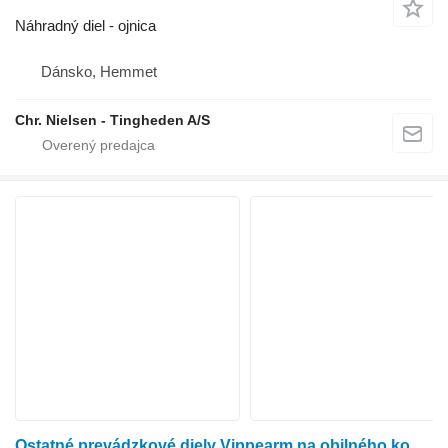
Náhradný diel - ojnica
Dánsko, Hemmet
Chr. Nielsen - Tingheden A/S
Ostatné prevádzkové diely Vippearm na obilného kombajna Dronningborg D7000