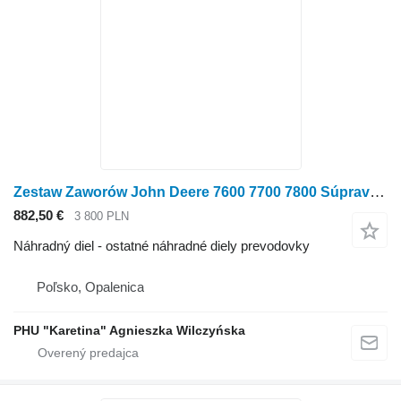
Zestaw Zaworów John Deere 7600 7700 7800 Súprava ventilov RE34136 RE186402 na kolesového traktora John Deere 7600 7700 7800
882,50 €
3 800 PLN
Náhradný diel - ostatné náhradné diely prevodovky
Poľsko, Opalenica
PHU "Karetina" Agnieszka Wilczyńska