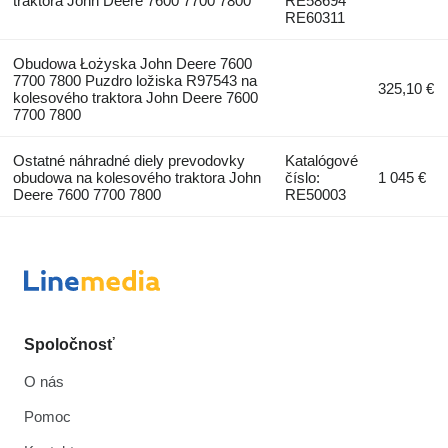
traktora John Deere 7600 7700 7800
RE58694
RE60311
Obudowa Łożyska John Deere 7600
7700 7800 Puzdro ložiska R97543 na
325,10 €
kolesového traktora John Deere 7600
7700 7800
Ostatné náhradné diely prevodovky
Katalógové
obudowa na kolesového traktora John
číslo:
1 045 €
Deere 7600 7700 7800
RE50003
Spoločnosť
O nás
Pomoc