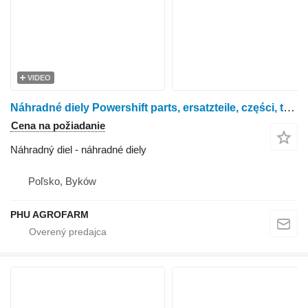
VIDEO
Náhradné diely Powershift parts, ersatzteile, części, transmission, engine, axle, skrzynia, silnik, most, getriebe, motor, final drive, gearbox. na kolesového traktora John Deere 7800 7700 7600
Cena na požiadanie
Náhradný diel - náhradné diely
Poľsko, Byków
PHU AGROFARM