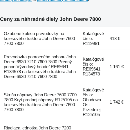
Ceny za náhradné diely John Deere 7800
Ozubené koleso prevodovky na
Katalógové
kolesového traktora John Deere 7600
číslo:
418 €
7700 7800
R119981
Prevodovka pomocného pohonu John
Katalógové
Deere 6930 7210 7600 7800 Predný
číslo:
pohon Vývodový hriadeľ RE69641
1 161 €
RE69641
R134578 na kolesového traktora John
R134578
Deere 6930 7210 7600 7800
Katalógové
Skriňa nápravy John Deere 7600 7700
číslo:
7800 Kryt prednej nápravy R125105 na
Obudowa
1 742 €
kolesového traktora John Deere 7600
Osi
7700 7800
Przedniej
R125105
Riadiaca jednotka John Deere 7200