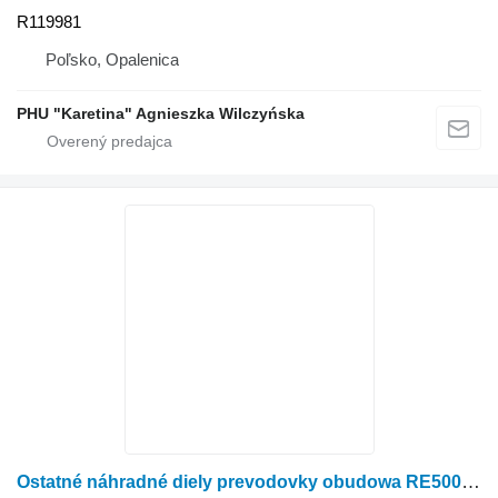
R119981
Poľsko, Opalenica
PHU "Karetina" Agnieszka Wilczyńska
Ostatné náhradné diely prevodovky obudowa RE50003 na kolesového traktora John Deere 7600 7700 7800