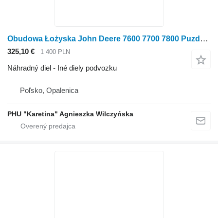
Obudowa Łożyska John Deere 7600 7700 7800 Puzdro ložiska R97543 na kolesového traktora John Deere 7600 7700 7800
325,10 €
1 400 PLN
Náhradný diel - Iné diely podvozku
Poľsko, Opalenica
PHU "Karetina" Agnieszka Wilczyńska