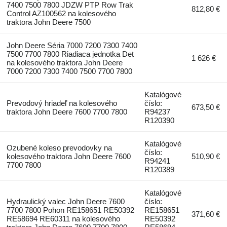
7400 7500 7800 JDZW PTP Row Trak
812,80 €
Control AZ100562 na kolesového
traktora John Deere 7500
John Deere Séria 7000 7200 7300 7400
7500 7700 7800 Riadiaca jednotka Det
1 626 €
na kolesového traktora John Deere
7000 7200 7300 7400 7500 7700 7800
Katalógové
Prevodový hriadeľ na kolesového
číslo:
673,50 €
traktora John Deere 7600 7700 7800
R94237
R120390
Katalógové
Ozubené koleso prevodovky na
číslo:
kolesového traktora John Deere 7600
510,90 €
R94241
7700 7800
R120389
Katalógové
Hydraulický valec John Deere 7600
číslo:
7700 7800 Pohon RE158651 RE50392
RE158651
371,60 €
RE58694 RE60311 na kolesového
RE50392