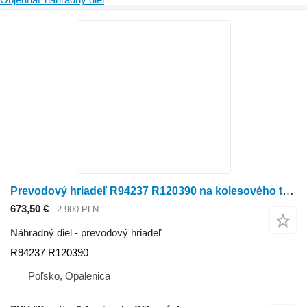
Prevodový hriadeľ R94237 R120390 na kolesového traktora John Deere 7600 7700 7800
673,50 €
2 900 PLN
Náhradný diel - prevodový hriadeľ
R94237 R120390
Poľsko, Opalenica