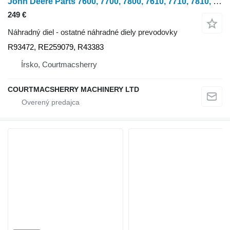
John Deere Parts 7600, 7700, 7800, 7610, 7710, 7810, 6800 Pto Clutch Hub R9 R93472 na kolesového traktora 7600, 7700, 7800, 7610, 7710, 7810, 6800, 6900, 6810, 6910, 6820, 6920, 7430, 7330, 7530, 6830, 6930, 7430, 7530, 6140, 6150, 6140, 6145, 6155, 7420, 7520, 7425, 7525, 6140, 6155
249 €
Náhradný diel - ostatné náhradné diely prevodovky
R93472, RE259079, R43383
Írsko, Courtmacsherry
COURTMACSHERRY MACHINERY LTD