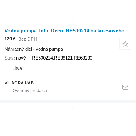
Vodná pumpa John Deere RE500214 na kolesového traktora John Deere 7700,7800,8200,8300,8560,8570
120 €
Bez DPH
Náhradný diel - vodná pumpa
Stav
nový
RE500214,RE39121,RE68230
Litva
VILAGRA UAB