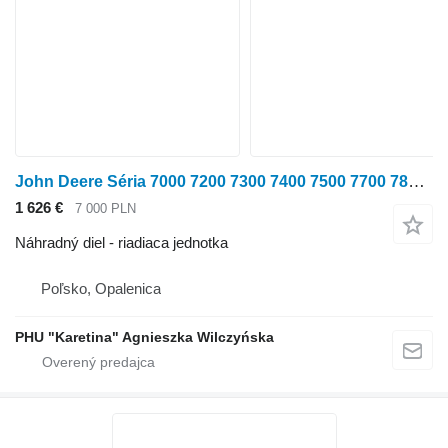
John Deere Séria 7000 7200 7300 7400 7500 7700 7800 Riadiaca jednotka Det na kolesového traktora John Deere 7000 7200 7300 7400 7500 7700 7800
1 626 €
7 000 PLN
Náhradný diel - riadiaca jednotka
Poľsko, Opalenica
PHU "Karetina" Agnieszka Wilczyńska