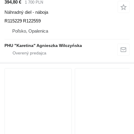
394,80 €
1 700 PLN
Náhradný diel - náboja
R115229 R122559
Poľsko, Opalenica
PHU "Karetina" Agnieszka Wilczyńska