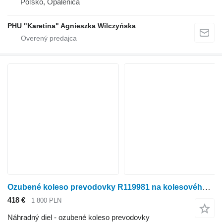
Poľsko, Opalenica
PHU "Karetina" Agnieszka Wilczyńska
Ozubené koleso prevodovky R119981 na kolesového traktora John Deere 7600 7700 7800
418 €
1 800 PLN
Náhradný diel - ozubené koleso prevodovky