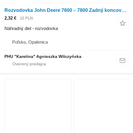
Rozvodovka John Deere 7600 – 7800 Zadný koncový pohon na kolesového traktora John Deere 7600 – 7800
2,32 €
10 PLN
Náhradný diel - rozvodovka
Poľsko, Opalenica
PHU "Karetina" Agnieszka Wilczyńska