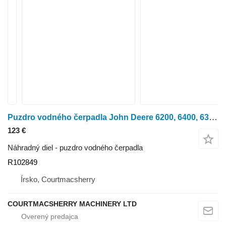
Puzdro vodného čerpadla John Deere 6200, 6400, 6300, 7700, 7800 Water Pump Housing R102849 na kolesového traktora 6200
123 €
Náhradný diel - puzdro vodného čerpadla
R102849
Írsko, Courtmacsherry
COURTMACSHERRY MACHINERY LTD