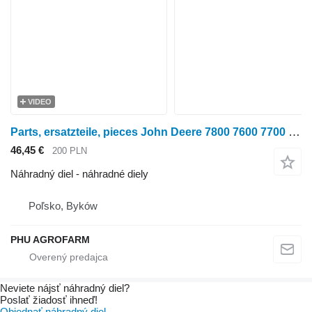
VIDEO
Parts, ersatzteile, pieces John Deere 7800 7600 7700 parts, ersatzteile, pieces na kolesového traktora John Deere 7800 7600 7700
46,45 €
200 PLN
Náhradný diel - náhradné diely
Poľsko, Byków
PHU AGROFARM
Neviete nájsť náhradný diel?
Poslať žiadosť ihneď!
Objednať náhradný diel