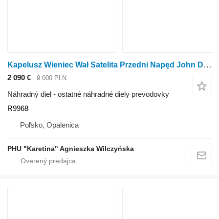
Kapelusz Wieniec Wał Satelita Przedni Napęd John Deere 7600 7700 7800 Krytka Veniec Hriadeľ Satelit Predný pohon R9968 na kolesového traktora John Deere 7600 7700 7800
2 090 €
9 000 PLN
Náhradný diel - ostatné náhradné diely prevodovky
R9968
Poľsko, Opalenica
PHU "Karetina" Agnieszka Wilczyńska