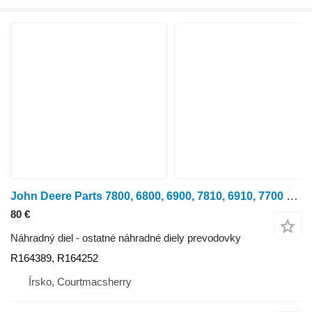
John Deere Parts 7800, 6800, 6900, 7810, 6910, 7700 Pto Shift Collar R13089 R164389, R164252 na kolesového traktora 7600, 7700, 7800, 7610, 7710, 7810, 6800, 6900, 6810, 6910, 6820, 6920, 7430, 7330, 7530, 6830, 6930, 7430, 7530, 6140, 6150, 6140, 6145, 6155, 7420, 7520, 7425, 7525, 6140, 6155
80 €
Náhradný diel - ostatné náhradné diely prevodovky
R164389, R164252
Írsko, Courtmacsherry