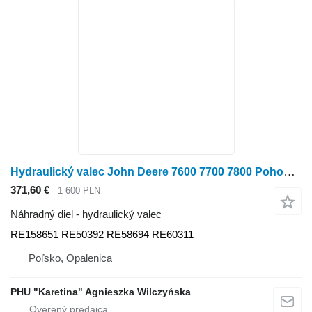
Hydraulický valec John Deere 7600 7700 7800 Pohon RE158651 RE50392 RE58694 RE60311 na kolesového traktora John Deere 7600 7700 7800
371,60 €
1 600 PLN
Náhradný diel - hydraulický valec
RE158651 RE50392 RE58694 RE60311
Poľsko, Opalenica
PHU "Karetina" Agnieszka Wilczyńska