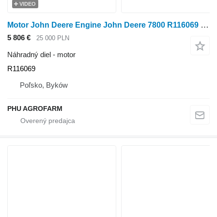
VIDEO
Motor John Deere Engine John Deere 7800 R116069 na kolesového traktora
5 806 €
25 000 PLN
Náhradný diel - motor
R116069
Poľsko, Byków
PHU AGROFARM