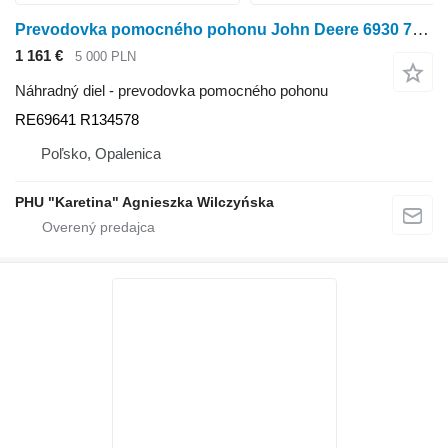
Prevodovka pomocného pohonu John Deere 6930 7210 7600 7800 Predný pohon Vývodový hriadeľ RE69641 R134578 na kolesového traktora John Deere 6930 7210 7600 7800
1 161 €
5 000 PLN
Náhradný diel - prevodovka pomocného pohonu
RE69641 R134578
Poľsko, Opalenica
PHU "Karetina" Agnieszka Wilczyńska