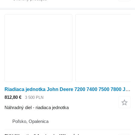
Riadiaca jednotka John Deere 7200 7400 7500 7800 JDZW PTP Row Trak Control AZ100562 na kolesového traktora John Deere 7500
812,80 €
3 500 PLN
Náhradný diel - riadiaca jednotka
Poľsko, Opalenica