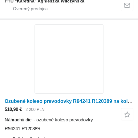
PHU "Karetina" Agnieszka Wilczyńska
Ozubené koleso prevodovky R94241 R120389 na kolesového traktora John Deere 7600 7700 7800
510,90 €
2 200 PLN
Náhradný diel - ozubené koleso prevodovky
R94241 R120389