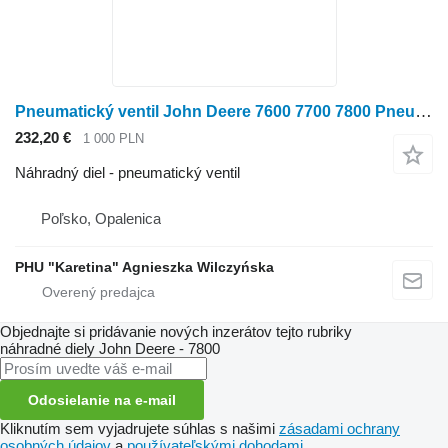
Pneumatický ventil John Deere 7600 7700 7800 Pneumatický regulačný ventil AL68577 na kolesového traktora John Deere 7600
232,20 €
1 000 PLN
Náhradný diel - pneumatický ventil
Poľsko, Opalenica
PHU "Karetina" Agnieszka Wilczyńska
Objednajte si pridávanie nových inzerátov tejto rubriky
náhradné diely
John Deere - 7800
Odosielanie na e-mail
Kliknutím sem vyjadrujete súhlas s našimi
zásadami ochrany
osobných údajov
a
používateľskými dohodami
.