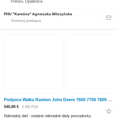
Poľsko, Opalenica
PHU "Karetina" Agnieszka Wilczyńska
Podpora Wałka Ramion John Deere 7600 7700 7800 Podpera valčeka ramena RE47388 na kolesového traktora John Deere 7600 7700 7800
545,80 €
2 350 PLN
Náhradný diel - ostatné náhradné diely prevodovky