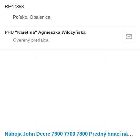
RE47388
Poľsko, Opalenica
PHU "Karetina" Agnieszka Wilczyńska
Náboja John Deere 7600 7700 7800 Predný hnací náboj R115229 R122559 na kolesového traktora John Deere 7600 7700 7800