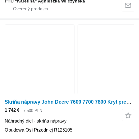
PHU "Karetina" Agnieszka Wilczyńska
Skriňa nápravy John Deere 7600 7700 7800 Kryt prednej nápravy R125105 Obudowa na kolesového traktora John Deere 7600 7700 7800
1 742 €
7 500 PLN
Náhradný diel - skriňa nápravy
Obudowa Osi Przedniej R125105