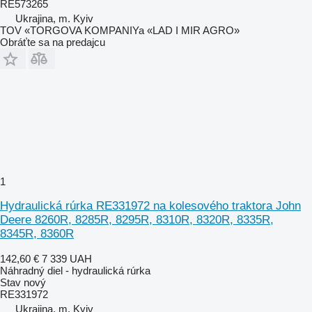
RE573265
Ukrajina, m. Kyiv
TOV «TORGOVA KOMPANIYa «LAD I MIR AGRO»
Obráťte sa na predajcu
1
Hydraulická rúrka RE331972 na kolesového traktora John
Deere 8260R, 8285R, 8295R, 8310R, 8320R, 8335R,
8345R, 8360R
142,60 €
7 339 UAH
Náhradný diel - hydraulická rúrka
Stav
nový
RE331972
Ukrajina, m. Kyiv