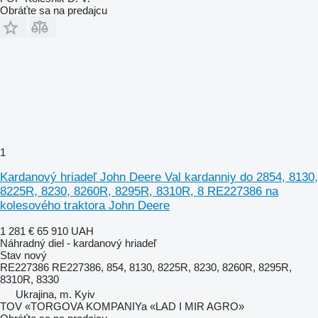
Obráťte sa na predajcu
1
Kardanový hriadeľ John Deere Val kardanniy do 2854, 8130,
8225R, 8230, 8260R, 8295R, 8310R, 8 RE227386 na
kolesového traktora John Deere
1 281 €
65 910 UAH
Náhradný diel - kardanový hriadeľ
Stav
nový
RE227386 RE227386, 854, 8130, 8225R, 8230, 8260R, 8295R,
8310R, 8330
Ukrajina, m. Kyiv
TOV «TORGOVA KOMPANIYa «LAD I MIR AGRO»