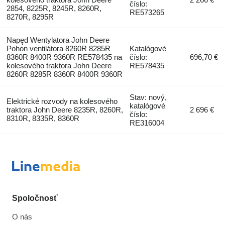
číslo:
2854, 8225R, 8245R, 8260R,
RE573265
8270R, 8295R
Napęd Wentylatora John Deere
Pohon ventilátora 8260R 8285R
Katalógové
8360R 8400R 9360R RE578435 na
číslo:
696,70 €
kolesového traktora John Deere
RE578435
8260R 8285R 8360R 8400R 9360R
Stav: nový,
Elektrické rozvody na kolesového
katalógové
traktora John Deere 8235R, 8260R,
2 696 €
číslo:
8310R, 8335R, 8360R
RE316004
Spoločnosť
O nás