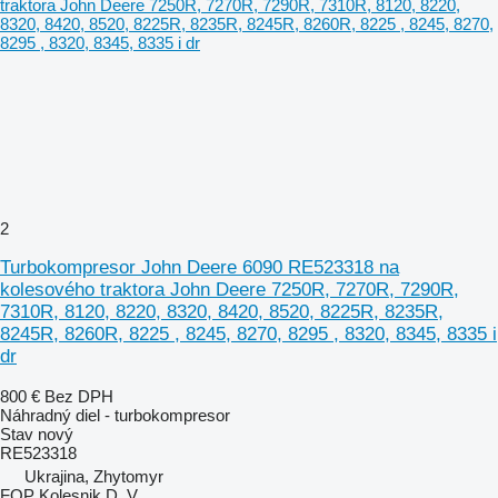
2
Turbokompresor John Deere 6090 RE523318 na
kolesového traktora John Deere 7250R, 7270R, 7290R,
7310R, 8120, 8220, 8320, 8420, 8520, 8225R, 8235R,
8245R, 8260R, 8225 , 8245, 8270, 8295 , 8320, 8345, 8335 i
dr
800 €
Bez DPH
Náhradný diel - turbokompresor
Stav
nový
RE523318
Ukrajina, Zhytomyr
FOP Kolesnik D. V.