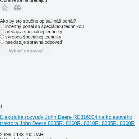
Obráťte sa na predajcu
Ako by ste stručne opísali náš portál?
inzertný portál so špeciálnou technikou
predajca špeciálnej techniky
výrobca špeciálnej techniky
neexistuje správna odpoveď
Vybrať odpoveď
1
Elektrické rozvody John Deere RE316004 na kolesového
traktora John Deere 8235R, 8260R, 8310R, 8335R, 8360R
2 696 €
138 700 UAH