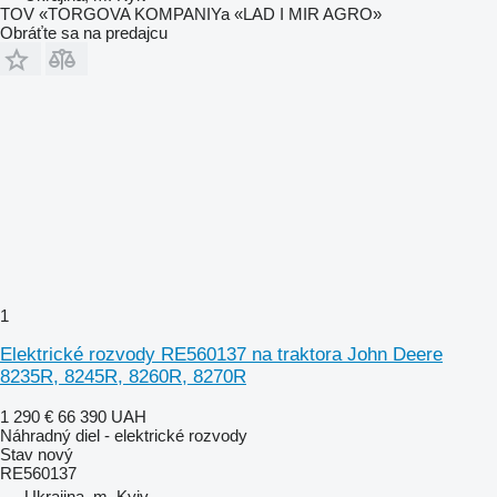
TOV «TORGOVA KOMPANIYa «LAD I MIR AGRO»
Obráťte sa na predajcu
1
Elektrické rozvody RE560137 na traktora John Deere
8235R, 8245R, 8260R, 8270R
1 290 €
66 390 UAH
Náhradný diel - elektrické rozvody
Stav
nový
RE560137
Ukrajina, m. Kyiv