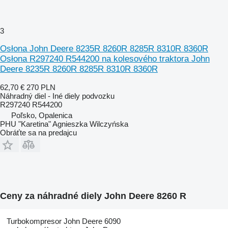
3
Osłona John Deere 8235R 8260R 8285R 8310R 8360R
Osłona R297240 R544200 na kolesového traktora John
Deere 8235R 8260R 8285R 8310R 8360R
62,70 €
270 PLN
Náhradný diel - Iné diely podvozku
R297240 R544200
Poľsko, Opalenica
PHU "Karetina" Agnieszka Wilczyńska
Obráťte sa na predajcu
Ceny za náhradné diely John Deere 8260 R
Turbokompresor John Deere 6090