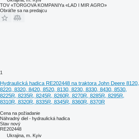
TOV «TORGOVA KOMPANIYa «LAD I MIR AGRO»
Obráťte sa na predajcu
1
Hydraulická hadica RE202448 na traktora John Deere 8120,
8220, 8320, 8420, 8520, 8130, 8230, 8330, 8430, 8530,
8225R, 8235R, 8245R, 8260R, 8270R, 8285R, 8295R,
8310R, 8320R, 8335R, 8345R, 8360R, 8370R
Cena na požiadanie
Náhradný diel - hydraulická hadica
Stav
nový
RE202448
Ukrajina, m. Kyiv