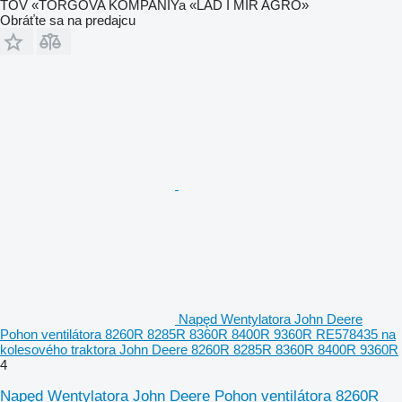
TOV «TORGOVA KOMPANIYa «LAD I MIR AGRO»
Obráťte sa na predajcu
Napęd Wentylatora John Deere
Pohon ventilátora 8260R 8285R 8360R 8400R 9360R RE578435 na
kolesového traktora John Deere 8260R 8285R 8360R 8400R 9360R
4
Napęd Wentylatora John Deere Pohon ventilátora 8260R