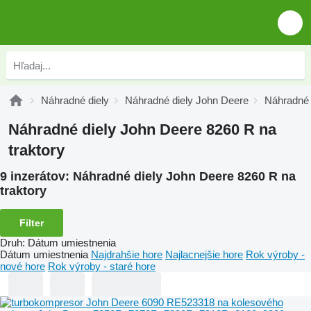
Náhradné diely
Náhradné diely John Deere
Náhradné 
Náhradné diely John Deere 8260 R na
traktory
9 inzerátov:
Náhradné diely John Deere 8260 R na
traktory
Filter
Druh
:
Dátum umiestnenia
Dátum umiestnenia
Najdrahšie hore
Najlacnejšie hore
Rok výroby -
nové hore
Rok výroby - staré hore