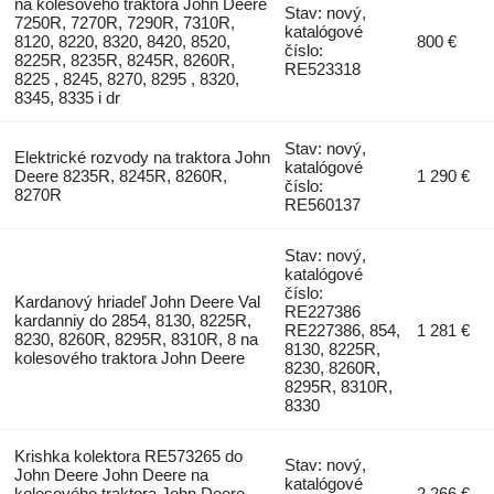
na kolesového traktora John Deere
Stav: nový,
7250R, 7270R, 7290R, 7310R,
katalógové
8120, 8220, 8320, 8420, 8520,
800 €
číslo:
8225R, 8235R, 8245R, 8260R,
RE523318
8225 , 8245, 8270, 8295 , 8320,
8345, 8335 i dr
Stav: nový,
Elektrické rozvody na traktora John
katalógové
Deere 8235R, 8245R, 8260R,
1 290 €
číslo:
8270R
RE560137
Stav: nový,
katalógové
číslo:
Kardanový hriadeľ John Deere Val
RE227386
kardanniy do 2854, 8130, 8225R,
RE227386, 854,
1 281 €
8230, 8260R, 8295R, 8310R, 8 na
8130, 8225R,
kolesového traktora John Deere
8230, 8260R,
8295R, 8310R,
8330
Krishka kolektora RE573265 do
Stav: nový,
John Deere John Deere na
katalógové
kolesového traktora John Deere
2 266 €