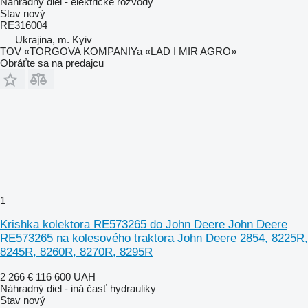
Náhradný diel - elektrické rozvody
Stav
nový
RE316004
Ukrajina, m. Kyiv
TOV «TORGOVA KOMPANIYa «LAD I MIR AGRO»
Obráťte sa na predajcu
1
Krishka kolektora RE573265 do John Deere John Deere
RE573265 na kolesového traktora John Deere 2854, 8225R,
8245R, 8260R, 8270R, 8295R
2 266 €
116 600 UAH
Náhradný diel - iná časť hydrauliky
Stav
nový