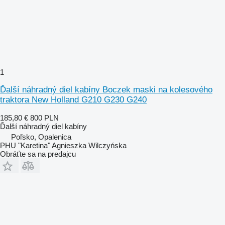
1
Ďalší náhradný diel kabíny Boczek maski na kolesového
traktora New Holland G210 G230 G240
185,80 €
800 PLN
Ďalší náhradný diel kabíny
Poľsko, Opalenica
PHU "Karetina" Agnieszka Wilczyńska
Obráťte sa na predajcu