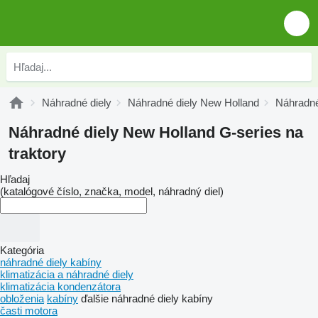
Náhradné diely
Náhradné diely New Holland
Náhradné
Náhradné diely New Holland G-series na
traktory
Hľadaj
(katalógové číslo, značka, model, náhradný diel)
Kategória
náhradné diely kabíny
klimatizácia a náhradné diely
klimatizácia kondenzátora
obloženia
kabíny
ďalšie náhradné diely kabíny
časti motora