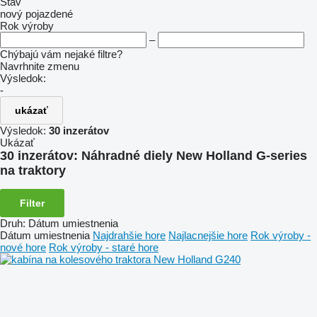
Stav
nový
pojazdené
Rok výroby
–
Chýbajú vám nejaké filtre?
Navrhnite zmenu
Výsledok:
-
ukázať
Výsledok:
30 inzerátov
Ukázať
30 inzerátov:
Náhradné diely New Holland G-series
na traktory
Filter
Druh
:
Dátum umiestnenia
Dátum umiestnenia
Najdrahšie hore
Najlacnejšie hore
Rok výroby -
nové hore
Rok výroby - staré hore