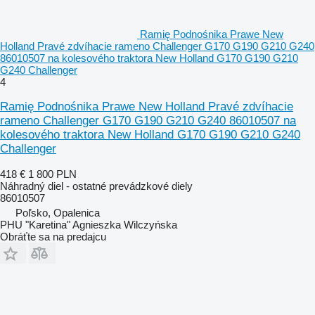
Ramię Podnośnika Prawe New
Holland Pravé zdvíhacie rameno Challenger G170 G190 G210 G240
86010507 na kolesového traktora New Holland G170 G190 G210
G240 Challenger
4
Ramię Podnośnika Prawe New Holland Pravé zdvíhacie
rameno Challenger G170 G190 G210 G240 86010507 na
kolesového traktora New Holland G170 G190 G210 G240
Challenger
418 €
1 800 PLN
Náhradný diel - ostatné prevádzkové diely
86010507
Poľsko, Opalenica
PHU "Karetina" Agnieszka Wilczyńska
Obráťte sa na predajcu