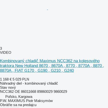
3
VIDEO
Kombinovaný chladič Maximus NCC362 na kolesového
traktora New Holland 8670 , 8670A , 8770 , 8770A , 8870 ,
8870A , FIAT G170 , G190 , G210 , G240
1 168 €
5 029 PLN
Náhradný diel - kombinovaný chladič
Stav
nový
NCC362 OE 86011668 89860029 9860029
Poľsko, Kargowa
P.W. MAXIMUS Piotr Maksymów
Obráťte sa na predajcu