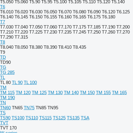
T5.050
T5.060
T5.90
T5.95
T5.100
T5.105
T5.110
T5.120
T5.140
T6
T6.010
T6.020
T6.030
T6.050
T6.070
T6.080
T6.090
T6.120
T6.125
T6.140
T6.145
T6.150
T6.155
T6.160
T6.165
T6.175
T6.180
T7
T7.030
T7.040
T7.050
T7.060
T7.170
T7.175
T7.185
T7.190
T7.200
T7.210
T7.220
T7.225
T7.230
T7.235
T7.245
T7.250
T7.260
T7.270
T7.290
T7.315
T8
T8.040
T8.050
T8.380
T8.390
T8.410
T8.435
T9
TD
TD90
TG
TG 285
TL
TL 80
TL 90
TL 100
TM
TM 115
TM 120
TM 125
TM 130
TM 140
TM 150
TM 155
TM 165
TM 190
TN
TN60
TN65
TN75
TN85
TN95
TS
TS90
TS100
TS110
TS115
TS125
TS135
TSA
TVT
TVT 170
W-series