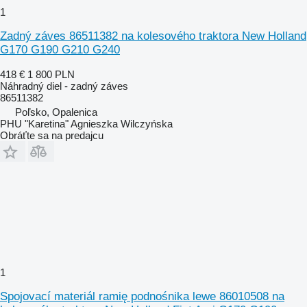
1
Zadný záves 86511382 na kolesového traktora New Holland
G170 G190 G210 G240
418 €
1 800 PLN
Náhradný diel - zadný záves
86511382
Poľsko, Opalenica
PHU "Karetina" Agnieszka Wilczyńska
Obráťte sa na predajcu
1
Spojovací materiál ramię podnośnika lewe 86010508 na