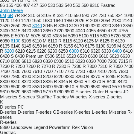
SXG
TA
TG
TU
TX
86
155
406
407
427
520
530
533
540
550
560
8310
Fastrac
John Deere
6M
6R
7R
8R
310 G
310S K
331
410
550
590
724
730
750
824
1040
1120
1140
1470
1550
1630
1640
1950
2026 R
2030
2054
2130
2140
2520
2650
2850
3040
3045 R
3050
3130
3140
3200
3320
3340
3350
3400
3415
3420
3640
3650
3720
3800
4040
4055
4650
4720
4755
5055 E
5070 M
5075
5080
5085 M
5090
5100
5115
5620
5720
5820
6090
6100
6105
6110 M
6110 R
6115
6120
6125 M
6125 R
6130
6135
6140
6145
6150 M
6150 R
6155
6170
6175
6190
6195 M
6195
R
6200
6210
6215
6220
6230
6250
6300
6310
6320
6330
6400
6410
6420 S
6430 Premium
6506
6510
6520
6530
6600
6610
6620
6630
6710
6800
6810
6820
6830
6900
6910
6920
6930
7000
7200
7215 R
7230 R
7250
7260 R
7270 R
7280 R
7290 R
7300
7310 R
7350
7400
7430
7500
7600
7610
7700
7710
7720
7730
7800
7810
7820
7830
7920
7930
8100
8130
8200
8220
8230
8260 R
8270 R
8285 R
8295
8300
8310
8320
8330
8335 R
8345 R
8360 RT
8370 R
8400
8420
8430
8500
8520
8530
8600
9500
9510 R
9520
9530
9560
9570
9600
9610
9620
9630
9650
9770
9780
9900
F-series
Gator
H-series
JD
M-series
S-series
StarFire
T-series
W-series
X-series
Z-series
K
D series
PC
B-series
D-series
F-series
GB-series
K-series
L-series
M-series
R-
series
R-series
8880
Landpower
Legend
Powerfarm
Rex
Vision
Geotrac