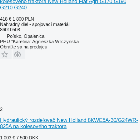
kolesového traktora New Holland Fiat Agri G170 G190
G210 G240
418 €
1 800 PLN
Náhradný diel - spojovací materiál
86010508
Poľsko, Opalenica
PHU "Karetina" Agnieszka Wilczyńska
Obráťte sa na predajcu
2
Hydraulický rozdeľovač New Holland 8KWE5A-30/G24WR-
825A na kolesového traktora
1 003 €
7 500 DKK