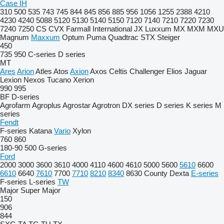
Case IH
310
500
535
743
745
844
845
856
885
956
1056
1255
2388
4210
4230
4240
5088
5120
5130
5140
5150
7120
7140
7210
7220
7230
7240
7250
CS
CVX
Farmall
International
JX
Luxxum
MX
MXM
MXU
Magnum
Maxxum
Optum
Puma
Quadtrac
STX
Steiger
450
735
950
C-series
D series
MT
Ares
Arion
Atles
Atos
Axion
Axos
Celtis
Challenger
Elios
Jaguar
Lexion
Nexos
Tucano
Xerion
990
995
BF
D-series
Agrofarm
Agroplus
Agrostar
Agrotron
DX series
D series
K series
M
series
Fendt
F-series
Katana
Vario
Xylon
760
860
180-90
500
G-series
Ford
2000
3000
3600
3610
4000
4110
4600
4610
5000
5600
5610
6600
6610
6640
7610
7700
7710
8210
8340
8630
County
Dexta
E-series
F-series
L-series
TW
Major
Super Major
150
906
844