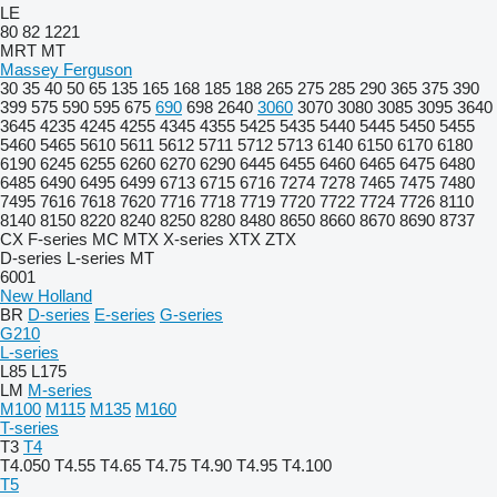
LE
80
82
1221
MRT
MT
Massey Ferguson
30
35
40
50
65
135
165
168
185
188
265
275
285
290
365
375
390
399
575
590
595
675
690
698
2640
3060
3070
3080
3085
3095
3640
3645
4235
4245
4255
4345
4355
5425
5435
5440
5445
5450
5455
5460
5465
5610
5611
5612
5711
5712
5713
6140
6150
6170
6180
6190
6245
6255
6260
6270
6290
6445
6455
6460
6465
6475
6480
6485
6490
6495
6499
6713
6715
6716
7274
7278
7465
7475
7480
7495
7616
7618
7620
7716
7718
7719
7720
7722
7724
7726
8110
8140
8150
8220
8240
8250
8280
8480
8650
8660
8670
8690
8737
CX
F-series
MC
MTX
X-series
XTX
ZTX
D-series
L-series
MT
6001
New Holland
BR
D-series
E-series
G-series
G210
L-series
L85
L175
LM
M-series
M100
M115
M135
M160
T-series
T3
T4
T4.050
T4.55
T4.65
T4.75
T4.90
T4.95
T4.100
T5