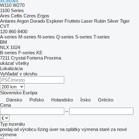
W110
W270
1100 Series
Ares
Celtis
Ceres
Ergos
Antares
Argon
Dorado
Explorer
Frutteto
Laser
Rubin
Silver
Tiger
CVT
120
860
8400
A-series
M-series
N-series
Q-series
S-series
T-series
BM
NLX 1024
B-series
F-series
KE
7211
Crystal
Forterra
Proxima
ukázať všetky
Lokalizácia
Vyhľadať v okruhu
Slovensko
Európa
Dánsko
Poľsko
Holandsko
Írsko
Grécko
Cena
–
Typ inzerátu
predaj
od výrobcu
lízing
úver
na splátky
výmena staré za nové
výmena