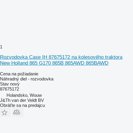
1
Rozvodovka Case IH 87675172 na kolesového traktora
New Holland 865 G170 865B 865AWD 865BAWD
Cena na požiadanie
Náhradný diel - rozvodovka
Stav
nový
87675172
Holandsko, Wouw
J&Th van der Veldt BV
Obráťte sa na predajcu