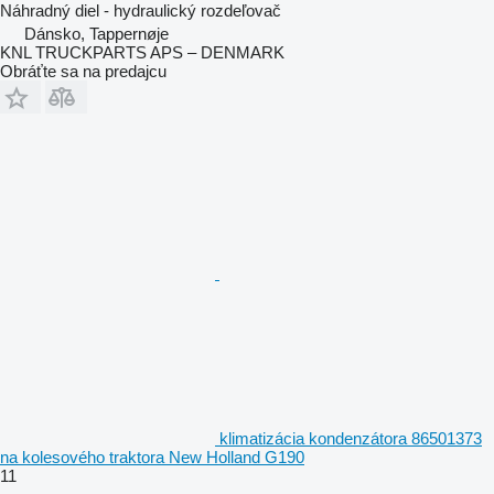
Náhradný diel - hydraulický rozdeľovač
Dánsko, Tappernøje
KNL TRUCKPARTS APS – DENMARK
Obráťte sa na predajcu
klimatizácia kondenzátora 86501373
na kolesového traktora New Holland G190
11