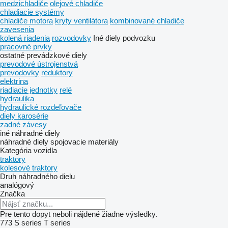
medzichladiče
olejové chladiče
chladiacie systémy
chladiče motora
kryty ventilátora
kombinované chladiče
zavesenia
kolená riadenia
rozvodovky
Iné diely podvozku
pracovné prvky
ostatné prevádzkové diely
prevodové ústrojenstvá
prevodovky
reduktory
elektrina
riadiacie jednotky
relé
hydraulika
hydraulické rozdeľovače
diely karosérie
zadné závesy
iné náhradné diely
náhradné diely
spojovacie materiály
Kategória vozidla
traktory
kolesové traktory
Druh náhradného dielu
analógový
Značka
Pre tento dopyt neboli nájdené žiadne výsledky.
773
S series
T series