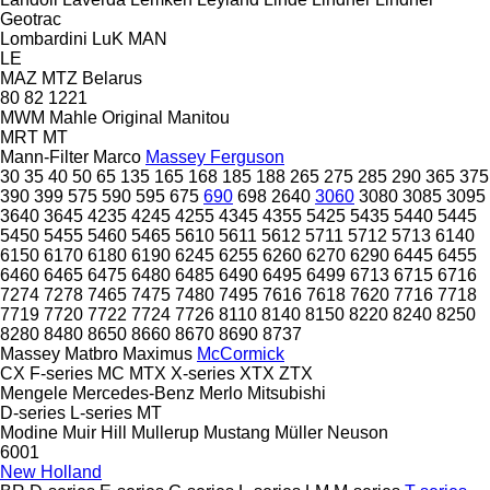
Geotrac
Lombardini
LuK
MAN
LE
MAZ
MTZ Belarus
80
82
1221
MWM
Mahle Original
Manitou
MRT
MT
Mann-Filter
Marco
Massey Ferguson
30
35
40
50
65
135
165
168
185
188
265
275
285
290
365
375
390
399
575
590
595
675
690
698
2640
3060
3080
3085
3095
3640
3645
4235
4245
4255
4345
4355
5425
5435
5440
5445
5450
5455
5460
5465
5610
5611
5612
5711
5712
5713
6140
6150
6170
6180
6190
6245
6255
6260
6270
6290
6445
6455
6460
6465
6475
6480
6485
6490
6495
6499
6713
6715
6716
7274
7278
7465
7475
7480
7495
7616
7618
7620
7716
7718
7719
7720
7722
7724
7726
8110
8140
8150
8220
8240
8250
8280
8480
8650
8660
8670
8690
8737
Massey
Matbro
Maximus
McCormick
CX
F-series
MC
MTX
X-series
XTX
ZTX
Mengele
Mercedes-Benz
Merlo
Mitsubishi
D-series
L-series
MT
Modine
Muir Hill
Mullerup
Mustang
Müller
Neuson
6001
New Holland