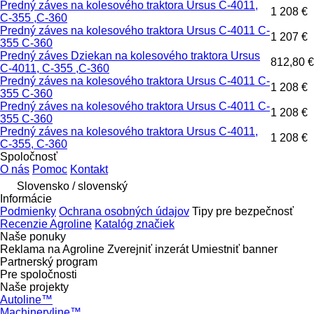
Predný záves na kolesového traktora Ursus C-4011,
1 208 €
C-355 ,C-360
Predný záves na kolesového traktora Ursus C-4011 C-
1 207 €
355 C-360
Predný záves Dziekan na kolesového traktora Ursus
812,80 €
C-4011, C-355 ,C-360
Predný záves na kolesového traktora Ursus C-4011 C-
1 208 €
355 C-360
Predný záves na kolesového traktora Ursus C-4011 C-
1 208 €
355 C-360
Predný záves na kolesového traktora Ursus C-4011,
1 208 €
C-355, C-360
Spoločnosť
O nás
Pomoc
Kontakt
Slovensko / slovenský
Informácie
Podmienky
Ochrana osobných údajov
Tipy pre bezpečnosť
Recenzie Agroline
Katalóg značiek
Naše ponuky
Reklama na Agroline
Zverejniť inzerát
Umiestniť banner
Partnerský program
Pre spoločnosti
Naše projekty
Autoline™
Machineryline™