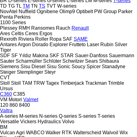
BR
D-series
E-series
G-series
L-series
LM
M-series
T-series
TD
TG
TL
TM
TN
TS
TVT
W-series
NovAtel
Nuffield
Ognibene
Olimp9
Optibelt
PW Group
Parker
Penta
Perkins
1100 Series
Plessey
RMH
Ransomes
Rauch
Renault
Ares
Celtis
Ceres
Ergos
Rexroth
Riviera
Roller
Ropa
SAF
SAME
Antares
Argon
Dorado
Explorer
Frutteto
Laser
Rubin
Silver
Tiger
SDF
SF Yıldız Makina
SKF
STAR
Sauer-Danfoss
Sauermann
Sauter
Scharmüller
Schlüter
Schwitzer
Sears
Shibaura
Siemens
Sisu Diesel
Sisu
Sonic
Soucy
Spicer
Stanadyne
Steiger
Stemplinger
Steyr
CVT
Stoll
Stoll
TAM
TRW
Tagex
Timberjack
Trackman
Trimble
Ursus
C360
C385
VM Motori
Valmet
120
860
8400
Valtra
A-series
M-series
N-series
Q-series
S-series
T-series
Versatile
Vickers Hydraulics
Volvo
BM
Vulcan Agri
WABCO
Walker RTK
Walterscheid
Walvoil
Wix