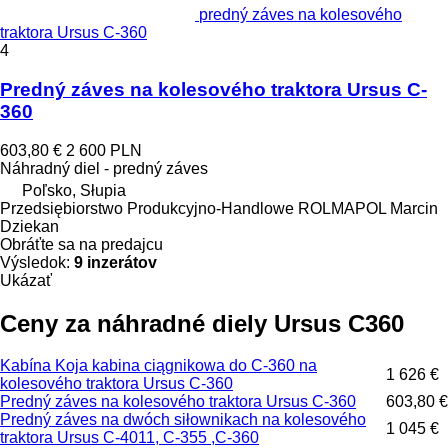
predný záves na kolesového
traktora Ursus C-360
4
Predný záves na kolesového traktora Ursus C-
360
603,80 €
2 600 PLN
Náhradný diel - predný záves
Poľsko, Słupia
Przedsiębiorstwo Produkcyjno-Handlowe ROLMAPOL Marcin
Dziekan
Obráťte sa na predajcu
Výsledok:
9 inzerátov
Ukázať
Ceny za náhradné diely Ursus C360
Kabína Koja kabina ciągnikowa do C-360 na
1 626 €
kolesového traktora Ursus C-360
Predný záves na kolesového traktora Ursus C-360
603,80 €
Predný záves na dwóch siłownikach na kolesového
1 045 €
traktora Ursus C-4011, C-355 ,C-360