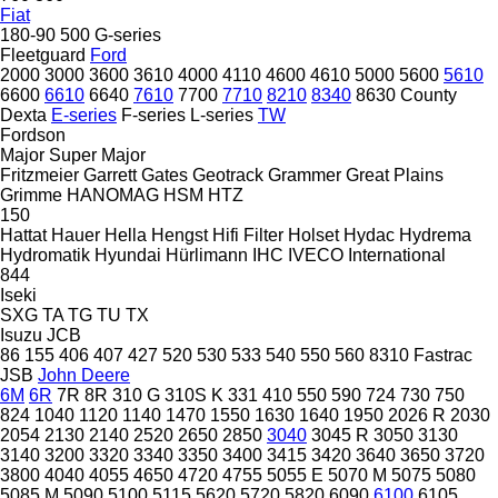
Fiat
180-90
500
G-series
Fleetguard
Ford
2000
3000
3600
3610
4000
4110
4600
4610
5000
5600
5610
6600
6610
6640
7610
7700
7710
8210
8340
8630
County
Dexta
E-series
F-series
L-series
TW
Fordson
Major
Super Major
Fritzmeier
Garrett
Gates
Geotrack
Grammer
Great Plains
Grimme
HANOMAG
HSM
HTZ
150
Hattat
Hauer
Hella
Hengst
Hifi Filter
Holset
Hydac
Hydrema
Hydromatik
Hyundai
Hürlimann
IHC
IVECO
International
844
Iseki
SXG
TA
TG
TU
TX
Isuzu
JCB
86
155
406
407
427
520
530
533
540
550
560
8310
Fastrac
JSB
John Deere
6M
6R
7R
8R
310 G
310S K
331
410
550
590
724
730
750
824
1040
1120
1140
1470
1550
1630
1640
1950
2026 R
2030
2054
2130
2140
2520
2650
2850
3040
3045 R
3050
3130
3140
3200
3320
3340
3350
3400
3415
3420
3640
3650
3720
3800
4040
4055
4650
4720
4755
5055 E
5070 M
5075
5080
5085 M
5090
5100
5115
5620
5720
5820
6090
6100
6105