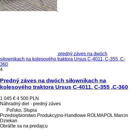
predný záves na dwóch
siłownikach na kolesového traktora Ursus C-4011, C-355 ,C-
360
4
Predný záves na dwóch siłownikach na
kolesového traktora Ursus C-4011, C-355 ,C-360
1 045 €
4 500 PLN
Náhradný diel - predný záves
Poľsko, Słupia
Przedsiębiorstwo Produkcyjno-Handlowe ROLMAPOL Marcin
Dziekan
Obráťte sa na predajcu