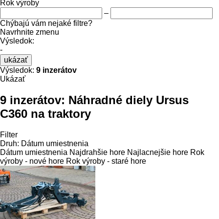
Rok výroby
–
Chýbajú vám nejaké filtre?
Navrhnite zmenu
Výsledok:
-
ukázať
Výsledok:
9 inzerátov
Ukázať
9 inzerátov:
Náhradné diely Ursus
C360 na traktory
Filter
Druh
:
Dátum umiestnenia
Dátum umiestnenia
Najdrahšie hore
Najlacnejšie hore
Rok
výroby - nové hore
Rok výroby - staré hore