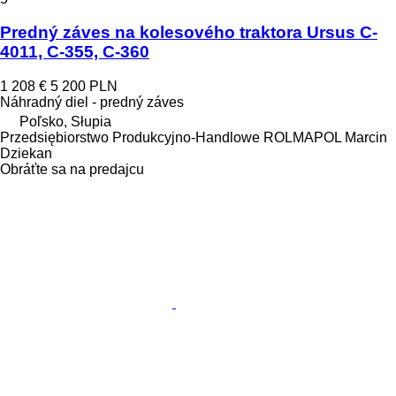
Predný záves na kolesového traktora Ursus C-
4011, C-355, C-360
1 208 €
5 200 PLN
Náhradný diel - predný záves
Poľsko, Słupia
Przedsiębiorstwo Produkcyjno-Handlowe ROLMAPOL Marcin
Dziekan
Obráťte sa na predajcu