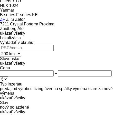
Filters
YTO
NLX 1024
Yanmar
B-series
F-series
KE
ZF
ZTS
Zetor
7211
Crystal
Forterra
Proxima
Zuidberg
Ålö
ukázať všetky
Lokalizácia
Vyhľadať v okruhu
Slovensko
ukázať všetky
Cena
–
Typ inzerátu
predaj
od výrobcu
lízing
úver
na splátky
výmena staré za nové
výmena
ukázať všetky
Stav
nový
pojazdené
ukázať všetky