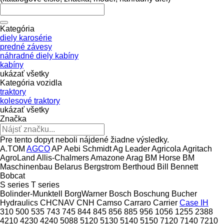
Kategória
diely karosérie
predné závesy
náhradné diely kabíny
kabíny
ukázať všetky
Kategória vozidla
traktory
kolesové traktory
ukázať všetky
Značka
Pre tento dopyt neboli nájdené žiadne výsledky.
A.TOM
AGCO
AP
Aebi Schmidt
Ag Leader
Agricola
Agritach
AgroLand
Allis-Chalmers
Amazone
Arag
BM Horse
BM
Maschinenbau
Belarus
Bergstrom
Berthoud
Bill Bennett
Bobcat
S series
T series
Bolinder-Munktell
BorgWarner
Bosch
Boschung
Bucher
Hydraulics
CHCNAV
CNH
Camso
Carraro
Carrier
Case IH
310
500
535
743
745
844
845
856
885
956
1056
1255
2388
4210
4230
4240
5088
5120
5130
5140
5150
7120
7140
7210