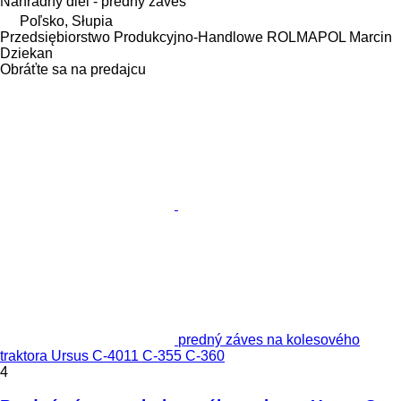
Náhradný diel - predný záves
Poľsko, Słupia
Przedsiębiorstwo Produkcyjno-Handlowe ROLMAPOL Marcin
Dziekan
Obráťte sa na predajcu
predný záves na kolesového
traktora Ursus C-4011 C-355 C-360
4