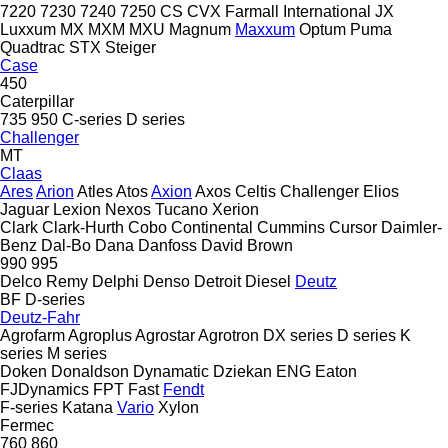
7220
7230
7240
7250
CS
CVX
Farmall
International
JX
Luxxum
MX
MXM
MXU
Magnum
Maxxum
Optum
Puma
Quadtrac
STX
Steiger
Case
450
Caterpillar
735
950
C-series
D series
Challenger
MT
Claas
Ares
Arion
Atles
Atos
Axion
Axos
Celtis
Challenger
Elios
Jaguar
Lexion
Nexos
Tucano
Xerion
Clark
Clark-Hurth
Cobo
Continental
Cummins
Cursor
Daimler-
Benz
Dal-Bo
Dana
Danfoss
David Brown
990
995
Delco Remy
Delphi
Denso
Detroit Diesel
Deutz
BF
D-series
Deutz-Fahr
Agrofarm
Agroplus
Agrostar
Agrotron
DX series
D series
K
series
M series
Doken
Donaldson
Dynamatic
Dziekan
ENG
Eaton
FJDynamics
FPT
Fast
Fendt
F-series
Katana
Vario
Xylon
Fermec
760
860