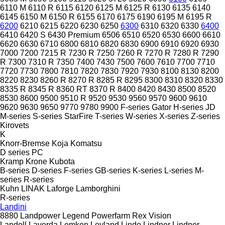
6110 M
6110 R
6115
6120
6125 M
6125 R
6130
6135
6140
6145
6150 M
6150 R
6155
6170
6175
6190
6195 M
6195 R
6200
6210
6215
6220
6230
6250
6300
6310
6320
6330
6400
6410
6420 S
6430 Premium
6506
6510
6520
6530
6600
6610
6620
6630
6710
6800
6810
6820
6830
6900
6910
6920
6930
7000
7200
7215 R
7230 R
7250
7260 R
7270 R
7280 R
7290
R
7300
7310 R
7350
7400
7430
7500
7600
7610
7700
7710
7720
7730
7800
7810
7820
7830
7920
7930
8100
8130
8200
8220
8230
8260 R
8270 R
8285 R
8295
8300
8310
8320
8330
8335 R
8345 R
8360 RT
8370 R
8400
8420
8430
8500
8520
8530
8600
9500
9510 R
9520
9530
9560
9570
9600
9610
9620
9630
9650
9770
9780
9900
F-series
Gator
H-series
JD
M-series
S-series
StarFire
T-series
W-series
X-series
Z-series
Kirovets
K
Knorr-Bremse
Koja
Komatsu
D series
PC
Kramp
Krone
Kubota
B-series
D-series
F-series
GB-series
K-series
L-series
M-
series
R-series
Kuhn
LINAK
Laforge
Lamborghini
R-series
Landini
8880
Landpower
Legend
Powerfarm
Rex
Vision
Landoll
Laverda
Lemken
Leyland
Linde
Lindner
Lindner