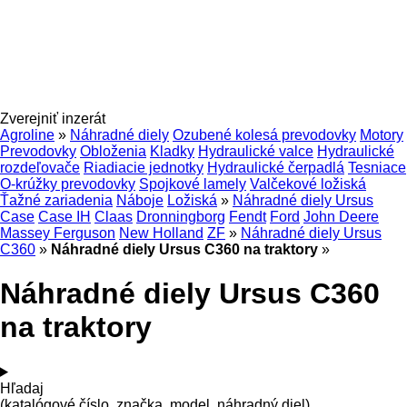
Zverejniť inzerát
Agroline
»
Náhradné diely
Ozubené kolesá prevodovky
Motory
Prevodovky
Obloženia
Kladky
Hydraulické valce
Hydraulické
rozdeľovače
Riadiacie jednotky
Hydraulické čerpadlá
Tesniace
O-krúžky prevodovky
Spojkové lamely
Valčekové ložiská
Ťažné zariadenia
Náboje
Ložiská
»
Náhradné diely Ursus
Case
Case IH
Claas
Dronningborg
Fendt
Ford
John Deere
Massey Ferguson
New Holland
ZF
»
Náhradné diely Ursus
C360
»
Náhradné diely Ursus C360 na traktory
»
Náhradné diely Ursus C360
na traktory
Hľadaj
(katalógové číslo, značka, model, náhradný diel)