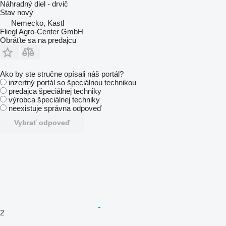
Náhradný diel - drvič
Stav
nový
Nemecko, Kastl
Fliegl Agro-Center GmbH
Obráťte sa na predajcu
Ako by ste stručne opísali náš portál?
inzertný portál so špeciálnou technikou
predajca špeciálnej techniky
výrobca špeciálnej techniky
neexistuje správna odpoveď
Vybrať odpoveď
2