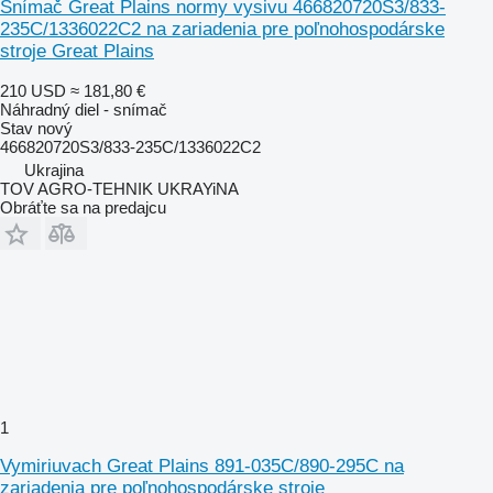
Snímač Great Plains normy vysivu 466820720S3/833-
235C/1336022C2 na zariadenia pre poľnohospodárske
stroje Great Plains
210 USD
≈ 181,80 €
Náhradný diel - snímač
Stav
nový
466820720S3/833-235C/1336022C2
Ukrajina
TOV AGRO-TEHNIK UKRAYiNA
Obráťte sa na predajcu
1
Vymiriuvach Great Plains 891-035C/890-295C na
zariadenia pre poľnohospodárske stroje