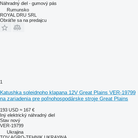
Náhradný diel - gumový pás
Rumunsko
ROYAL DRU SRL
Obráťte sa na predajcu
1
Katushka soleidnoho klapana 12V Great Plains VER-19799
na zariadenia pre poľnohospodárske stroje Great Plains
193 USD
≈ 167 €
Iný elektrický náhradný diel
Stav
nový
VER-19799
Ukrajina
TOV AGRO-TEHNIK UKRAYiNA