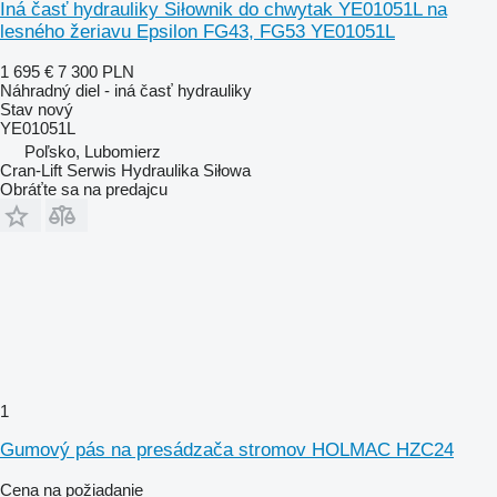
Iná časť hydrauliky Siłownik do chwytak YE01051L na
lesného žeriavu Epsilon FG43, FG53 YE01051L
1 695 €
7 300 PLN
Náhradný diel - iná časť hydrauliky
Stav
nový
YE01051L
Poľsko, Lubomierz
Cran-Lift Serwis Hydraulika Siłowa
Obráťte sa na predajcu
1
Gumový pás na presádzača stromov HOLMAC HZC24
Cena na požiadanie