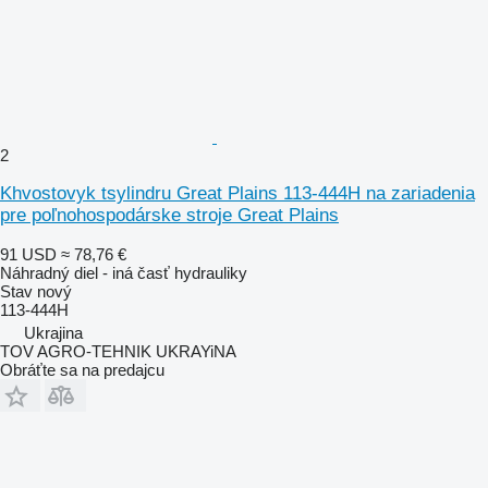
2
Khvostovyk tsylindru Great Plains 113-444H na zariadenia
pre poľnohospodárske stroje Great Plains
91 USD
≈ 78,76 €
Náhradný diel - iná časť hydrauliky
Stav
nový
113-444H
Ukrajina
TOV AGRO-TEHNIK UKRAYiNA
Obráťte sa na predajcu