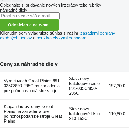
Objednajte si pridávanie nových inzerátov tejto rubriky
náhradné diely
Odosielanie na e-mail
Kliknutím sem vyjadrujete súhlas s našimi
zásadami ochrany
osobných údajov
a
používateľskými dohodami
.
Ceny za náhradné diely
Stav: nový,
Vymiriuvach Great Plains 891-
katalógové číslo:
035C/890-295C na zariadenia
197,30 €
891-035C/890-
pre poľnohospodárske stroje
295C
Klapan hidravlichnyi Great
Stav: nový,
Plains na zariadenia pre
katalógové číslo:
110,80 €
poľnohospodárske stroje Great
810-152C
Plains