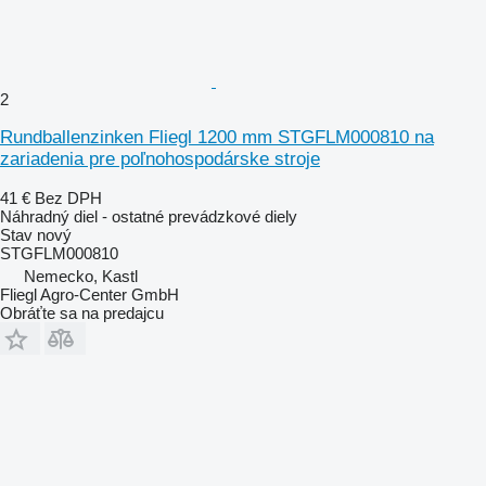
2
Rundballenzinken Fliegl 1200 mm STGFLM000810 na
zariadenia pre poľnohospodárske stroje
41 €
Bez DPH
Náhradný diel - ostatné prevádzkové diely
Stav
nový
STGFLM000810
Nemecko, Kastl
Fliegl Agro-Center GmbH
Obráťte sa na predajcu