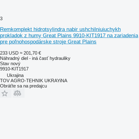
3
Remkomplekt hidrotsylindra nabir ushchilniuiuchykh
prokladok z humy Great Plains 9910-KIT1917 na zariadenia
pre poľnohospodárske stroje Great Plains
233 USD
≈ 201,70 €
Náhradný diel - iná časť hydrauliky
Stav
nový
9910-KIT1917
Ukrajina
TOV AGRO-TEHNIK UKRAYiNA
Obráťte sa na predajcu