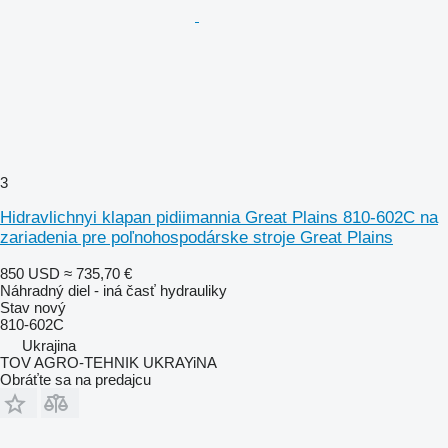
3
Hidravlichnyi klapan pidiimannia Great Plains 810-602C na
zariadenia pre poľnohospodárske stroje Great Plains
850 USD
≈ 735,70 €
Náhradný diel - iná časť hydrauliky
Stav
nový
810-602C
Ukrajina
TOV AGRO-TEHNIK UKRAYiNA
Obráťte sa na predajcu