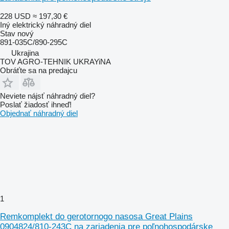
228 USD
≈ 197,30 €
Iný elektrický náhradný diel
Stav
nový
891-035C/890-295C
Ukrajina
TOV AGRO-TEHNIK UKRAYiNA
Obráťte sa na predajcu
Neviete nájsť náhradný diel?
Poslať žiadosť ihneď!
Objednať náhradný diel
1
Remkomplekt do gerotornogo nasosa Great Plains
0904824/810-243C na zariadenia pre poľnohospodárske