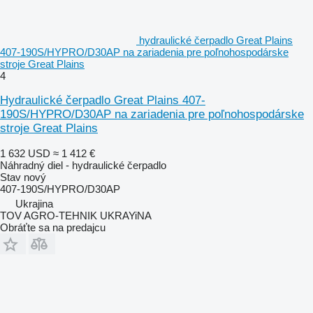
hydraulické čerpadlo Great Plains
407-190S/HYPRO/D30AP na zariadenia pre poľnohospodárske
stroje Great Plains
4
Hydraulické čerpadlo Great Plains 407-
190S/HYPRO/D30AP na zariadenia pre poľnohospodárske
stroje Great Plains
1 632 USD
≈ 1 412 €
Náhradný diel - hydraulické čerpadlo
Stav
nový
407-190S/HYPRO/D30AP
Ukrajina
TOV AGRO-TEHNIK UKRAYiNA
Obráťte sa na predajcu