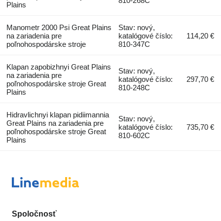
810-268C
Plains
Manometr 2000 Psi Great Plains
Stav: nový,
na zariadenia pre
katalógové číslo:
114,20 €
poľnohospodárske stroje
810-347C
Klapan zapobizhnyi Great Plains
Stav: nový,
na zariadenia pre
katalógové číslo:
297,70 €
poľnohospodárske stroje Great
810-248C
Plains
Hidravlichnyi klapan pidiimannia
Stav: nový,
Great Plains na zariadenia pre
katalógové číslo:
735,70 €
poľnohospodárske stroje Great
810-602C
Plains
Spoločnosť