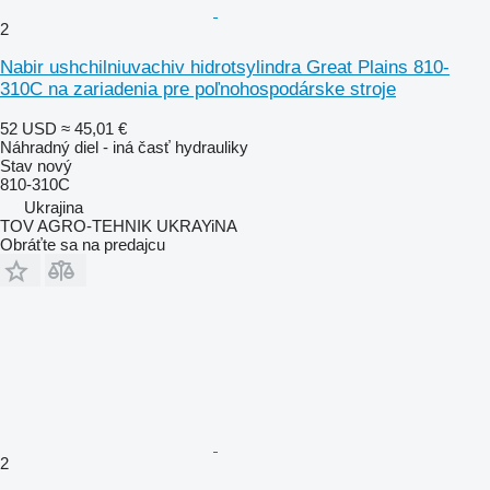
2
Nabir ushchilniuvachiv hidrotsylindra Great Plains 810-
310C na zariadenia pre poľnohospodárske stroje
52 USD
≈ 45,01 €
Náhradný diel - iná časť hydrauliky
Stav
nový
810-310C
Ukrajina
TOV AGRO-TEHNIK UKRAYiNA
Obráťte sa na predajcu
2