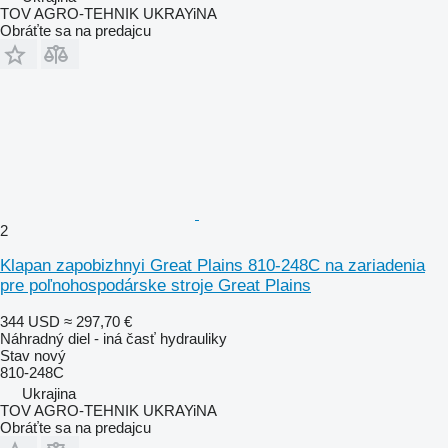
TOV AGRO-TEHNIK UKRAYiNA
Obráťte sa na predajcu
2
Klapan zapobizhnyi Great Plains 810-248C na zariadenia
pre poľnohospodárske stroje Great Plains
344 USD
≈ 297,70 €
Náhradný diel - iná časť hydrauliky
Stav
nový
810-248C
Ukrajina
TOV AGRO-TEHNIK UKRAYiNA
Obráťte sa na predajcu