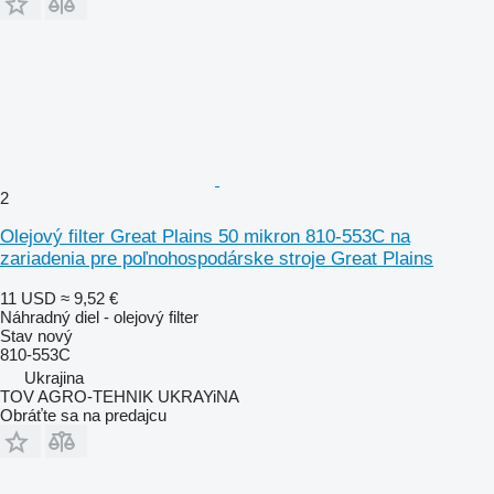
2
Olejový filter Great Plains 50 mikron 810-553C na
zariadenia pre poľnohospodárske stroje Great Plains
11 USD
≈ 9,52 €
Náhradný diel - olejový filter
Stav
nový
810-553C
Ukrajina
TOV AGRO-TEHNIK UKRAYiNA
Obráťte sa na predajcu