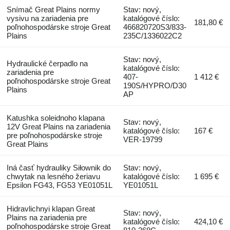
Snímač Great Plains normy
Stav: nový,
vysivu na zariadenia pre
katalógové číslo:
181,80 €
poľnohospodárske stroje Great
466820720S3/833-
Plains
235C/1336022C2
Stav: nový,
Hydraulické čerpadlo na
katalógové číslo:
zariadenia pre
407-
1 412 €
poľnohospodárske stroje Great
190S/HYPRO/D30
Plains
AP
Katushka soleidnoho klapana
Stav: nový,
12V Great Plains na zariadenia
katalógové číslo:
167 €
pre poľnohospodárske stroje
VER-19799
Great Plains
Iná časť hydrauliky Siłownik do
Stav: nový,
chwytak na lesného žeriavu
katalógové číslo:
1 695 €
Epsilon FG43, FG53 YE01051L
YE01051L
Hidravlichnyi klapan Great
Stav: nový,
Plains na zariadenia pre
katalógové číslo:
424,10 €
poľnohospodárske stroje Great