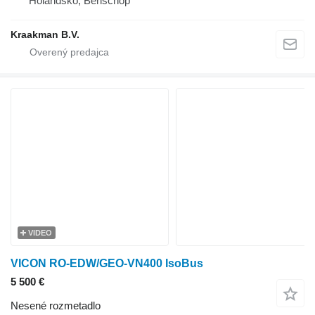
Holandsko, Benschop
Kraakman B.V.
VIDEO
VICON RO-EDW/GEO-VN400 IsoBus
5 500 €
Nesené rozmetadlo