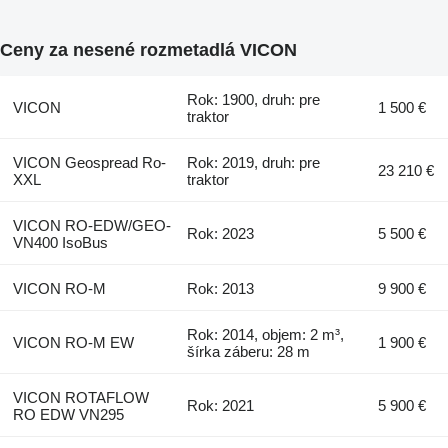
Ceny za nesené rozmetadlá VICON
Rok: 1900, druh: pre
VICON
1 500 €
traktor
VICON Geospread Ro-
Rok: 2019, druh: pre
23 210 €
XXL
traktor
VICON RO-EDW/GEO-
Rok: 2023
5 500 €
VN400 IsoBus
VICON RO-M
Rok: 2013
9 900 €
Rok: 2014, objem: 2 m³,
VICON RO-M EW
1 900 €
šírka záberu: 28 m
VICON ROTAFLOW
Rok: 2021
5 900 €
RO EDW VN295