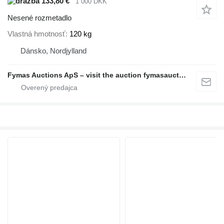
133,80 €
1 000 DKK
Nesené rozmetadlo
Vlastná hmotnosť
120 kg
Dánsko, Nordjylland
Fymas Auctions ApS – visit the auction fymasauctions.dk