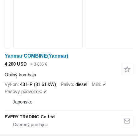
Yanmar COMBINE(Yanmar)
4 200 USD
≈ 3 635 €
Obilný kombajn
Výkon
43 HP (31.61 kW)
Palivo
diesel
Mini
✓
Pásový podvozok
✓
Japonsko
EVERY TRADING Co Ltd