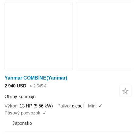
Yanmar COMBINE(Yanmar)
2 940 USD
≈ 2 545 €
Obilný kombajn
Výkon
13 HP (9.56 kW)
Palivo
diesel
Mini
✓
Pásový podvozok
✓
Japonsko