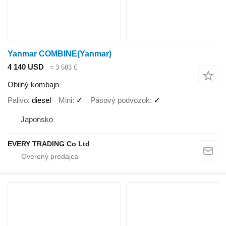
Yanmar COMBINE(Yanmar)
4 140 USD
≈ 3 583 €
Obilný kombajn
Palivo
diesel
Mini
✓
Pásový podvozok
✓
Japonsko
EVERY TRADING Co Ltd