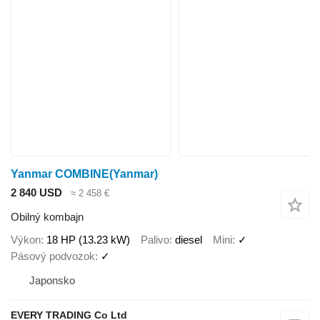
Yanmar COMBINE(Yanmar)
2 840 USD
≈ 2 458 €
Obilný kombajn
Výkon
18 HP (13.23 kW)
Palivo
diesel
Mini
✓
Pásový podvozok
✓
Japonsko
EVERY TRADING Co Ltd