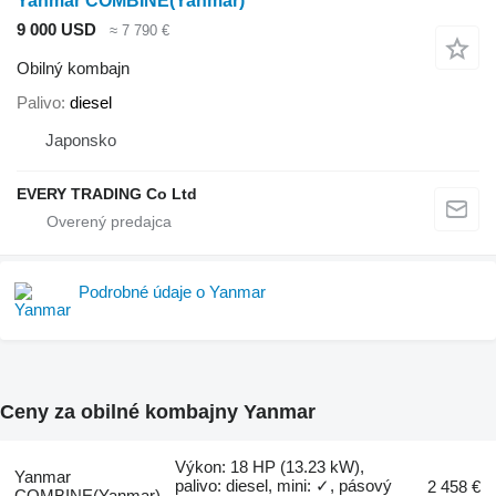
Yanmar COMBINE(Yanmar)
9 000 USD
≈ 7 790 €
Obilný kombajn
Palivo
diesel
Japonsko
EVERY TRADING Co Ltd
Podrobné údaje o Yanmar
Ceny za obilné kombajny Yanmar
Výkon: 18 HP (13.23 kW),
Yanmar
palivo: diesel, mini: ✓, pásový
2 458 €
COMBINE(Yanmar)