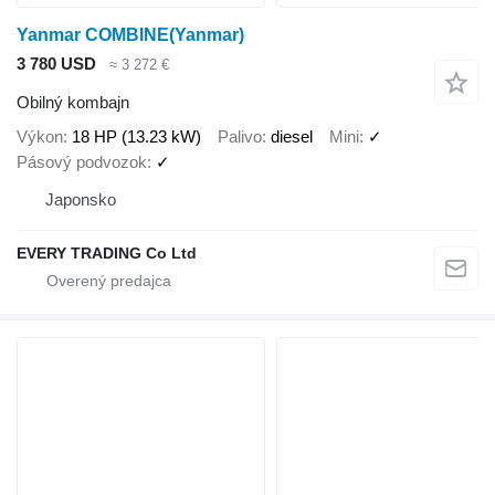
Yanmar COMBINE(Yanmar)
3 780 USD
≈ 3 272 €
Obilný kombajn
Výkon
18 HP (13.23 kW)
Palivo
diesel
Mini
✓
Pásový podvozok
✓
Japonsko
EVERY TRADING Co Ltd