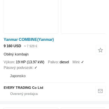
Yanmar COMBINE(Yanmar)
9 160 USD
≈ 7 928 €
Obilný kombajn
Výkon
19 HP (13.97 kW)
Palivo
diesel
Mini
✓
Pásový podvozok
✓
Japonsko
EVERY TRADING Co Ltd