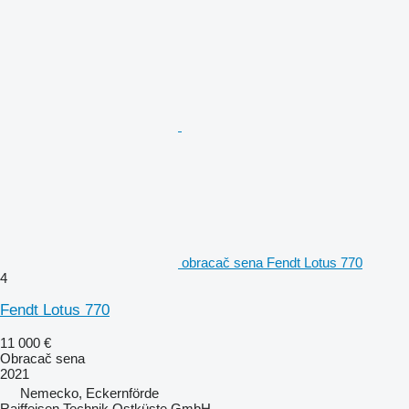
obracač sena Fendt Lotus 770
4
Fendt Lotus 770
11 000 €
Obracač sena
2021
Nemecko, Eckernförde
Raiffeisen Technik Ostküste GmbH