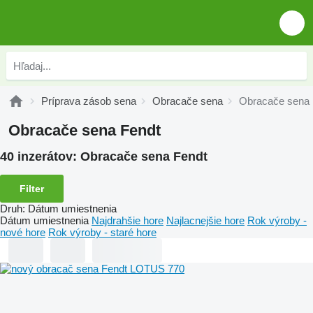
Príprava zásob sena
Obracače sena
Obracače sena 
Obracače sena Fendt
40 inzerátov:
Obracače sena Fendt
Filter
Druh
:
Dátum umiestnenia
Dátum umiestnenia
Najdrahšie hore
Najlacnejšie hore
Rok výroby -
nové hore
Rok výroby - staré hore