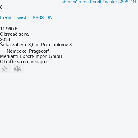
obracač sena Fendt Twister 8608 DN
8
Fendt Twister 8608 DN
11 990 €
Obracač sena
2018
Šírka záberu
8,6 m
Počet rotorov
8
Nemecko, Pragsdorf
Merkantil Export-Import GmbH
Obráťte sa na predajcu