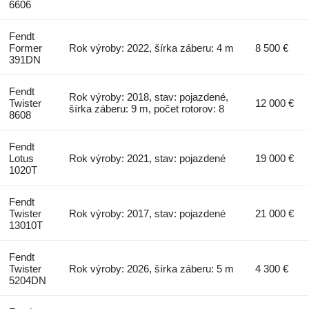
6606
Fendt
Former
Rok výroby: 2022, šírka záberu: 4 m
8 500 €
391DN
Fendt
Rok výroby: 2018, stav: pojazdené,
Twister
12 000 €
šírka záberu: 9 m, počet rotorov: 8
8608
Fendt
Lotus
Rok výroby: 2021, stav: pojazdené
19 000 €
1020T
Fendt
Twister
Rok výroby: 2017, stav: pojazdené
21 000 €
13010T
Fendt
Twister
Rok výroby: 2026, šírka záberu: 5 m
4 300 €
5204DN