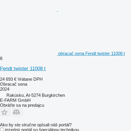
obracač sena Fendt twister 11008 t
8
Fendt twister 11008 t
24 693 €
Vrátane DPH
Obracač sena
2024
Rakúsko, At-5274 Burgkirchen
E-FARM GmbH
Obráťte sa na predajcu
Ako by ste stručne opísali náš portál?
inzertný portál so špeciálnou technikou