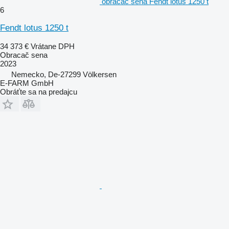
obracač sena Fendt lotus 1250 t
6
Fendt lotus 1250 t
34 373 €
Vrátane DPH
Obracač sena
2023
Nemecko, De-27299 Völkersen
E-FARM GmbH
Obráťte sa na predajcu