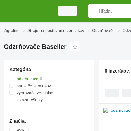
Agroline
Stroje na pestovanie zemiakov
Odzrňovače
Odzr
Odzrňovače Baselier
Kategória
8 inzerátov
odzrňovače
sadzače zemiakov
vyoravače zemiakov
ukázať všetky
Značka
AVR