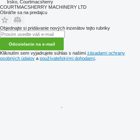
Írsko, Courtmacsherry
COURTMACSHERRY MACHINERY LTD
Obráťte sa na predajcu
Objednajte si pridávanie nových inzerátov tejto rubriky
Odosielanie na e-mail
Kliknutím sem vyjadrujete súhlas s našimi
zásadami ochrany
osobných údajov
a
používateľskými dohodami
.