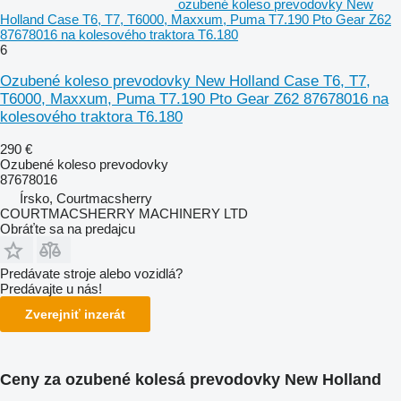
ozubené koleso prevodovky New
Holland Case T6, T7, T6000, Maxxum, Puma T7.190 Pto Gear Z62
87678016 na kolesového traktora T6.180
6
Ozubené koleso prevodovky New Holland Case T6, T7,
T6000, Maxxum, Puma T7.190 Pto Gear Z62 87678016 na
kolesového traktora T6.180
290 €
Ozubené koleso prevodovky
87678016
Írsko, Courtmacsherry
COURTMACSHERRY MACHINERY LTD
Obráťte sa na predajcu
Predávate stroje alebo vozidlá?
Predávajte u nás!
Zverejniť inzerát
Ceny za ozubené kolesá prevodovky New Holland