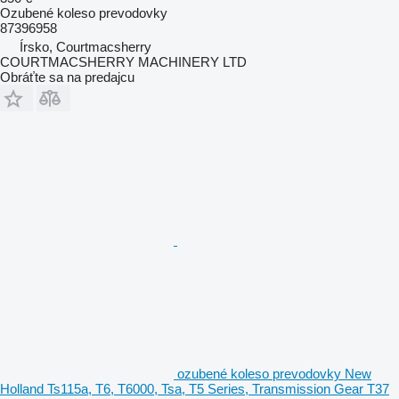
Ozubené koleso prevodovky
87396958
Írsko, Courtmacsherry
COURTMACSHERRY MACHINERY LTD
Obráťte sa na predajcu
ozubené koleso prevodovky New
Holland Ts115a, T6, T6000, Tsa, T5 Series, Transmission Gear T37