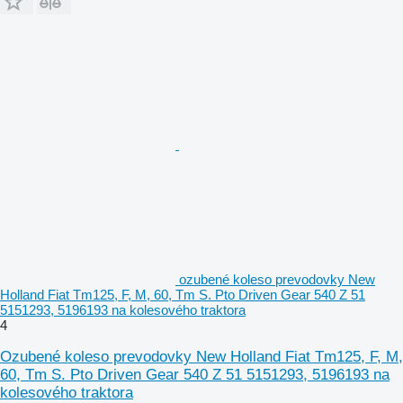
ozubené koleso prevodovky New
Holland Fiat Tm125, F, M, 60, Tm S. Pto Driven Gear 540 Z 51
5151293, 5196193 na kolesového traktora
4
Ozubené koleso prevodovky New Holland Fiat Tm125, F, M,
60, Tm S. Pto Driven Gear 540 Z 51 5151293, 5196193 na
kolesového traktora