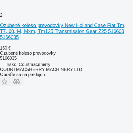
2
Ozubené koleso prevodovky New Holland Case Fiat Tm,
T7, 60, M, Mxm, Tm125 Transmission Gear Z25 516603
5166035
160 €
Ozubené koleso prevodovky
5166035
Írsko, Courtmacsherry
COURTMACSHERRY MACHINERY LTD
Obráťte sa na predajcu