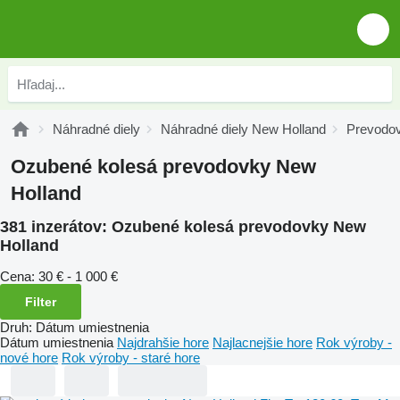
Náhradné diely
Náhradné diely New Holland
Prevodov
Ozubené kolesá prevodovky New
Holland
381 inzerátov:
Ozubené kolesá prevodovky New
Holland
Cena:
30 € - 1 000 €
Filter
Druh
:
Dátum umiestnenia
Dátum umiestnenia
Najdrahšie hore
Najlacnejšie hore
Rok výroby -
nové hore
Rok výroby - staré hore