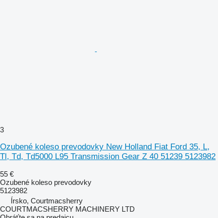
3
Ozubené koleso prevodovky New Holland Fiat Ford 35, L,
Tl, Td, Td5000 L95 Transmission Gear Z 40 51239 5123982
55 €
Ozubené koleso prevodovky
5123982
Írsko, Courtmacsherry
COURTMACSHERRY MACHINERY LTD
Obráťte sa na predajcu