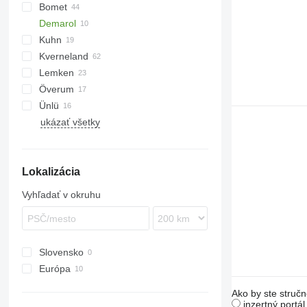
Bomet
PN
KM180
Cayron
Demarol
Cayros
U-series
Kuhn
Teres
Z-series
Kverneland
Tyrok
Challenger
Lemken
Manager
EG
Överum
Vari-Master
PB
Diamant
5-35
Servo
Albatros
Eurostar
IBIS
PNV
Ünlü
RS
EurOpal
Kormoran
ukázať všetky
Juwel
Opal
VariDiamant
Lokalizácia
VariOpal
VarioPack
Vyhľadať v okruhu
Slovensko
Európa
Poľsko
Ako by ste stručn
Rumunsko
inzertný portá