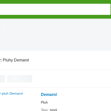
l
v:
Pluhy Demarol
Demarol
Pluh
Stav
nový