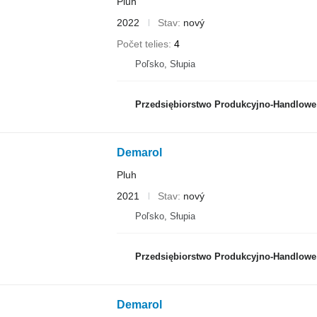
Pluh
2022
Stav
nový
Počet telies
4
Poľsko, Słupia
Przedsiębiorstwo Produkcyjno-Handlowe ROLM
Demarol
Pluh
2021
Stav
nový
Poľsko, Słupia
Przedsiębiorstwo Produkcyjno-Handlowe ROLM
Demarol