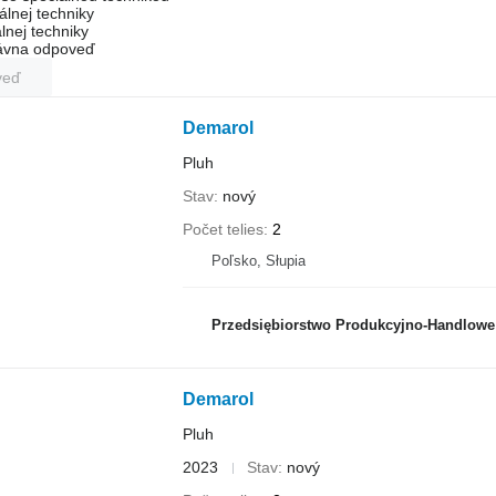
álnej techniky
lnej techniky
rávna odpoveď
veď
Demarol
Pluh
Stav
nový
Počet telies
2
Poľsko, Słupia
Przedsiębiorstwo Produkcyjno-Handlowe ROLM
Demarol
Pluh
2023
Stav
nový