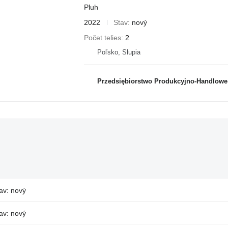
Pluh
2022
Stav
nový
Počet telies
2
Poľsko, Słupia
Przedsiębiorstwo Produkcyjno-Handlowe ROLM
av: nový
av: nový