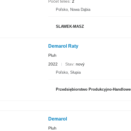
Počet telies
2
Poľsko, Nowa Dąbia
SLAWEK-MASZ
Demarol Raty
Pluh
2022
Stav
nový
Poľsko, Słupia
Przedsiębiorstwo Produkcyjno-Handlowe ROLM
Demarol
Pluh