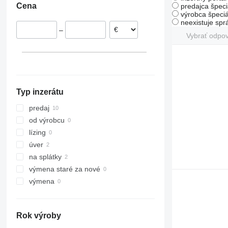
Cena
predajca špeci
výrobca špeciá
neexistuje sp
–
Vybrať odpo
Typ inzerátu
predaj
od výrobcu
lízing
úver
na splátky
výmena staré za nové
výmena
Rok výroby