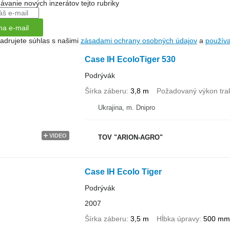
dávanie nových inzerátov tejto rubriky
na e-mail
jadrujete súhlas s našimi
zásadami ochrany osobných údajov
a
použív
Case IH EcoloTiger 530
Podrývák
Šírka záberu
3,8 m
Požadovaný výkon tra
Ukrajina, m. Dnipro
VIDEO
TOV "ARION-AGRO"
Case IH Ecolo Tiger
Podrývák
2007
Šírka záberu
3,5 m
Hĺbka úpravy
500 mm