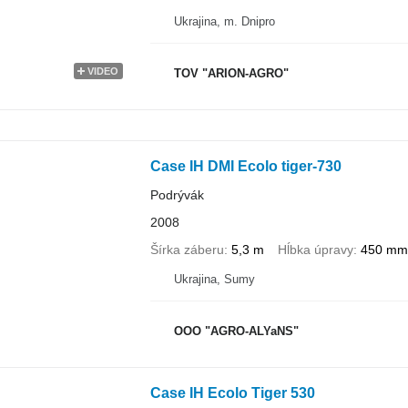
Ukrajina, m. Dnipro
VIDEO
TOV "ARION-AGRO"
Case IH DMI Ecolo tiger-730
Podrývák
2008
Šírka záberu
5,3 m
Hĺbka úpravy
450 mm
Ukrajina, Sumy
OOO "AGRO-ALYaNS"
Case IH Ecolo Tiger 530