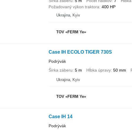
Šírka záberu
5 m
Počet riadkov
7
Hĺbka
Požadovaný výkon traktora
400 HP
Ukrajina, Kyiv
TOV «FERM Ye»
Case IH ECOLO TIGER 730S
Podrývák
Šírka záberu
5 m
Hĺbka úpravy
50 mm
Ukrajina, Kyiv
TOV «FERM Ye»
Case IH 14
Podrývák