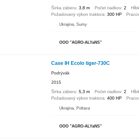
Šírka záberu
3,8 m
Počet riadkov
2
Hĺb
Požadovaný výkon traktora
300 HP
Pracov
Ukrajina, Sumy
OOO "AGRO-ALYaNS"
Case IH Ecolo tiger-730C
Podrývák
2015
Šírka záberu
5,3 m
Počet riadkov
2
Hĺb
Požadovaný výkon traktora
400 HP
Pracov
Ukrajina, Poltava
OOO "AGRO-ALYaNS"