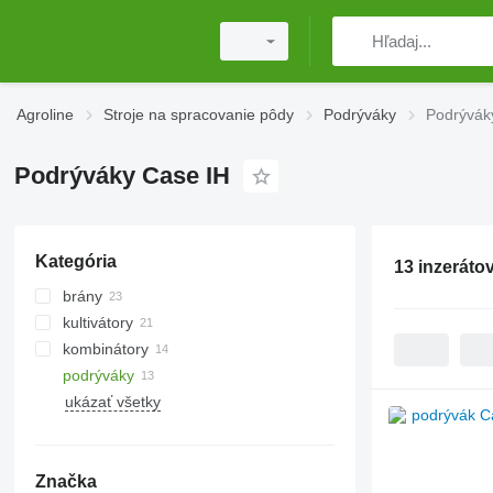
Agroline
Stroje na spracovanie pôdy
Podrýváky
Podrývák
Podrýváky Case IH
Kategória
13 inzeráto
brány
kultivátory
diskové brány
kombinátory
podrýváky
ukázať všetky
sekacie valce
Značka