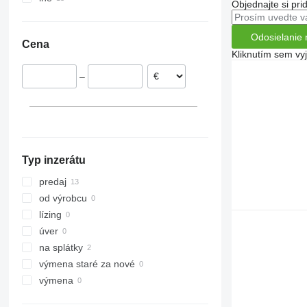
Objednajte si pri
Ukrajina
Odosielanie 
Cena
Kliknutím sem vy
–
Typ inzerátu
predaj
od výrobcu
lízing
úver
na splátky
výmena staré za nové
výmena