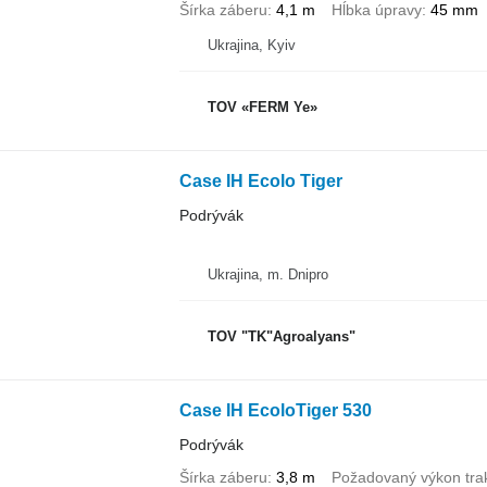
Šírka záberu
4,1 m
Hĺbka úpravy
45 mm
Ukrajina, Kyiv
TOV «FERM Ye»
Case IH Ecolo Tiger
Podrývák
Ukrajina, m. Dnipro
TOV "TK"Agroalyans"
Case IH EcoloTiger 530
Podrývák
Šírka záberu
3,8 m
Požadovaný výkon tra