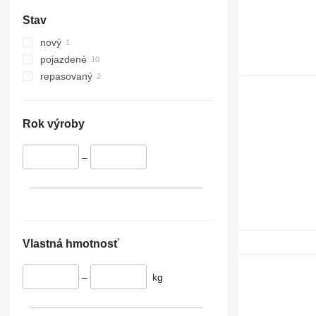
Stav
nový
pojazdené
repasovaný
Rok výroby
–
Vlastná hmotnosť
–
kg