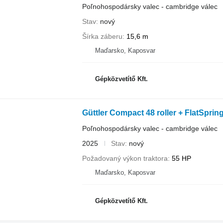
Poľnohospodársky valec - cambridge válec
Stav
nový
Šírka záberu
15,6 m
Maďarsko, Kaposvar
Gépközvetítő Kft.
Güttler Compact 48 roller + FlatSpring
Poľnohospodársky valec - cambridge válec
2025
Stav
nový
Požadovaný výkon traktora
55 HP
Maďarsko, Kaposvar
Gépközvetítő Kft.