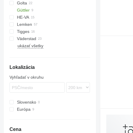
Golta
10
KW
BW
Tiger Mate
Minimax
Güttler
Multiflex
HE-VA
Lemken
Cultro
Vari-Master
Tigges
Optipack
VarioPack
Lion
Dupe
Väderstad
Zirkon
Synkro
KL
KZK
ukázať všetky
Carrier
Rexius
Rollex
Lokalizácia
Vyhľadať v okruhu
Slovensko
Európa
Maďarsko
Nemecko
Cena
Rumunsko