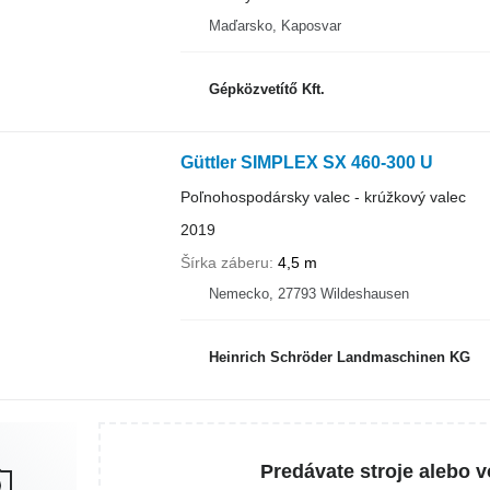
Maďarsko, Kaposvar
Gépközvetítő Kft.
Güttler SIMPLEX SX 460-300 U
Poľnohospodársky valec - krúžkový valec
2019
Šírka záberu
4,5 m
Nemecko, 27793 Wildeshausen
Heinrich Schröder Landmaschinen KG
Predávate stroje alebo v