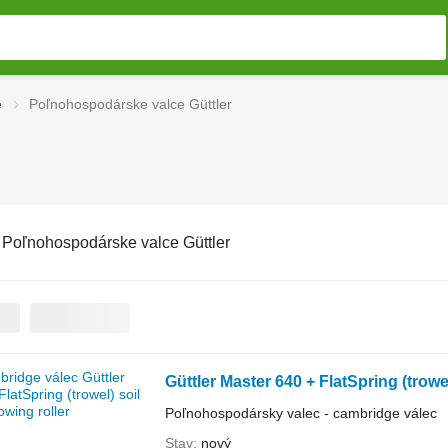
e
Poľnohospodárske valce Güttler
:
Poľnohospodárske valce Güttler
Güttler Master 640 + FlatSpring (trowel
Poľnohospodársky valec - cambridge válec
Stav
nový