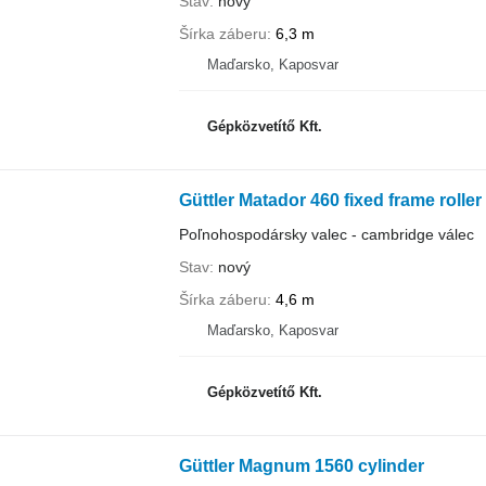
Stav
nový
Šírka záberu
6,3 m
Maďarsko, Kaposvar
Gépközvetítő Kft.
Güttler Matador 460 fixed frame roller
Poľnohospodársky valec - cambridge válec
Stav
nový
Šírka záberu
4,6 m
Maďarsko, Kaposvar
Gépközvetítő Kft.
Güttler Magnum 1560 cylinder