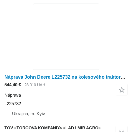
Náprava John Deere L225732 na kolesového traktora John Deere 6930, 6930PR, 6830, 6830PR, 610R, 6145R, 6150R, 6155R, 6155M, 6150M
544,40 €
28 010 UAH
Náprava
L225732
Ukrajina, m. Kyiv
TOV «TORGOVA KOMPANIYa «LAD I MIR AGRO»