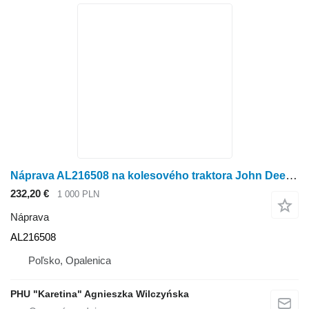
Náprava AL216508 na kolesového traktora John Deere 6110
232,20 €
1 000 PLN
Náprava
AL216508
Poľsko, Opalenica
PHU "Karetina" Agnieszka Wilczyńska