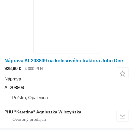
Náprava AL208809 na kolesového traktora John Deere 6xxxM 6xxxR
928,90 €
4 000 PLN
Náprava
AL208809
Poľsko, Opalenica
PHU "Karetina" Agnieszka Wilczyńska