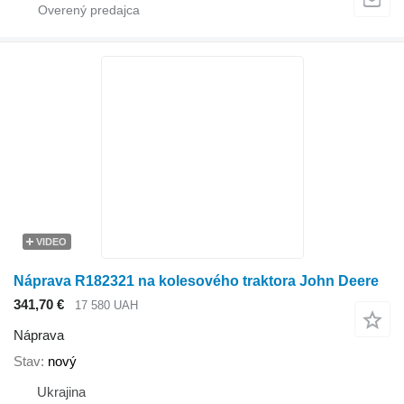
VIDEO
Náprava R182321 na kolesového traktora John Deere
341,70 €
17 580 UAH
Náprava
Stav
nový
Ukrajina