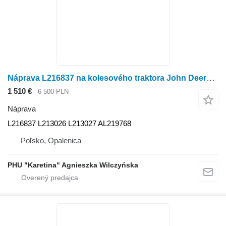
Náprava L216837 na kolesového traktora John Deere 6xxxM 6xxxR
1 510 €
6 500 PLN
Náprava
L216837 L213026 L213027 AL219768
Poľsko, Opalenica
PHU "Karetina" Agnieszka Wilczyńska