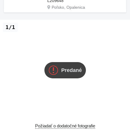
L209648
Poľsko, Opalenica
1/1
Predané
Požiadať o dodatočné fotografie