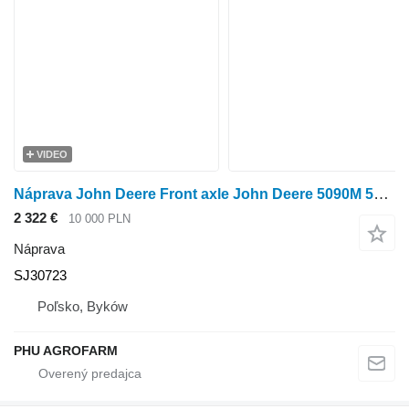
VIDEO
Náprava John Deere Front axle John Deere 5090M 5080M 5075M 5100M SJ30723 na kolesového traktora John Deere 5090M 5080M 5075M 5100M
2 322 €
10 000 PLN
Náprava
SJ30723
Poľsko, Byków
PHU AGROFARM