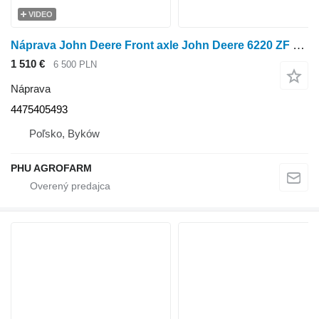
VIDEO
Náprava John Deere Front axle John Deere 6220 ZF 4475405493 na kolesového traktora John Deere 6220
1 510 €
6 500 PLN
Náprava
4475405493
Poľsko, Byków
PHU AGROFARM