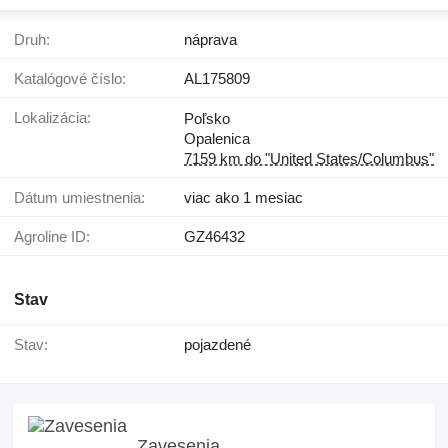
Druh:
náprava
Katalógové číslo:
AL175809
Lokalizácia:
Poľsko
Opalenica
7159 km do "United States/Columbus"
Dátum umiestnenia:
viac ako 1 mesiac
Agroline ID:
GZ46432
Stav
Stav:
pojazdené
Zavesenia