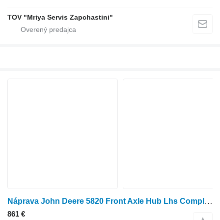
TOV "Mriya Servis Zapchastini"
Náprava John Deere 5820 Front Axle Hub Lhs Complete 1437-080124-114502-1 na kolesového traktora John Deere 5820
861 €