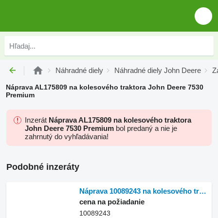
Náhradné diely
Náhradné diely John Deere
Z
Náprava AL175809 na kolesového traktora John Deere 7530
Premium
Inzerát
Náprava AL175809 na kolesového traktora
John Deere 7530 Premium
bol predaný a nie je
zahrnutý do vyhľadávania!
Podobné inzeráty
Náprava 10089243 na kolesového traktora John Deere 6xxxM 6xxxR
cena na požiadanie
10089243