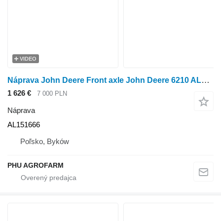
VIDEO
Náprava John Deere Front axle John Deere 6210 AL151666 na kolesového traktora John Deere 6210
1 626 €
7 000 PLN
Náprava
AL151666
Poľsko, Byków
PHU AGROFARM