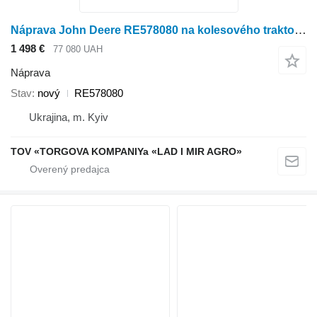
Náprava John Deere RE578080 na kolesového traktora John Deere 8245R, 8270R, 8295R, 8320R, 8345R, 8370R
1 498 €
77 080 UAH
Náprava
Stav
nový
RE578080
Ukrajina, m. Kyiv
TOV «TORGOVA KOMPANIYa «LAD I MIR AGRO»