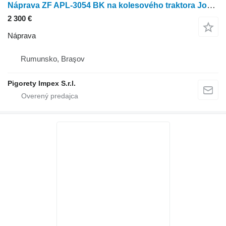
Náprava ZF APL-3054 BK na kolesového traktora John Deere
2 300 €
Náprava
Rumunsko, Braşov
Pigorety Impex S.r.l.