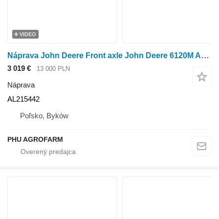
VIDEO
Náprava John Deere Front axle John Deere 6120M AL215442 na kolesového traktora John Deere 6120M
3 019 €
13 000 PLN
Náprava
AL215442
Poľsko, Byków
PHU AGROFARM