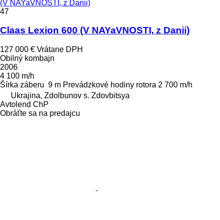
(V NAYaVNOSTI, z Danii)
47
Claas Lexion 600 (V NAYaVNOSTI, z Danii)
127 000 €
Vrátane DPH
Obilný kombajn
2006
4 100 m/h
Šírka záberu
9 m
Prevádzkové hodiny rotora
2 700 m/h
Ukrajina, Zdolbunov s. Zdovbitsya
Avtolend ChP
Obráťte sa na predajcu