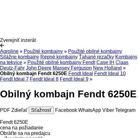
Zverejniť inzerát
Agroline
»
Použité kombajny
»
Použité obilné kombajny
Silážne kombajny
Repné kombajny
Ťahané rezačky
Kombajny
na tekvice
»
Použité obilné kombajny Fendt
Case IH
Claas
Deutz-Fahr
John Deere
Massey Ferguson
New Holland
»
Obilný kombajn Fendt 6250E
Fendt Ideal
Fendt Ideal 10
Fendt Ideal 7
Fendt Ideal 8
Fendt Ideal 9
»
Obilný kombajn Fendt 6250E
PDF
Zdieľať
Sťažnosť
Facebook
WhatsApp
Viber
Telegram
Fendt 6250E
cena na požiadanie
Obráťte sa na predajcu