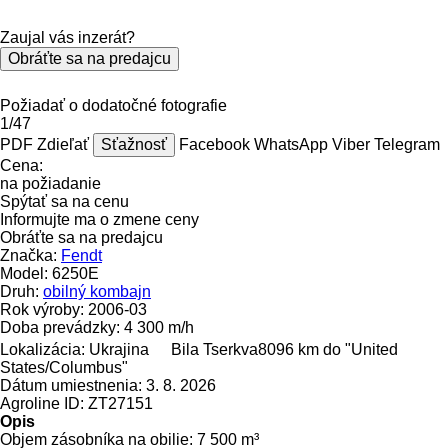
Zaujal vás inzerát?
Obráťte sa na predajcu
Požiadať o dodatočné fotografie
1/47
PDF
Zdieľať
Sťažnosť
Facebook
WhatsApp
Viber
Telegram
Cena:
na požiadanie
Spýtať sa na cenu
Informujte ma o zmene ceny
Obráťte sa na predajcu
Značka:
Fendt
Model:
6250E
Druh:
obilný kombajn
Rok výroby:
2006-03
Doba prevádzky:
4 300 m/h
Lokalizácia:
Ukrajina
Bila Tserkva
8096 km do "United
States/Columbus"
Dátum umiestnenia:
3. 8. 2026
Agroline ID:
ZT27151
Opis
Objem zásobníka na obilie:
7 500 m³