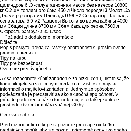
цилиндров 6 .Эксплуатационная масса без навесов 10300
кг Объем топливного бака 450 л Число передач 3 Молотьба
Диаметр ротора мм Площадь 0.99 м2 Сепаратор Площадь
сепаратора 5.9 м2 Размеры Высота до верха кабины 4000
мм Общая длина 8700 мм Обем бака для зерна 7500 л
Скорость разгрузки 85 L/sec
Požiadať o dodatočné informácie
Dôležité
Popis poskytol predajca. Všetky podrobnosti si prosím overte
priamo u predajcu.
Tipy na kúpu
Tipy pre bezpečnosť
Overenie predávajúceho
Ak sa rozhodnete kúpiť zariadenie za nízku cenu, uistite sa, že
komunikujete so skutočným predajcom. Zistite čo najviac
informácií o majiteľovi zariadenia. Jedným zo spôsobov
podvádzania je predstaviť sa ako skutočná spoločnosť. V
prípade podozrenia nás o tom informujte o ďalšej kontrole
prostredníctvom formulára spätnej väzby.
Cenová kontrola
Pred rozhodnutím o kúpe si pozorne prečítajte niekoľko
predajných ponúk, aby ste poznali priemerné ceny zvoleného