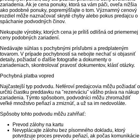
zariadenia. Ak je cena ponuky, ktorá sa vám páči, oveľa nižšia
ako podobné ponuky, popremýšľajte o tom. Významný cenový
rozdiel môže naznačovať skryté chyby alebo pokus predajcu o
spáchanie podvodných činov.
Nekupujte výrobky, ktorých cena je príliš odlišná od priemernej
ceny podobných zariadení.
Nedávajte súhlas s pochybnými prísľubmi a predplateným
tovarom. V prípade pochybností sa nebojte nechať si objasniť
detaily, požiadať o ďalšie fotografie a dokumenty o
zariadeniach, skontrolovať pravosť dokumentov, klásť otázky.
Pochybná platba vopred
Najčastejší typ podvodu. Neféroví predajcovia môžu požiadať o
určitú čiastku preddavku na "rezerváciu" vášho práva na nákup
zariadenia. Týmto spôsobom, podvodníci môžu zhromaždiť
veľké množstvo peňazí a zmiznúť, a už sa im nedovoláte.
Spôsoby tohto podvodu môžu zahŕňať:
Prevod zálohy na kartu
Nevyplácajte zálohu bez písomného dokladu, ktorý
potvrdzuje proces prevodu peňazí, ak počas komunikácie