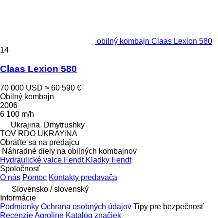
obilný kombajn Claas Lexion 580
14
Claas Lexion 580
70 000 USD
≈ 60 590 €
Obilný kombajn
2006
6 100 m/h
Ukrajina, Dmytrushky
TOV RDO UKRAYiNA
Obráťte sa na predajcu
Náhradné diely na obilných kombajnov
Hydraulické valce Fendt
Kladky Fendt
Spoločnosť
O nás
Pomoc
Kontakty predavača
Slovensko / slovenský
Informácie
Podmienky
Ochrana osobných údajov
Tipy pre bezpečnosť
Recenzie Agroline
Katalóg značiek