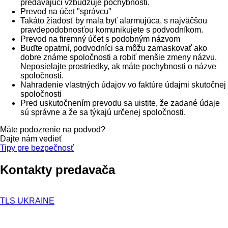
predávajúci vzbudzuje pochybnosti.
Prevod na účet "správcu"
Takáto žiadosť by mala byť alarmujúca, s najväčšou
pravdepodobnosťou komunikujete s podvodníkom.
Prevod na firemný účet s podobným názvom
Buďte opatrní, podvodníci sa môžu zamaskovať ako
dobre známe spoločnosti a robiť menšie zmeny názvu.
Neposielajte prostriedky, ak máte pochybnosti o názve
spoločnosti.
Nahradenie vlastných údajov vo faktúre údajmi skutočnej
spoločnosti
Pred uskutočnením prevodu sa uistite, že zadané údaje
sú správne a že sa týkajú určenej spoločnosti.
Máte podozrenie na podvod?
Dajte nám vedieť
Tipy pre bezpečnosť
Kontakty predavača
TLS UKRAINE