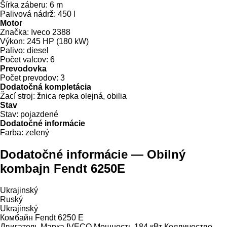
Šírka záberu:
6 m
Palivová nádrž:
450 l
Motor
Značka:
Iveco 2388
Výkon:
245 HP (180 kW)
Palivo:
diesel
Počet valcov:
6
Prevodovka
Počet prevodov:
3
Dodatočná kompletácia
Žací stroj:
žnica repka olejná, obilia
Stav
Stav:
pojazdené
Dodatočné informácie
Farba:
zelený
Dodatočné informácie — Obilný
kombajn Fendt 6250E
Ukrajinský
Ruský
Ukrajinský
Комбайн Fendt 6250 Е
Двигатель Марка IVECO Мощность 184 кВт Колличество