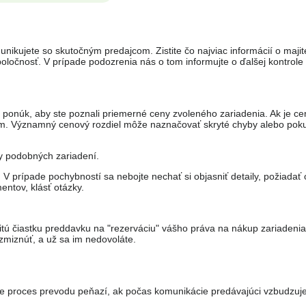
unikujete so skutočným predajcom. Zistite čo najviac informácií o majit
ločnosť. V prípade podozrenia nás o tom informujte o ďalšej kontrole
 ponúk, aby ste poznali priemerné ceny zvoleného zariadenia. Ak je ce
om. Významný cenový rozdiel môže naznačovať skryté chyby alebo pok
ny podobných zariadení.
 prípade pochybností sa nebojte nechať si objasniť detaily, požiadať 
entov, klásť otázky.
itú čiastku preddavku na "rezerváciu" vášho práva na nákup zariadeni
miznúť, a už sa im nedovoláte.
je proces prevodu peňazí, ak počas komunikácie predávajúci vzbudzuje