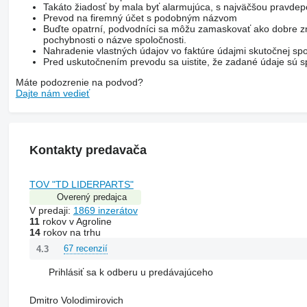
Takáto žiadosť by mala byť alarmujúca, s najväčšou pravd
Prevod na firemný účet s podobným názvom
Buďte opatrní, podvodníci sa môžu zamaskovať ako dobre zn
pochybnosti o názve spoločnosti.
Nahradenie vlastných údajov vo faktúre údajmi skutočnej spo
Pred uskutočnením prevodu sa uistite, že zadané údaje sú sp
Máte podozrenie na podvod?
Dajte nám vedieť
Kontakty predavača
TOV "TD LIDERPARTS"
Overený predajca
V predaji:
1869 inzerátov
11
rokov v Agroline
14
rokov na trhu
67 recenzií
4.3
Prihlásiť sa k odberu u predávajúceho
Dmitro Volodimirovich