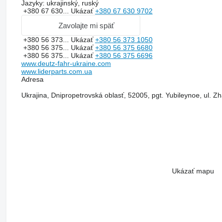
Jazyky:
ukrajinský, ruský
+380 67 630...
Ukázať
+380 67 630 9702
Zavolajte mi späť
+380 56 373...
Ukázať
+380 56 373 1050
+380 56 375...
Ukázať
+380 56 375 6680
+380 56 375...
Ukázať
+380 56 375 6696
www.deutz-fahr-ukraine.com
www.liderparts.com.ua
Adresa
Ukrajina, Dnipropetrovská oblasť, 52005, pgt. Yubileynoe, ul. 
Ukázať mapu