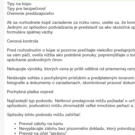
Tipy na kúpu
Tipy pre bezpečnosť
Overenie predávajúceho
Ak sa rozhodnete kúpiť zariadenie za nízku cenu, uistite sa, že kom
Jedným zo spôsobov podvádzania je predstaviť sa ako skutočná spo
formulára spätnej väzby.
Cenová kontrola
Pred rozhodnutím o kúpe si pozorne prečítajte niekoľko predajných
sa vám páči, oveľa nižšia ako podobné ponuky, popremýšľajte o t
spáchanie podvodných činov.
Nekupujte výrobky, ktorých cena je príliš odlišná od priemernej ce
Nedávajte súhlas s pochybnými prísľubmi a predplateným tovarom. V
fotografie a dokumenty o zariadeniach, skontrolovať pravosť dokum
Pochybná platba vopred
Najčastejší typ podvodu. Neféroví predajcovia môžu požiadať o urč
spôsobom, podvodníci môžu zhromaždiť veľké množstvo peňazí a z
Spôsoby tohto podvodu môžu zahŕňať:
Prevod zálohy na kartu
Nevyplácajte zálohu bez písomného dokladu, ktorý potvrdzu
Prevod na účet "správcu"