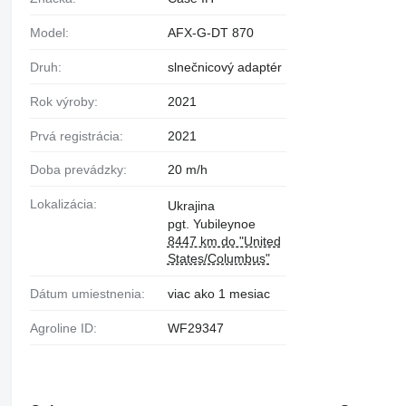
Model:
AFX-G-DT 870
Druh:
slnečnicový adaptér
Rok výroby:
2021
Prvá registrácia:
2021
Doba prevádzky:
20 m/h
Lokalizácia:
Ukrajina
pgt. Yubileynoe
8447 km do "United
States/Columbus"
Dátum umiestnenia:
viac ako 1 mesiac
Agroline ID:
WF29347