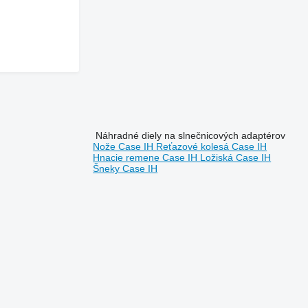
Náhradné diely na slnečnicových adaptérov
Nože Case IH
Reťazové kolesá Case IH
Hnacie remene Case IH
Ložiská Case IH
Šneky Case IH