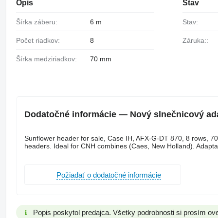
Opis
Stav
Šírka záberu:
6 m
Stav:
Počet riadkov:
8
Záruka::
Šírka medziriadkov:
70 mm
Dodatočné informácie — Nový slnečnicový ad
Sunflower header for sale, Case IH, AFX-G-DT 870, 8 rows, 70 c
headers. Ideal for CNH combines (Caes, New Holland). Adaptatio
Požiadať o dodatočné informácie
Popis poskytol predajca. Všetky podrobnosti si prosím ove