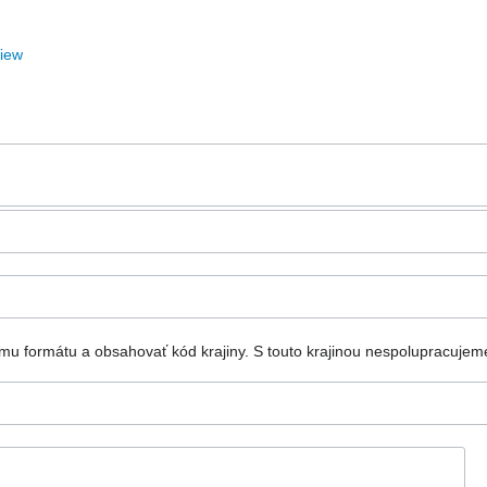
View
mu formátu a obsahovať kód krajiny.
S touto krajinou nespolupracujem