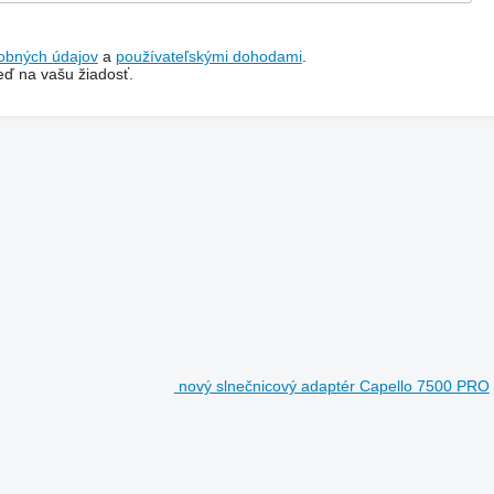
obných údajov
a
používateľskými dohodami
.
ď na vašu žiadosť.
nový slnečnicový adaptér Capello 7500 PRO