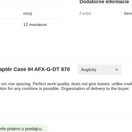
Dodatočné informácie
nový
Farba:
čer
12 mesiacov
aptér Case IH AFX-G-DT 870
Anglický
m row spacing. Perfect work quality, does not give losses, unlike row
n for any combine is possible. Organization of delivery to the buyer.
rte priamo u predajcu.