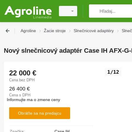
Agroline
Žacie stroje
Slnečnicové adaptéry
Slneč
Nový slnečnicový adaptér Case IH AFX-G
22 000 €
1/12
Cena bez DPH
26 400 €
Cena s DPH
Informujte ma o zmene ceny
Obráťte sa na predajcu
Značka:
Case IH