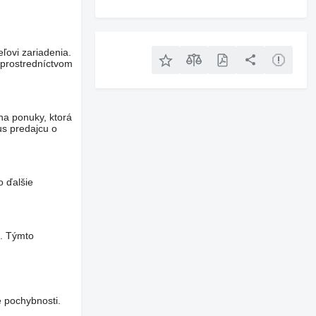
eľovi zariadenia.
 prostredníctvom
na ponuky, ktorá
us predajcu o
o ďalšie
a. Týmto
 pochybnosti.