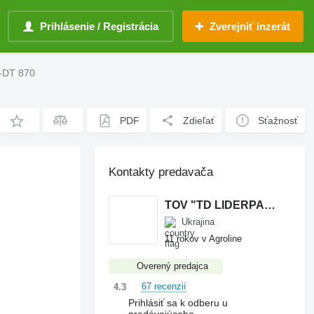
Prihlásenie / Registrácia
Zverejniť inzerát
G-DT 870
PDF
Zdieľať
Sťažnosť
Kontakty predavača
TOV "TD LIDERPARTS"
Ukrajina
11 rokov v Agroline
Overený predajca
67 recenzií
4.3
Prihlásiť sa k odberu u
predávajúceho